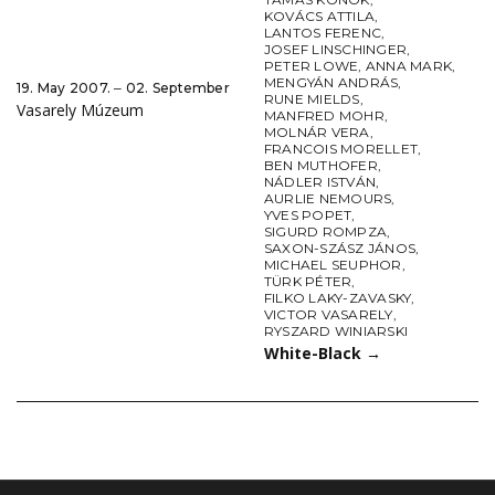
KOVÁCS ATTILA
,
LANTOS FERENC
,
JOSEF LINSCHINGER
,
PETER LOWE
,
ANNA MARK
,
MENGYÁN ANDRÁS
,
19. May 2007. ‒ 02. September
RUNE MIELDS
,
Vasarely Múzeum
MANFRED MOHR
,
MOLNÁR VERA
,
FRANCOIS MORELLET
,
BEN MUTHOFER
,
NÁDLER ISTVÁN
,
AURLIE NEMOURS
,
YVES POPET
,
SIGURD ROMPZA
,
SAXON-SZÁSZ JÁNOS
,
MICHAEL SEUPHOR
,
TÜRK PÉTER
,
FILKO LAKY-ZAVASKY
,
VICTOR VASARELY
,
RYSZARD WINIARSKI
White-Black
→