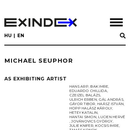
Skip
to
main
TOGGL
content
HU
EN
MICHAEL SEUPHOR
AS EXHIBITING ARTIST
HANS ARP
,
BAK IMRE
,
EDUARDO CHILLIDA
,
CZEIZEL BALÁZS
,
ULRICH ERBEN
,
GÁL ANDRÁS
,
GÁYOR TIBOR
,
HAÁSZ ISTVÁN
,
HOPP HALÁSZ KÁROLY
,
HETEY KATALIN
,
HANTAI SIMON
,
LUCIEN HERVÉ
,
JOVÁNOVICS GYÖRGY
,
JULIE KNIFER
,
KOCSIS IMRE
,
TAMÁS KONOK
,