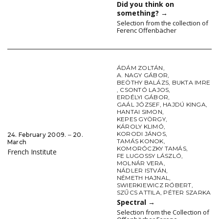
Did you think on
something?
→
Selection from the collection of
Ferenc Offenbächer
ÁDÁM ZOLTÁN
,
A. NAGY GÁBOR
,
BEÖTHY BALÁZS
,
BUKTA IMRE
,
CSONTÓ LAJOS
,
ERDÉLYI GÁBOR
,
GAÁL JÓZSEF
,
HAJDÚ KINGA
,
HANTAI SIMON
,
KEPES GYÖRGY
,
KÁROLY KLIMÓ
,
KORODI JÁNOS
,
24. February 2009. ‒ 20.
TAMÁS KONOK
,
March
KOMORÓCZKY TAMÁS
,
French Institute
FE LUGOSSY LÁSZLÓ
,
MOLNÁR VERA
,
NÁDLER ISTVÁN
,
NÉMETH HAJNAL
,
SWIERKIEWICZ RÓBERT
,
SZŰCS ATTILA
,
PÉTER SZARKA
Spectral
→
Selection from the Collection of