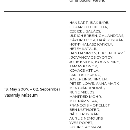
Offenbächer Ferenc
HANS ARP
,
BAK IMRE
,
EDUARDO CHILLIDA
,
CZEIZEL BALÁZS
,
ULRICH ERBEN
,
GÁL ANDRÁS
,
GÁYOR TIBOR
,
HAÁSZ ISTVÁN
,
HOPP HALÁSZ KÁROLY
,
HETEY KATALIN
,
HANTAI SIMON
,
LUCIEN HERVÉ
,
JOVÁNOVICS GYÖRGY
,
JULIE KNIFER
,
KOCSIS IMRE
,
TAMÁS KONOK
,
KOVÁCS ATTILA
,
LANTOS FERENC
,
JOSEF LINSCHINGER
,
PETER LOWE
,
ANNA MARK
,
MENGYÁN ANDRÁS
,
19. May 2007. ‒ 02. September
RUNE MIELDS
,
Vasarely Múzeum
MANFRED MOHR
,
MOLNÁR VERA
,
FRANCOIS MORELLET
,
BEN MUTHOFER
,
NÁDLER ISTVÁN
,
AURLIE NEMOURS
,
YVES POPET
,
SIGURD ROMPZA
,