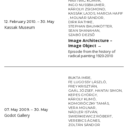
HARTWIG KOMPA
,
INGO NUSSBAUMER
,
KÁROLYI ZSIGMOND
,
KASSÁK LAJOS
,
MARCIA HAFIF
,
MOLNÁR SÁNDOR
,
12. February 2010. ‒ 30. May
DIRK RATHKE
,
STEPHAN BAUMKÖTTER
,
Kassak Museum
SEAN SHANAHAN
,
SZABÓ DEZSŐ
Image Architecture –
Image Object
→
Episode from the history of
radical painting 1920-2010
BUKTA IMRE
,
FE LUGOSSY LÁSZLÓ
,
FREY KRISZTIÁN
,
GAÁL JÓZSEF
,
HANTAI SIMON
,
KEPES GYÖRGY
,
KÁROLY KLIMÓ
,
KOMORÓCZKY TAMÁS
,
VERA MOLNAR
,
07. May 2009. ‒ 30. May
NÁDLER ISTVÁN
,
Godot Gallery
SWIERKIEWICZ RÓBERT
,
VEREBICS ÁGNES
,
ZOLTÁN SÁNDOR