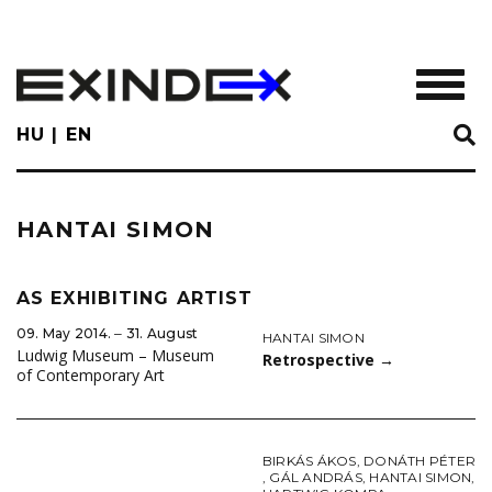
Skip
to
main
TOGGL
content
HU
EN
HANTAI SIMON
AS EXHIBITING ARTIST
09. May 2014. ‒ 31. August
HANTAI SIMON
Ludwig Museum – Museum
Retrospective
→
of Contemporary Art
BIRKÁS ÁKOS
,
DONÁTH PÉTER
,
GÁL ANDRÁS
,
HANTAI SIMON
,