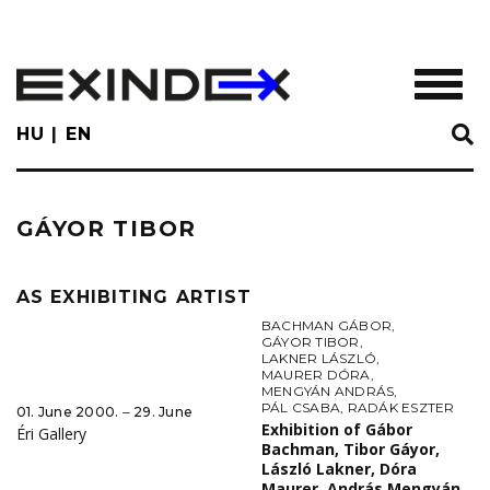
Skip
to
main
TOGGL
content
HU
EN
GÁYOR TIBOR
AS EXHIBITING ARTIST
BACHMAN GÁBOR
,
GÁYOR TIBOR
,
LAKNER LÁSZLÓ
,
MAURER DÓRA
,
MENGYÁN ANDRÁS
,
PÁL CSABA
,
RADÁK ESZTER
01. June 2000. ‒ 29. June
Exhibition of Gábor
Éri Gallery
Bachman, Tibor Gáyor,
László Lakner, Dóra
Maurer, András Mengyán,