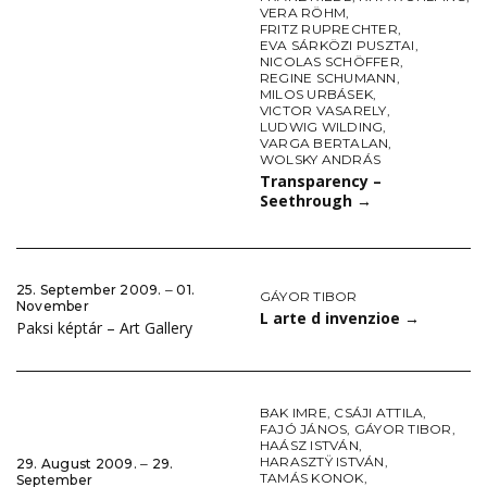
VERA RÖHM
,
FRITZ RUPRECHTER
,
EVA SÁRKÖZI PUSZTAI
,
NICOLAS SCHÖFFER
,
REGINE SCHUMANN
,
MILOS URBÁSEK
,
VICTOR VASARELY
,
LUDWIG WILDING
,
VARGA BERTALAN
,
WOLSKY ANDRÁS
Transparency –
Seethrough
→
25. September 2009. ‒ 01.
GÁYOR TIBOR
November
L arte d invenzioe
→
Paksi képtár – Art Gallery
BAK IMRE
,
CSÁJI ATTILA
,
FAJÓ JÁNOS
,
GÁYOR TIBOR
,
HAÁSZ ISTVÁN
,
HARASZTŸ ISTVÁN
,
29. August 2009. ‒ 29.
TAMÁS KONOK
,
September