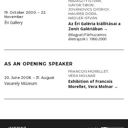
HARASZTŸ ISTVÁN
,
GÁYOR TIBOR
,
JOVÁNOVICS GYÖRGY
,
19. October 2000. ‒ 22.
MAURER DÓRA
,
November
NÁDLER ISTVÁN
Éri Gallery
Az Éri Galéria kiállításai a
Zenit Galériában
→
(Magyar) Párhuzamos
életrajzok I. 1960-2000
AS AN OPENING SPEAKER
FRANCOIS MORELLET
,
VERA MOLNAR
20. June 2008. ‒ 31. August
Exhibition of Francois
Vasarely Múzeum
Morellet, Vera Molnar
→