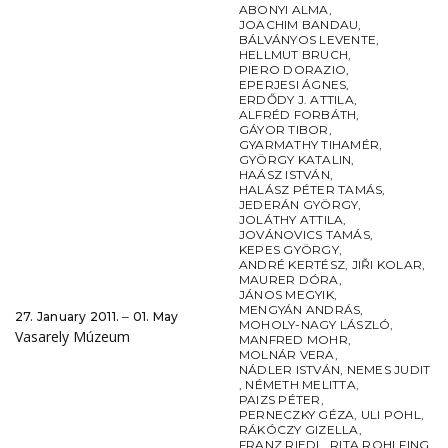
ABONYI ALMA
,
JOACHIM BANDAU
,
BÁLVÁNYOS LEVENTE
,
HELLMUT BRUCH
,
PIERO DORAZIO
,
EPERJESI ÁGNES
,
ERDŐDY J. ATTILA
,
ALFRÉD FORBÁTH
,
GÁYOR TIBOR
,
GYARMATHY TIHAMÉR
,
GYÖRGY KATALIN
,
HAÁSZ ISTVÁN
,
HALÁSZ PÉTER TAMÁS
,
JEDERÁN GYÖRGY
,
JOLÁTHY ATTILA
,
JOVÁNOVICS TAMÁS
,
KEPES GYÖRGY
,
ANDRÉ KERTÉSZ
,
JIŘI KOLAR
,
MAURER DÓRA
,
JÁNOS MEGYIK
,
MENGYÁN ANDRÁS
,
27. January 2011. ‒ 01. May
MOHOLY-NAGY LÁSZLÓ
,
Vasarely Múzeum
MANFRED MOHR
,
MOLNÁR VERA
,
NÁDLER ISTVÁN
,
NEMES JUDIT
,
NÉMETH MELITTA
,
PAIZS PÉTER
,
PERNECZKY GÉZA
,
ULI POHL
,
RÁKÓCZY GIZELLA
,
FRANZ RIEDL
,
RITA ROHLFING
,