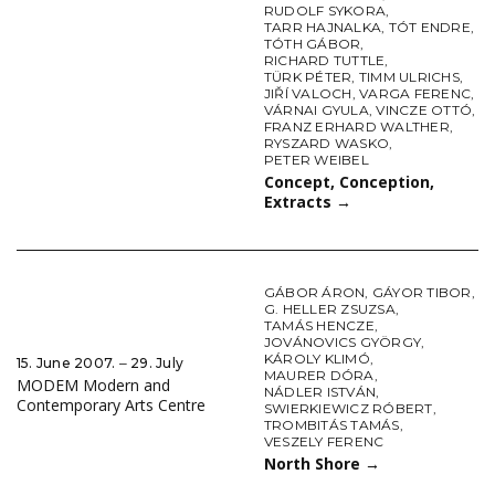
RUDOLF SYKORA
,
TARR HAJNALKA
,
TÓT ENDRE
,
TÓTH GÁBOR
,
RICHARD TUTTLE
,
TÜRK PÉTER
,
TIMM ULRICHS
,
JIŘÍ VALOCH
,
VARGA FERENC
,
VÁRNAI GYULA
,
VINCZE OTTÓ
,
FRANZ ERHARD WALTHER
,
RYSZARD WASKO
,
PETER WEIBEL
Concept, Conception,
Extracts
→
GÁBOR ÁRON
,
GÁYOR TIBOR
,
G. HELLER ZSUZSA
,
TAMÁS HENCZE
,
JOVÁNOVICS GYÖRGY
,
KÁROLY KLIMÓ
,
15. June 2007. ‒ 29. July
MAURER DÓRA
,
MODEM Modern and
NÁDLER ISTVÁN
,
Contemporary Arts Centre
SWIERKIEWICZ RÓBERT
,
TROMBITÁS TAMÁS
,
VESZELY FERENC
North Shore
→