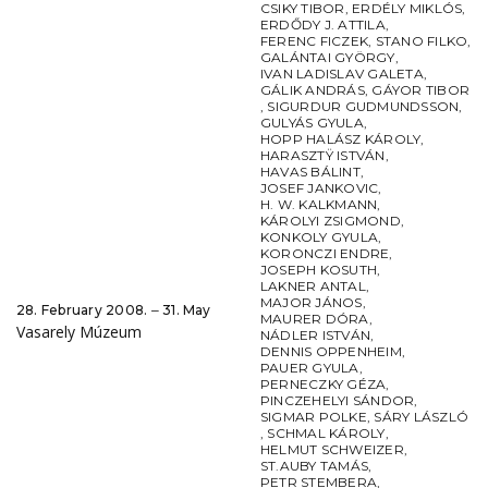
CSIKY TIBOR
,
ERDÉLY MIKLÓS
,
ERDŐDY J. ATTILA
,
FERENC FICZEK
,
STANO FILKO
,
GALÁNTAI GYÖRGY
,
IVAN LADISLAV GALETA
,
GÁLIK ANDRÁS
,
GÁYOR TIBOR
,
SIGURDUR GUDMUNDSSON
,
GULYÁS GYULA
,
HOPP HALÁSZ KÁROLY
,
HARASZTŸ ISTVÁN
,
HAVAS BÁLINT
,
JOSEF JANKOVIC
,
H. W. KALKMANN
,
KÁROLYI ZSIGMOND
,
KONKOLY GYULA
,
KORONCZI ENDRE
,
JOSEPH KOSUTH
,
LAKNER ANTAL
,
MAJOR JÁNOS
,
28. February 2008. ‒ 31. May
MAURER DÓRA
,
Vasarely Múzeum
NÁDLER ISTVÁN
,
DENNIS OPPENHEIM
,
PAUER GYULA
,
PERNECZKY GÉZA
,
PINCZEHELYI SÁNDOR
,
SIGMAR POLKE
,
SÁRY LÁSZLÓ
,
SCHMAL KÁROLY
,
HELMUT SCHWEIZER
,
ST.AUBY TAMÁS
,
PETR STEMBERA
,