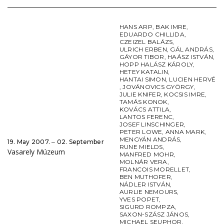
HANS ARP
,
BAK IMRE
,
EDUARDO CHILLIDA
,
CZEIZEL BALÁZS
,
ULRICH ERBEN
,
GÁL ANDRÁS
,
GÁYOR TIBOR
,
HAÁSZ ISTVÁN
,
HOPP HALÁSZ KÁROLY
,
HETEY KATALIN
,
HANTAI SIMON
,
LUCIEN HERVÉ
,
JOVÁNOVICS GYÖRGY
,
JULIE KNIFER
,
KOCSIS IMRE
,
TAMÁS KONOK
,
KOVÁCS ATTILA
,
LANTOS FERENC
,
JOSEF LINSCHINGER
,
PETER LOWE
,
ANNA MARK
,
MENGYÁN ANDRÁS
,
19. May 2007. ‒ 02. September
RUNE MIELDS
,
Vasarely Múzeum
MANFRED MOHR
,
MOLNÁR VERA
,
FRANCOIS MORELLET
,
BEN MUTHOFER
,
NÁDLER ISTVÁN
,
AURLIE NEMOURS
,
YVES POPET
,
SIGURD ROMPZA
,
SAXON-SZÁSZ JÁNOS
,
MICHAEL SEUPHOR
,