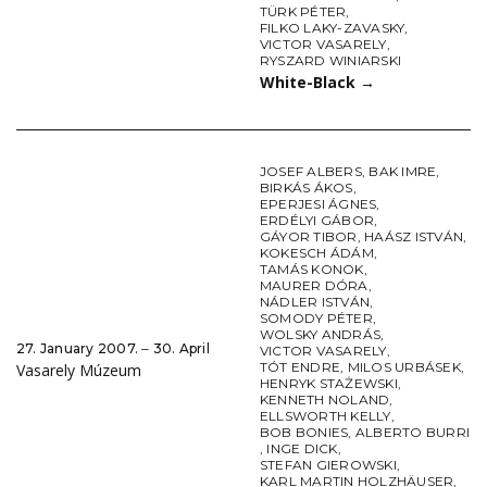
TÜRK PÉTER
,
FILKO LAKY-ZAVASKY
,
VICTOR VASARELY
,
RYSZARD WINIARSKI
White-Black
→
JOSEF ALBERS
,
BAK IMRE
,
BIRKÁS ÁKOS
,
EPERJESI ÁGNES
,
ERDÉLYI GÁBOR
,
GÁYOR TIBOR
,
HAÁSZ ISTVÁN
,
KOKESCH ÁDÁM
,
TAMÁS KONOK
,
MAURER DÓRA
,
NÁDLER ISTVÁN
,
SOMODY PÉTER
,
WOLSKY ANDRÁS
,
27. January 2007. ‒ 30. April
VICTOR VASARELY
,
TÓT ENDRE
,
MILOS URBÁSEK
,
Vasarely Múzeum
HENRYK STAŻEWSKI
,
KENNETH NOLAND
,
ELLSWORTH KELLY
,
BOB BONIES
,
ALBERTO BURRI
,
INGE DICK
,
STEFAN GIEROWSKI
,
KARL MARTIN HOLZHÄUSER
,