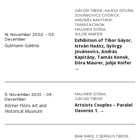
GÁYOR TIBOR
,
HAÁSZ ISTVÁN
,
JOVÁNOVICS GYÖRGY
,
ANDRÁS KAPITÁNY
,
TAMÁS KONOK
,
MAURER DÓRA
,
JULIJE KNIFER
16. November 2002. ‒ 03.
December
Exhibition of Tibor Gáyor,
Gutmann Galéria
István Haász, György
Jovánovics, András
Kapitány, Tamás Konok,
Dóra Maurer, Julije Knifer
→
MAURER DÓRA
,
11. November 2001. ‒ 09.
GÁYOR TIBOR
December
Artsists Couples – Paralel
Rómer Flóris Art and
Oeuvres 1.
→
Historical Museum
BAK IMRE
,
CSERNUS TIBOR
,