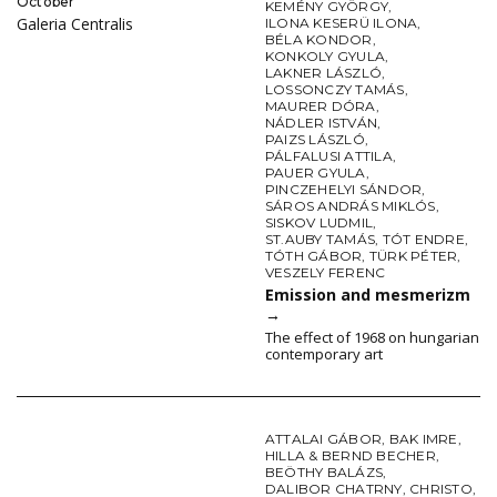
October
KEMÉNY GYÖRGY
,
Galeria Centralis
ILONA KESERÜ ILONA
,
BÉLA KONDOR
,
KONKOLY GYULA
,
LAKNER LÁSZLÓ
,
LOSSONCZY TAMÁS
,
MAURER DÓRA
,
NÁDLER ISTVÁN
,
PAIZS LÁSZLÓ
,
PÁLFALUSI ATTILA
,
PAUER GYULA
,
PINCZEHELYI SÁNDOR
,
SÁROS ANDRÁS MIKLÓS
,
SISKOV LUDMIL
,
ST.AUBY TAMÁS
,
TÓT ENDRE
,
TÓTH GÁBOR
,
TÜRK PÉTER
,
VESZELY FERENC
Emission and mesmerizm
→
The effect of 1968 on hungarian
contemporary art
ATTALAI GÁBOR
,
BAK IMRE
,
HILLA & BERND BECHER
,
BEÖTHY BALÁZS
,
DALIBOR CHATRNY
,
CHRISTO
,