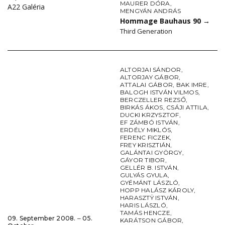
MAURER DÓRA
,
A22 Galéria
MENGYÁN ANDRÁS
Hommage Bauhaus 90
→
Third Generation
ALTORJAI SÁNDOR
,
ALTORJAY GÁBOR
,
ATTALAI GÁBOR
,
BAK IMRE
,
BALOGH ISTVÁN VILMOS
,
BERCZELLER REZSŐ
,
BIRKÁS ÁKOS
,
CSÁJI ATTILA
,
DUCKI KRZYSZTOF
,
EF ZÁMBÓ ISTVÁN
,
ERDÉLY MIKLÓS
,
FERENC FICZEK
,
FREY KRISZTIÁN
,
GALÁNTAI GYÖRGY
,
GÁYOR TIBOR
,
GELLÉR B. ISTVÁN
,
GULYÁS GYULA
,
GYÉMÁNT LÁSZLÓ
,
HOPP HALÁSZ KÁROLY
,
HARASZTŸ ISTVÁN
,
HARIS LÁSZLÓ
,
TAMÁS HENCZE
,
09. September 2008. ‒ 05.
KARÁTSON GÁBOR
,