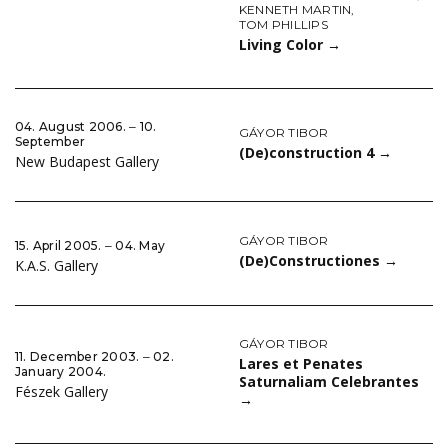
KENNETH MARTIN
,
TOM PHILLIPS
Living Color
→
04. August 2006. ‒ 10.
GÁYOR TIBOR
September
(De)construction 4
→
New Budapest Gallery
GÁYOR TIBOR
15. April 2005. ‒ 04. May
(De)Constructiones
→
K.A.S. Gallery
GÁYOR TIBOR
11. December 2003. ‒ 02.
Lares et Penates
January 2004.
Saturnaliam Celebrantes
Fészek Gallery
→