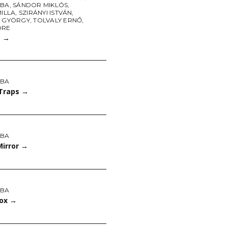
ABA
,
SÁNDOR MIKLÓS
,
MILLA
,
SZIRÁNYI ISTVÁN
,
I GYÖRGY
,
TOLVALY ERNŐ
,
DRE
1
→
ABA
Traps
→
ABA
Mirror
→
ABA
Box
→