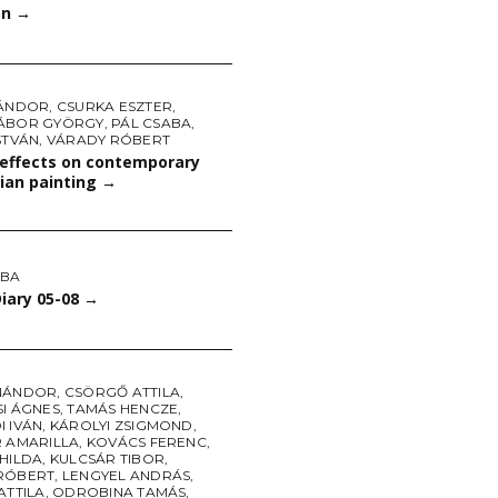
on
→
SÁNDOR
,
CSURKA ESZTER
,
ÁBOR GYÖRGY
,
PÁL CSABA
,
STVÁN
,
VÁRADY RÓBERT
 effects on contemporary
ian painting
→
ABA
iary 05-08
→
NÁNDOR
,
CSÖRGŐ ATTILA
,
SI ÁGNES
,
TAMÁS HENCZE
,
I IVÁN
,
KÁROLYI ZSIGMOND
,
R AMARILLA
,
KOVÁCS FERENC
,
 HILDA
,
KULCSÁR TIBOR
,
RÓBERT
,
LENGYEL ANDRÁS
,
ATTILA
,
ODROBINA TAMÁS
,