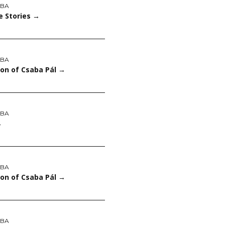
ABA
le Stories
→
ABA
ion of Csaba Pál
→
ABA
→
ABA
ion of Csaba Pál
→
ABA