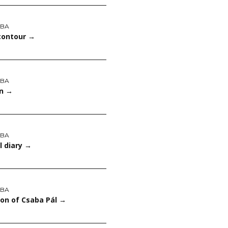
ABA
 contour
→
ABA
on
→
ABA
l diary
→
ABA
ion of Csaba Pál
→