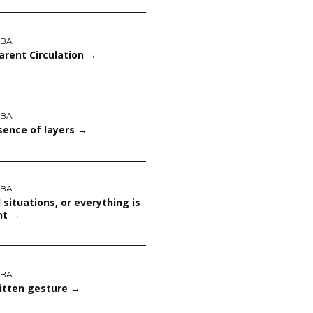
ABA
arent Circulation
→
ABA
sence of layers
→
ABA
l situations, or everything is
nt
→
ABA
itten gesture
→