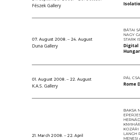
Isolati
Fészek Gallery
BÁTAI 
NAGY G
07. August 2008. ‒ 24. August
STARK I
Digital
Duna Gallery
Hungar
PÁL CS
01. August 2008. ‒ 22. August
Rome D
K.A.S. Gallery
BAKSA 
EPERJE
HERNÁD
KNYIHÁ
KOZÁRI
LANGH 
21. March 2008. ‒ 22. April
MENESI 