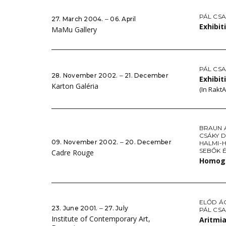
PÁL CS
27. March 2004. ‒ 06. April
Exhibit
MaMu Gallery
PÁL CS
28. November 2002. ‒ 21. December
Exhibit
Karton Galéria
(In RaktA
BRAUN 
CSÁKY 
09. November 2002. ‒ 20. December
HALMI-
SEBŐK 
Cadre Rouge
Homog
ELŐD Á
23. June 2001. ‒ 27. July
PÁL CS
Institute of Contemporary Art,
Aritmi