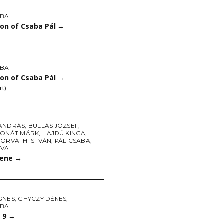
ABA
ion of Csaba Pál
→
ABA
ion of Csaba Pál
→
rt)
ANDRÁS
,
BULLÁS JÓZSEF
,
DONÁT MÁRK
,
HAJDÚ KINGA
,
HORVÁTH ISTVÁN
,
PÁL CSABA
,
ÉVA
ene
→
GNES
,
GHYCZY DÉNES
,
ABA
a 9
→