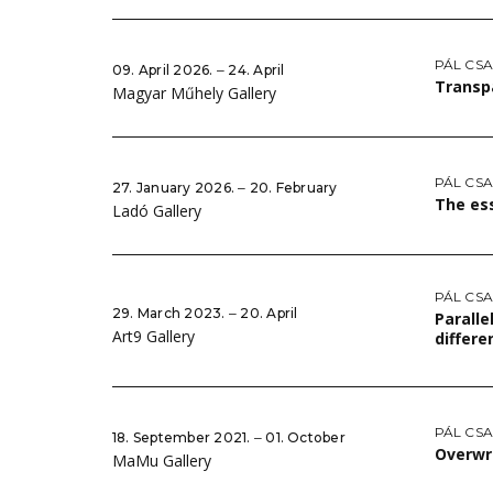
PÁL CS
09. April 2026. ‒ 24. April
Transp
Magyar Műhely Gallery
PÁL CS
27. January 2026. ‒ 20. February
The es
Ladó Gallery
PÁL CS
29. March 2023. ‒ 20. April
Paralle
Art9 Gallery
differe
PÁL CS
18. September 2021. ‒ 01. October
Overwr
MaMu Gallery