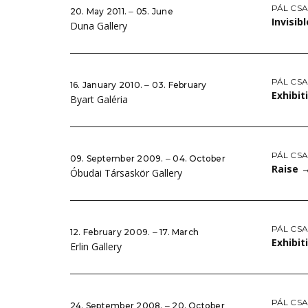
PÁL CS
20. May 2011. ‒ 05. June
Invisib
Duna Gallery
PÁL CS
16. January 2010. ‒ 03. February
Exhibit
Byart Galéria
PÁL CS
09. September 2009. ‒ 04. October
Raise
Óbudai Társaskör Gallery
PÁL CS
12. February 2009. ‒ 17. March
Exhibit
Erlin Gallery
PÁL CS
24. September 2008. ‒ 20. October