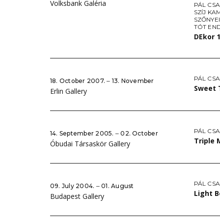
Volksbank Galéria
PÁL CS
SZÍJ KA
SZŐNYE
TÓT EN
DEkor 
PÁL CS
18. October 2007. ‒ 13. November
Sweet 
Erlin Gallery
PÁL CS
14. September 2005. ‒ 02. October
Triple 
Óbudai Társaskör Gallery
PÁL CS
09. July 2004. ‒ 01. August
Light 
Budapest Gallery