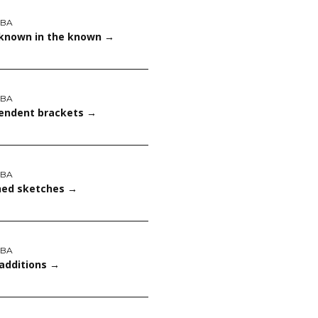
ABA
known in the known
→
ABA
endent brackets
→
ABA
hed sketches
→
ABA
 additions
→