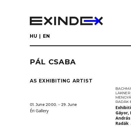
Skip
to
main
content
HU
EN
PÁL CSABA
AS EXHIBITING ARTIST
BACHM
LAKNER
MENGYÁ
RADÁK 
01. June 2000. ‒ 29. June
Exhibit
Éri Gallery
Gáyor, 
András
Radák