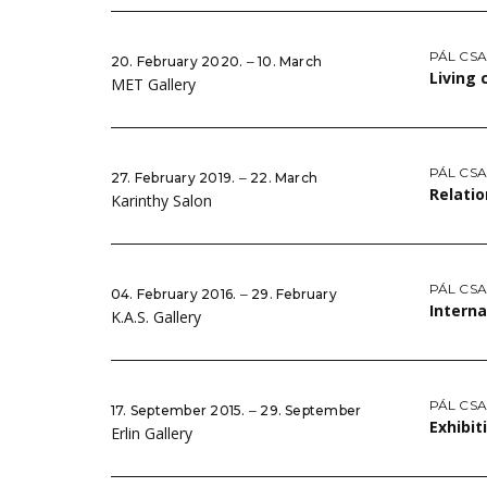
PÁL CS
20. February 2020. ‒ 10. March
Living
MET Gallery
PÁL CS
27. February 2019. ‒ 22. March
Relati
Karinthy Salon
PÁL CS
04. February 2016. ‒ 29. February
Interna
K.A.S. Gallery
PÁL CS
17. September 2015. ‒ 29. September
Exhibit
Erlin Gallery