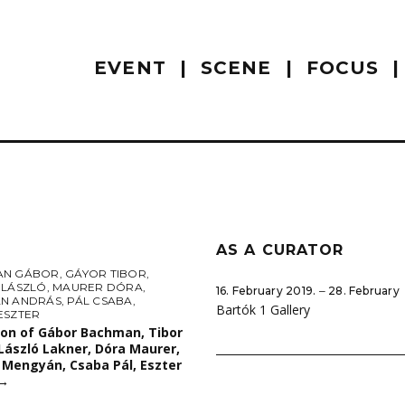
EVENT
SCENE
FOCUS
AS A CURATOR
AN GÁBOR
,
GÁYOR TIBOR
,
 LÁSZLÓ
,
MAURER DÓRA
,
16. February 2019. ‒ 28. February
N ANDRÁS
,
PÁL CSABA
,
Bartók 1 Gallery
ESZTER
ion of Gábor Bachman, Tibor
László Lakner, Dóra Maurer,
 Mengyán, Csaba Pál, Eszter
→