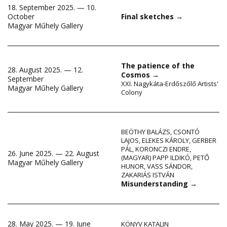
18. September 2025. — 10.
October
Final sketches
→
Magyar Műhely Gallery
The patience of the
28. August 2025. — 12.
Cosmos
→
September
XXI. Nagykáta-Erdőszőlő Artists'
Magyar Műhely Gallery
Colony
BEÖTHY BALÁZS
,
CSONTÓ
LAJOS
,
ELEKES KÁROLY
,
GERBER
PÁL
,
KORONCZI ENDRE
,
26. June 2025. — 22. August
(MAGYAR) PAPP ILDIKÓ
,
PETŐ
Magyar Műhely Gallery
HUNOR
,
VASS SÁNDOR
,
ZAKARIÁS ISTVÁN
Misunderstanding
→
28. May 2025. — 19. June
KÖNYV KATALIN