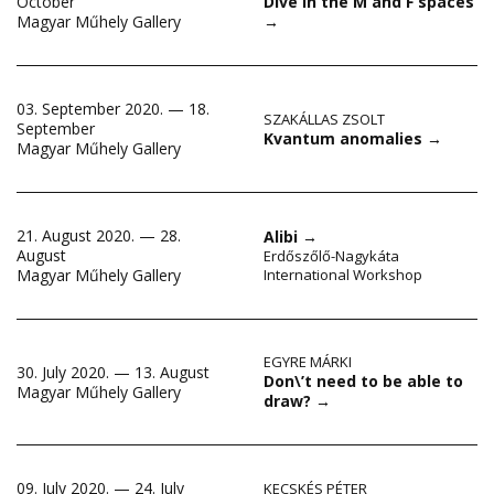
Dive in the M and F spaces
October
→
Magyar Műhely Gallery
03. September 2020. — 18.
SZAKÁLLAS ZSOLT
September
Kvantum anomalies
→
Magyar Műhely Gallery
21. August 2020. — 28.
Alibi
→
August
Erdőszőlő-Nagykáta
Magyar Műhely Gallery
International Workshop
EGYRE MÁRKI
30. July 2020. — 13. August
Don\’t need to be able to
Magyar Műhely Gallery
draw?
→
09. July 2020. — 24. July
KECSKÉS PÉTER