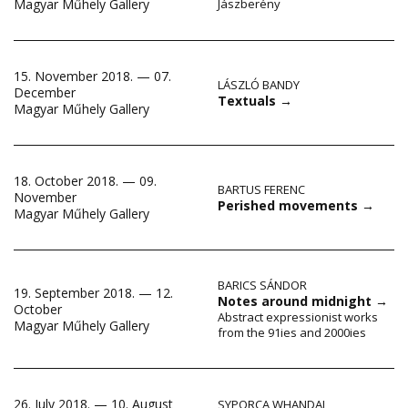
Magyar Műhely Gallery
Jászberény
15. November 2018. — 07.
LÁSZLÓ BANDY
December
Textuals
→
Magyar Műhely Gallery
18. October 2018. — 09.
BARTUS FERENC
November
Perished movements
→
Magyar Műhely Gallery
BARICS SÁNDOR
19. September 2018. — 12.
Notes around midnight
→
October
Abstract expressionist works
Magyar Műhely Gallery
from the 91ies and 2000ies
26. July 2018. — 10. August
SYPORCA WHANDAL