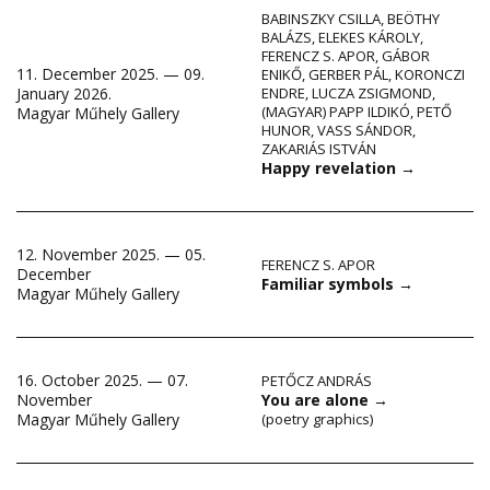
BABINSZKY CSILLA
,
BEÖTHY
BALÁZS
,
ELEKES KÁROLY
,
FERENCZ S. APOR
,
GÁBOR
11. December 2025. — 09.
ENIKŐ
,
GERBER PÁL
,
KORONCZI
January 2026.
ENDRE
,
LUCZA ZSIGMOND
,
(MAGYAR) PAPP ILDIKÓ
,
PETŐ
Magyar Műhely Gallery
HUNOR
,
VASS SÁNDOR
,
ZAKARIÁS ISTVÁN
Happy revelation
→
12. November 2025. — 05.
FERENCZ S. APOR
December
Familiar symbols
→
Magyar Műhely Gallery
16. October 2025. — 07.
PETŐCZ ANDRÁS
November
You are alone
→
Magyar Műhely Gallery
(poetry graphics)