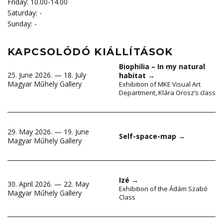
Friday: 10.00-14.00
Saturday: -
Sunday: -
KAPCSOLÓDÓ KIÁLLÍTÁSOK
Biophilia – In my natural
25. June 2026. — 18. July
habitat
→
Magyar Műhely Gallery
Exhibition of MKE Visual Art
Department, Klára Orosz’s class
29. May 2026. — 19. June
Self-space-map
→
Magyar Műhely Gallery
Izé
→
30. April 2026. — 22. May
Exhibition of the Ádám Szabó
Magyar Műhely Gallery
Class