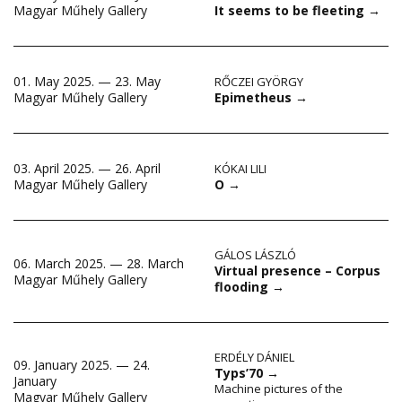
It seems to be fleeting
→
Magyar Műhely Gallery
01. May 2025. — 23. May
RŐCZEI GYÖRGY
Epimetheus
→
Magyar Műhely Gallery
03. April 2025. — 26. April
KÓKAI LILI
O
→
Magyar Műhely Gallery
GÁLOS LÁSZLÓ
06. March 2025. — 28. March
Virtual presence – Corpus
Magyar Műhely Gallery
flooding
→
ERDÉLY DÁNIEL
09. January 2025. — 24.
Typs’70
→
January
Machine pictures of the
Magyar Műhely Gallery