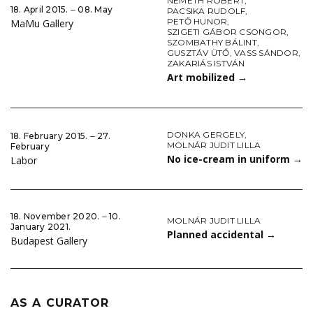
NÉMETH RÓBERT
,
18. April 2015. ‒ 08. May
PACSIKA RUDOLF
,
PETŐ HUNOR
,
MaMu Gallery
SZIGETI GÁBOR CSONGOR
,
SZOMBATHY BÁLINT
,
GUSZTÁV ÜTŐ
,
VASS SÁNDOR
,
ZAKARIÁS ISTVÁN
Art mobilized
→
DONKA GERGELY
,
18. February 2015. ‒ 27.
MOLNÁR JUDIT LILLA
February
No ice-cream in uniform
→
Labor
18. November 2020. ‒ 10.
MOLNÁR JUDIT LILLA
January 2021.
Planned accidental
→
Budapest Gallery
AS A CURATOR