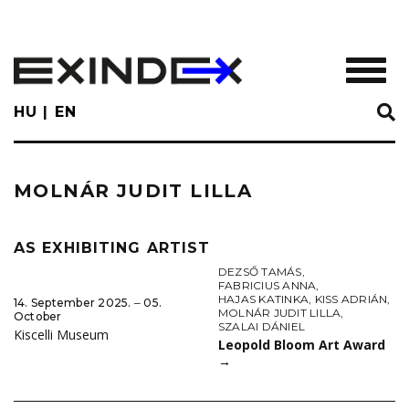
Skip
to
main
TOGGL
content
HU
EN
MOLNÁR JUDIT LILLA
AS EXHIBITING ARTIST
DEZSŐ TAMÁS
,
FABRICIUS ANNA
,
HAJAS KATINKA
,
KISS ADRIÁN
,
14. September 2025. ‒ 05.
MOLNÁR JUDIT LILLA
,
October
SZALAI DÁNIEL
Kiscelli Museum
Leopold Bloom Art Award
→