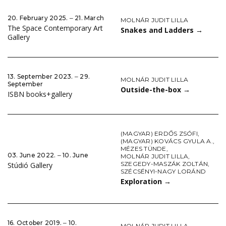
20. February 2025. ‒ 21. March
MOLNÁR JUDIT LILLA
The Space Contemporary Art
Snakes and Ladders
→
Gallery
13. September 2023. ‒ 29.
MOLNÁR JUDIT LILLA
September
Outside-the-box
→
ISBN books+gallery
(MAGYAR) ERDŐS ZSÓFI
,
(MAGYAR) KOVÁCS GYULA A.
,
MÉZES TÜNDE
,
03. June 2022. ‒ 10. June
MOLNÁR JUDIT LILLA
,
SZEGEDY-MASZÁK ZOLTÁN
,
Stúdió Gallery
SZÉCSÉNYI-NAGY LORÁND
Exploration
→
16. October 2019. ‒ 10.
MOLNÁR JUDIT LILLA