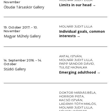
November
Limits in our head
→
Óbudai Társaskör Gallery
MOLNÁR JUDIT LILLA
19. October 2017. ‒ 10.
Individual goals, common
November
interests
→
Magyar Műhely Gallery
ANTAL ISTVÁN
,
MOLNÁR JUDIT LILLA
,
14. September 2016. ‒ 14.
PAPP SÁNDOR DÁVID
,
October
TULISZ HAJNALKA
Stúdió Gallery
Emerging adulthood
→
DOKTOR MÁRIÁS BÉLA
,
HORROR PISTA
,
KACSÓ ISTVÁN
,
LADÁNYI-TÓTH MIKLÓS
,
MOLNÁR JUDIT LILLA
,