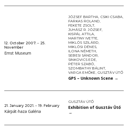
JÓZSEF BARTHA
,
CSIKI CSABA
,
FARKAS ROLAND
,
FEKETE ZSOLT
,
JUHÁSZ R. JÓZSEF
,
KISPÁL ATTILA
,
MARTINY IVETTE
,
MIKLÓS SZILÁRD
,
12. October 2007. ‒ 25.
MIKLÓSI DÉNES
,
November
ILONA NÉMETH
,
Ernst Museum
SEBESI SÁNDOR
,
SINKOVICS EDE
,
PÉTER SZABÓ
,
SZOMBATHY BÁLINT
,
VARGA EMŐKE
,
GUSZTÁV ÜTŐ
GPS – Unknown Scene
→
GUSZTÁV ÜTŐ
21. January 2021. ‒ 19. February
Exhibition of Gusztáv Ütő
Kárpát-haza Galéria
→