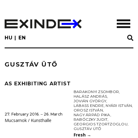
Skip
to
main
TOGGL
content
HU
EN
GUSZTÁV ÜTŐ
AS EXHIBITING ARTIST
BARAKONYI ZSOMBOR
,
HALÁSZ ANDRÁS
,
JOVIÁN GYÖRGY
,
LÁBASS ENDRE
,
NYÁRI ISTVÁN
,
OROSZ ISTVÁN
,
27. February 2016. ‒ 26. March
NAGY ÁRPÁD PIKA
,
RABÓCZKY JUDIT
,
Mucsarnok / Kunsthalle
GEORGIOS TZORTZOGLOU
,
GUSZTÁV ÜTŐ
Fresh
→