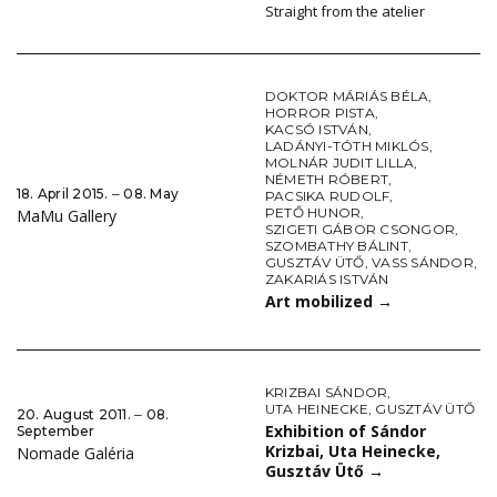
Straight from the atelier
DOKTOR MÁRIÁS BÉLA
,
HORROR PISTA
,
KACSÓ ISTVÁN
,
LADÁNYI-TÓTH MIKLÓS
,
MOLNÁR JUDIT LILLA
,
NÉMETH RÓBERT
,
18. April 2015. ‒ 08. May
PACSIKA RUDOLF
,
PETŐ HUNOR
,
MaMu Gallery
SZIGETI GÁBOR CSONGOR
,
SZOMBATHY BÁLINT
,
GUSZTÁV ÜTŐ
,
VASS SÁNDOR
,
ZAKARIÁS ISTVÁN
Art mobilized
→
KRIZBAI SÁNDOR
,
UTA HEINECKE
,
GUSZTÁV ÜTŐ
20. August 2011. ‒ 08.
Exhibition of Sándor
September
Krizbai, Uta Heinecke,
Nomade Galéria
Gusztáv Ütő
→