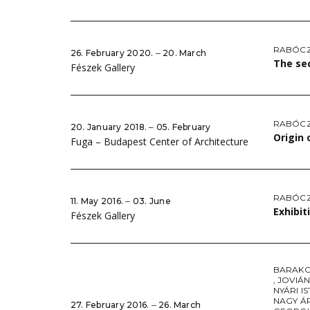
RABÓCZ
26. February 2020. ‒ 20. March
The sec
Fészek Gallery
RABÓCZ
20. January 2018. ‒ 05. February
Origin 
Fuga – Budapest Center of Architecture
RABÓCZ
11. May 2016. ‒ 03. June
Exhibit
Fészek Gallery
BARAKO
,
JOVIÁ
NYÁRI I
NAGY Á
27. February 2016. ‒ 26. March