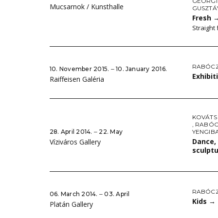
GEORGI
Mucsarnok / Kunsthalle
GUSZTÁ
Fresh
Straight 
RABÓCZ
10. November 2015. ‒ 10. January 2016.
Exhibit
Raiffeisen Galéria
KOVÁTS
,
RABÓC
28. April 2014. ‒ 22. May
YENGIB
Dance,
Víziváros Gallery
sculpt
RABÓCZ
06. March 2014. ‒ 03. April
Kids
→
Platán Gallery