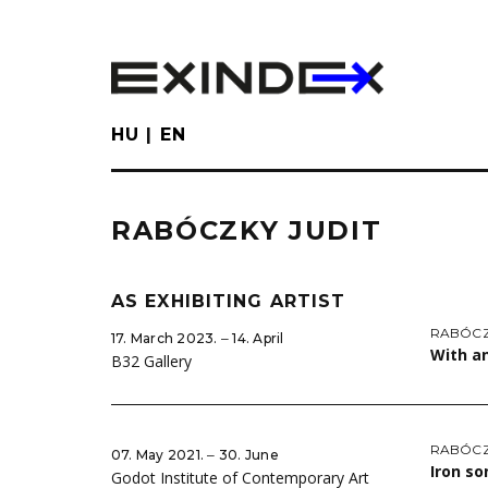
Skip
to
main
content
HU
EN
RABÓCZKY JUDIT
AS EXHIBITING ARTIST
RABÓCZ
17. March 2023. ‒ 14. April
With an
B32 Gallery
RABÓCZ
07. May 2021. ‒ 30. June
Iron s
Godot Institute of Contemporary Art