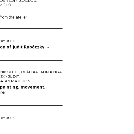
OS TZORTZOGLOU
,
V ÜTŐ
→
from the atelier
KY JUDIT
ion of Judit Rabóczky
→
 NIKOLETT
,
OLÁH KATALIN KINGA
ZKY JUDIT
,
ARIAN MAMIKON
 painting, movement,
ure
→
KY JUDIT