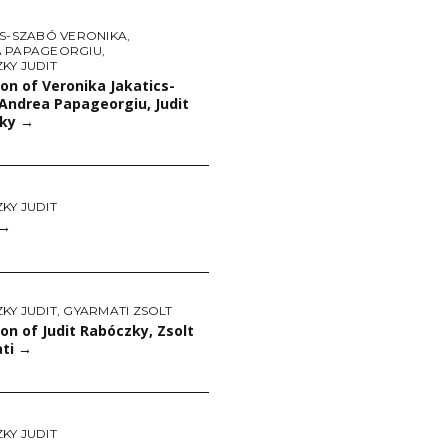
CS-SZABÓ VERONIKA
,
 PAPAGEORGIU
,
KY JUDIT
ion of Veronika Jakatics-
Andrea Papageorgiu, Judit
zky
→
KY JUDIT
→
KY JUDIT
,
GYARMATI ZSOLT
ion of Judit Rabóczky, Zsolt
ti
→
KY JUDIT