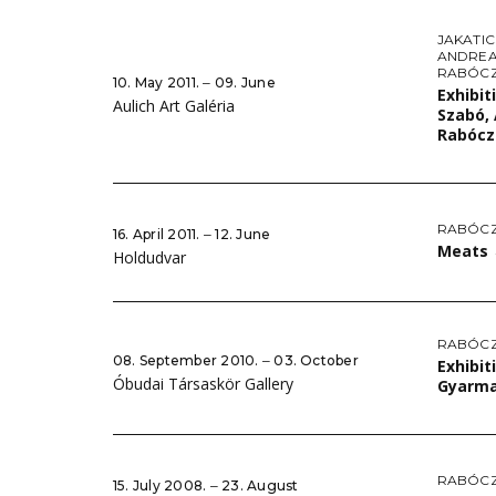
JAKATI
ANDREA
RABÓCZ
10. May 2011. ‒ 09. June
Exhibit
Aulich Art Galéria
Szabó, 
Rabóc
RABÓCZ
16. April 2011. ‒ 12. June
Meats
Holdudvar
RABÓCZ
08. September 2010. ‒ 03. October
Exhibit
Óbudai Társaskör Gallery
Gyarma
RABÓCZ
15. July 2008. ‒ 23. August