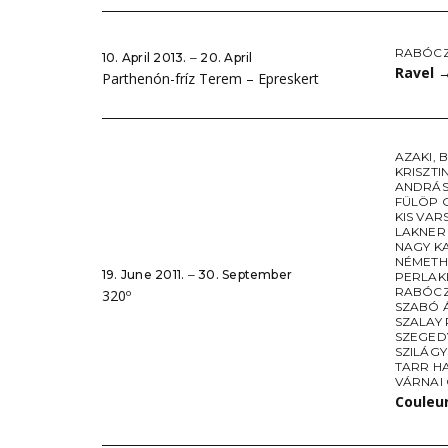
RABÓCZ
10. April 2013. ‒ 20. April
Ravel
Parthenón-fríz Terem – Epreskert
AZAKI
,
B
KRISZTI
ANDRÁS
FÜLÖP 
KIS VAR
LAKNER
NAGY K
NÉMETH
19. June 2011. ‒ 30. September
PERLAK
RABÓCZ
320º
SZABÓ 
SZALAY
SZEGED
SZILÁGY
TARR H
VÁRNAI
Couleu