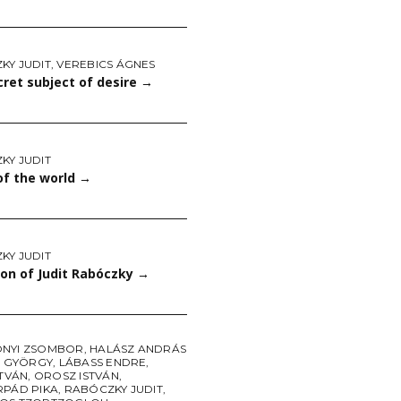
KY JUDIT
,
VEREBICS ÁGNES
ret subject of desire
→
KY JUDIT
of the world
→
KY JUDIT
ion of Judit Rabóczky
→
NYI ZSOMBOR
,
HALÁSZ ANDRÁS
N GYÖRGY
,
LÁBASS ENDRE
,
STVÁN
,
OROSZ ISTVÁN
,
RPÁD PIKA
,
RABÓCZKY JUDIT
,