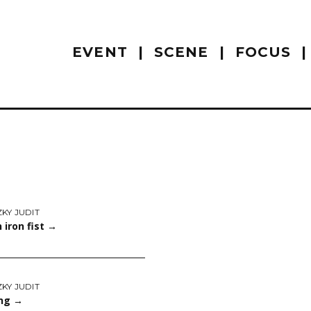
EVENT
SCENE
FOCUS
KY JUDIT
 iron fist
→
KY JUDIT
ong
→