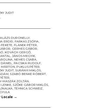
KY JUDIT
→
ALÁZS DURONELLY
,
NA ERDEI
,
FARKAS ZSÓFIA
,
 FEKETE
,
FLANEK PÉTER
,
GÁBOR
,
GERHES GÁBOR
,
SÓ
,
KOVÁCH GERGŐ
,
 ANTAL
,
JÁNOS MEGYIK
,
AROLINA
,
NEMES CSABA
,
 DÁNIEL
,
PACSIKA RUDOLF
,
I MÁRTON
,
PUKLUS PÉTER
,
KY JUDIT
,
SURÁNYI MIKLÓS
,
ÁDÁM
,
SZABÓ BENKE RÓBERT
,
 PÉTER
,
Y-MASZÁK ZOLTÁN
,
I LENKE
,
SZŐKE GÁBOR MIKLÓS
,
AJNALKA
,
TEHNICA SCHWEIZ
,
 GYULA
r Locale
→