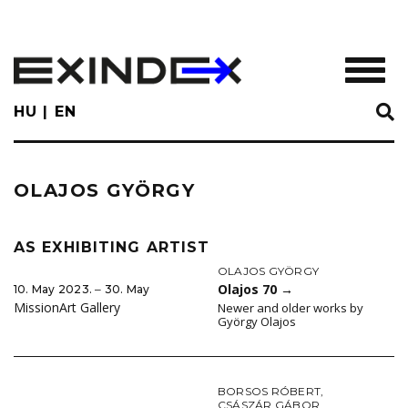
Skip
to
main
TOGGL
content
HU
EN
OLAJOS GYÖRGY
AS EXHIBITING ARTIST
OLAJOS GYÖRGY
Olajos 70
→
10. May 2023. ‒ 30. May
MissionArt Gallery
Newer and older works by
György Olajos
BORSOS RÓBERT
,
CSÁSZÁR GÁBOR
,