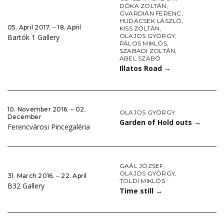
DÓKA ZOLTÁN
,
GVARDIÁN FERENC
,
HUDACSEK LÁSZLÓ
,
05. April 2017. ‒ 18. April
KISS ZOLTÁN
,
OLAJOS GYÖRGY
,
Bartók 1 Gallery
PÁLOS MIKLÓS
,
SZABADI ZOLTÁN
,
ÁBEL SZABÓ
Illatos Road
→
10. November 2016. ‒ 02.
OLAJOS GYÖRGY
December
Garden of Hold outs
→
Ferencvárosi Pincegaléria
GAÁL JÓZSEF
,
OLAJOS GYÖRGY
,
31. March 2016. ‒ 22. April
TOLDI MIKLÓS
B32 Gallery
Time still
→