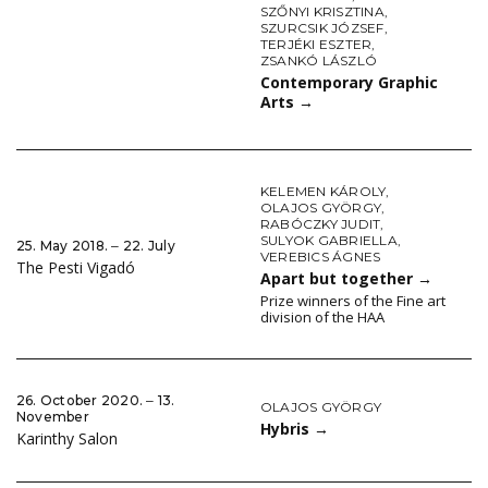
SZŐNYI KRISZTINA
,
SZURCSIK JÓZSEF
,
TERJÉKI ESZTER
,
ZSANKÓ LÁSZLÓ
Contemporary Graphic
Arts
→
KELEMEN KÁROLY
,
OLAJOS GYÖRGY
,
RABÓCZKY JUDIT
,
SULYOK GABRIELLA
,
25. May 2018. ‒ 22. July
VEREBICS ÁGNES
The Pesti Vigadó
Apart but together
→
Prize winners of the Fine art
division of the HAA
26. October 2020. ‒ 13.
OLAJOS GYÖRGY
November
Hybris
→
Karinthy Salon