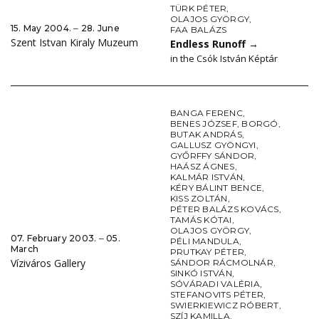
TÜRK PÉTER
,
OLAJOS GYÖRGY
,
15. May 2004. ‒ 28. June
FAA BALÁZS
Szent Istvan Kiraly Muzeum
Endless Runoff
→
in the Csók István Képtár
BANGA FERENC
,
BENES JÓZSEF
,
BORGÓ
,
BUTAK ANDRÁS
,
GALLUSZ GYÖNGYI
,
GYŐRFFY SÁNDOR
,
HAÁSZ ÁGNES
,
KALMÁR ISTVÁN
,
KÉRY BÁLINT BENCE
,
KISS ZOLTÁN
,
PÉTER BALÁZS KOVÁCS
,
TAMÁS KÓTAI
,
OLAJOS GYÖRGY
,
07. February 2003. ‒ 05.
PÉLI MANDULA
,
March
PRUTKAY PÉTER
,
Víziváros Gallery
SÁNDOR RÁCMOLNÁR
,
SINKÓ ISTVÁN
,
SÓVÁRADI VALÉRIA
,
STEFANOVITS PÉTER
,
SWIERKIEWICZ RÓBERT
,
SZÍJ KAMILLA
,