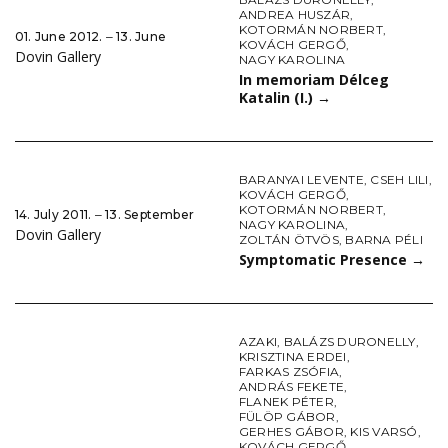
ANDREA HUSZÁR
,
KOTORMÁN NORBERT
,
01. June 2012. ‒ 13. June
KOVÁCH GERGŐ
,
Dovin Gallery
NAGY KAROLINA
In memoriam Délceg
Katalin (I.)
→
BARANYAI LEVENTE
,
CSEH LILI
,
KOVÁCH GERGŐ
,
KOTORMÁN NORBERT
,
14. July 2011. ‒ 13. September
NAGY KAROLINA
,
Dovin Gallery
ZOLTÁN ÖTVÖS
,
BARNA PÉLI
Symptomatic Presence
→
AZAKI
,
BALÁZS DURONELLY
,
KRISZTINA ERDEI
,
FARKAS ZSÓFIA
,
ANDRÁS FEKETE
,
FLANEK PÉTER
,
FÜLÖP GÁBOR
,
GERHES GÁBOR
,
KIS VARSÓ
,
KOVÁCH GERGŐ
,