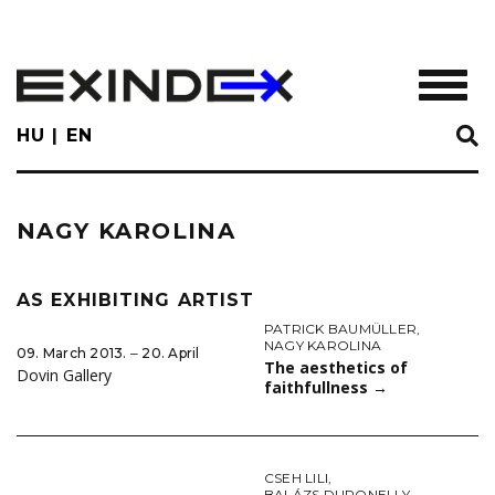
Skip
to
main
TOGGL
content
HU
EN
NAGY KAROLINA
AS EXHIBITING ARTIST
PATRICK BAUMÜLLER
,
NAGY KAROLINA
09. March 2013. ‒ 20. April
The aesthetics of
Dovin Gallery
faithfullness
→
CSEH LILI
,
BALÁZS DURONELLY
,