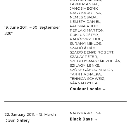
LAKNER ANTAL
,
JÁNOS MEGYIK
,
NAGY KAROLINA
,
NEMES CSABA
,
NÉMETH DÁNIEL
,
PACSIKA RUDOLF
,
19. June 2011. ‒ 30. September
PERLAKI MÁRTON
,
320º
PUKLUS PÉTER
,
RABÓCZKY JUDIT
,
SURÁNYI MIKLÓS
,
SZABÓ ÁDÁM
,
SZABÓ BENKE RÓBERT
,
SZALAY PÉTER
,
SZEGEDY-MASZÁK ZOLTÁN
,
SZILÁGYI LENKE
,
SZŐKE GÁBOR MIKLÓS
,
TARR HAJNALKA
,
TEHNICA SCHWEIZ
,
VÁRNAI GYULA
Couleur Locale
→
NAGY KAROLINA
22. January 2011. ‒ 15. March
Black Days
→
Dovin Gallery