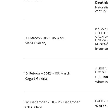
Deathl
Naturali
century
BALOGH
CSEH LIL
GÁLHID
09. March 2013. ‒ 05. April
HERMÁN
MaMu Gallery
MENASÁ
Inter a
ALESSA
DOSSI 
10. February 2012. ‒ 09. March
Cui Bo
Kogart Galéria
Whom is 
FÜLÖP 
02. December 2011. ‒ 23. December
Water
acb Gallery