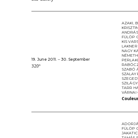
AZAKI
,
B
KRISZTI
ANDRÁS
FÜLÖP 
KIS VAR
LAKNER
NAGY K
NÉMETH
19. June 2011. ‒ 30. September
PERLAK
RABÓCZ
320º
SZABÓ 
SZALAY
SZEGED
SZILÁGY
TARR H
VÁRNAI
Couleu
ADORJÁ
FÜLÖP 
JAKATI
TAMÁS 