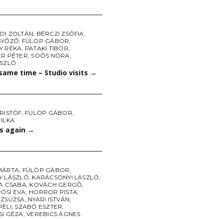
DI ZOLTÁN
,
BÉRCZI ZSÓFIA
,
GYŐZŐ
,
FÜLÖP GÁBOR
,
Y RÉKA
,
PATAKI TIBOR
,
ER PÉTER
,
SOÓS NÓRA
,
ÁSZLÓ
same time – Studio visits
→
RISTÓF
,
FÜLÖP GÁBOR
,
ILKA
s again
→
MÁRTA
,
FÜLÖP GÁBOR
,
Y LÁSZLÓ
,
KARÁCSONYI LÁSZLÓ
,
KA CSABA
,
KOVÁCH GERGŐ
,
ÓSI ÉVA
,
HORROR PISTA
,
 ZSUZSA
,
NYÁRI ISTVÁN
,
PÉLI
,
SZABÓ ESZTER
,
SI GÉZA
,
VEREBICS ÁGNES