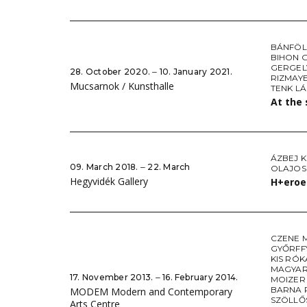
BÁNFÖL
BIHON 
GERGEL
28. October 2020. ‒ 10. January 2021.
RIZMAY
Mucsarnok / Kunsthalle
TENK L
At the 
ÁZBEJ K
09. March 2018. ‒ 22. March
OLAJOS 
Hegyvidék Gallery
H+eroe
CZENE 
GYŐRFF
KIS RÓ
MAGYAR
17. November 2013. ‒ 16. February 2014.
MOIZER
BARNA 
MODEM Modern and Contemporary
SZÖLLŐ
Arts Centre