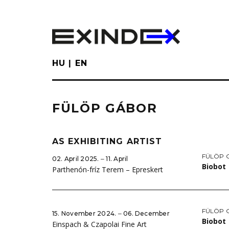
Skip
to
main
content
HU
EN
FÜLÖP GÁBOR
AS EXHIBITING ARTIST
FÜLÖP 
02. April 2025. ‒ 11. April
Biobot
Parthenón-fríz Terem – Epreskert
FÜLÖP 
15. November 2024. ‒ 06. December
Biobot
Einspach & Czapolai Fine Art