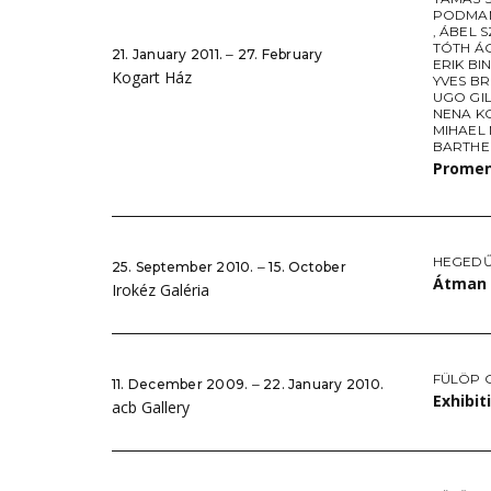
PODMAN
,
ÁBEL 
TÓTH Á
21. January 2011. ‒ 27. February
ERIK BI
Kogart Ház
YVES B
UGO GI
NENA K
MIHAEL
BARTHE
Promen
HEGEDŰ
25. September 2010. ‒ 15. October
Átman
Irokéz Galéria
FÜLÖP 
11. December 2009. ‒ 22. January 2010.
Exhibit
acb Gallery