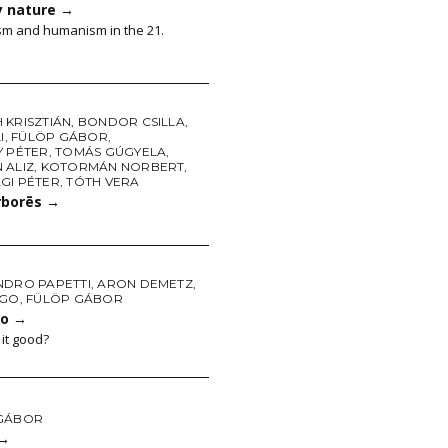
y nature
→
sm and humanism in the 21.
 KRISZTIÁN
,
BONDOR CSILLA
,
I
,
FÜLÖP GÁBOR
,
Y PÉTER
,
TOMÁS GÚGYELA
,
 ALIZ
,
KOTORMÁN NORBERT
,
GI PÉTER
,
TÓTH VERA
rborēs
→
NDRO PAPETTI
,
ARON DEMETZ
,
UGO
,
FÜLÖP GÁBOR
no
→
it good?
GÁBOR
→