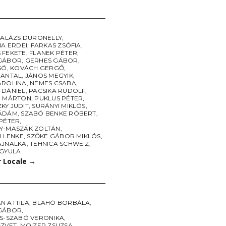
ALÁZS DURONELLY
,
NA ERDEI
,
FARKAS ZSÓFIA
,
 FEKETE
,
FLANEK PÉTER
,
GÁBOR
,
GERHES GÁBOR
,
SÓ
,
KOVÁCH GERGŐ
,
 ANTAL
,
JÁNOS MEGYIK
,
AROLINA
,
NEMES CSABA
,
 DÁNIEL
,
PACSIKA RUDOLF
,
I MÁRTON
,
PUKLUS PÉTER
,
KY JUDIT
,
SURÁNYI MIKLÓS
,
ÁDÁM
,
SZABÓ BENKE RÓBERT
,
 PÉTER
,
Y-MASZÁK ZOLTÁN
,
I LENKE
,
SZŐKE GÁBOR MIKLÓS
,
AJNALKA
,
TEHNICA SCHWEIZ
,
 GYULA
r Locale
→
N ATTILA
,
BLAHÓ BORBÁLA
,
GÁBOR
,
CS-SZABÓ VERONIKA
,
SZVET
,
MOIZER ZSUZSA
,