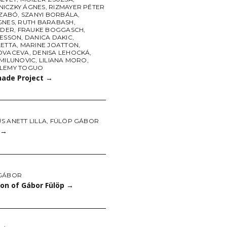
ICZKY ÁGNES
,
RIZMAYER PÉTER
SZABÓ
,
SZANYI BORBÁLA
,
GNES
,
RUTH BARABASH
,
NDER
,
FRAUKE BOGGASCH
,
RESSON
,
DANICA DAKIC
,
LETTA
,
MARINE JOATTON
,
OVACEVA
,
DENISA LEHOCKÁ
,
 MILUNOVIC
,
LILIANA MORO
,
LEMY TOGUO
ade Project
→
S ANETT LILLA
,
FÜLÖP GÁBOR
→
GÁBOR
ion of Gábor Fülöp
→