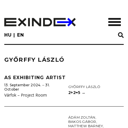
Skip
to
main
TOGGL
content
HU
EN
GYŐRFFY LÁSZLÓ
AS EXHIBITING ARTIST
13. September 2024. ‒ 31.
GYŐRFFY LÁSZLÓ
October
2+2=5
→
Várfok – Project Room
ÁDÁM ZOLTÁN
,
BAKOS GÁBOR
,
MATTHEW BARNEY
,