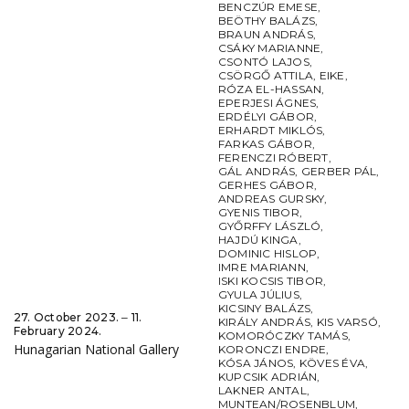
BENCZÚR EMESE
,
BEÖTHY BALÁZS
,
BRAUN ANDRÁS
,
CSÁKY MARIANNE
,
CSONTÓ LAJOS
,
CSÖRGŐ ATTILA
,
EIKE
,
RÓZA EL-HASSAN
,
EPERJESI ÁGNES
,
ERDÉLYI GÁBOR
,
ERHARDT MIKLÓS
,
FARKAS GÁBOR
,
FERENCZI RÓBERT
,
GÁL ANDRÁS
,
GERBER PÁL
,
GERHES GÁBOR
,
ANDREAS GURSKY
,
GYENIS TIBOR
,
GYŐRFFY LÁSZLÓ
,
HAJDÚ KINGA
,
DOMINIC HISLOP
,
IMRE MARIANN
,
ISKI KOCSIS TIBOR
,
GYULA JÚLIUS
,
KICSINY BALÁZS
,
27. October 2023. ‒ 11.
KIRÁLY ANDRÁS
,
KIS VARSÓ
,
February 2024.
KOMORÓCZKY TAMÁS
,
Hunagarian National Gallery
KORONCZI ENDRE
,
KÓSA JÁNOS
,
KÖVES ÉVA
,
KUPCSIK ADRIÁN
,
LAKNER ANTAL
,
MUNTEAN/ROSENBLUM
,