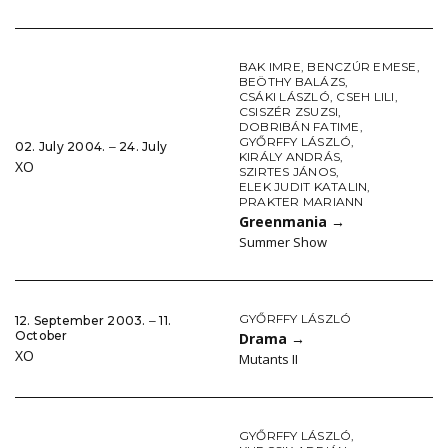
BAK IMRE
,
BENCZÚR EMESE
,
BEÖTHY BALÁZS
,
CSÁKI LÁSZLÓ
,
CSEH LILI
,
CSISZÉR ZSUZSI
,
DOBRIBÁN FATIME
,
GYŐRFFY LÁSZLÓ
,
02. July 2004. ‒ 24. July
KIRÁLY ANDRÁS
,
XO
SZIRTES JÁNOS
,
ELEK JUDIT KATALIN
,
PRAKTER MARIANN
Greenmania
→
Summer Show
GYŐRFFY LÁSZLÓ
12. September 2003. ‒ 11.
October
Drama
→
XO
Mutants II
GYŐRFFY LÁSZLÓ
,