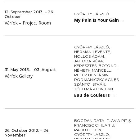
12. September 2013. ‒ 26.
GYŐRFFY LÁSZLÓ
October
My Pain Is Your Gain
→
Várfok – Project Room
GYŐRFFY LÁSZLÓ
,
HERMAN LEVENTE
,
HOLLÓS ÁDÁM
,
JAHODA RÉKA
,
KERESZTESI BOTOND
,
31. May 2013. ‒ 03. August
NÉMETH MARCELL
,
PELCZ BENJÁMIN
,
Várfok Gallery
PODMANICZKY ÁGNES
,
SZÁNTÓ ISTVÁN
,
TÓTH MÁRTON EMIL
Eau de Couleurs
→
BOGDAN RATA
,
FLAVIA PITIŞ
,
FRANCISC CHIUARIU
,
RADU BELCIN
,
26. October 2012. ‒ 24.
GYŐRFFY LÁSZLÓ
,
November