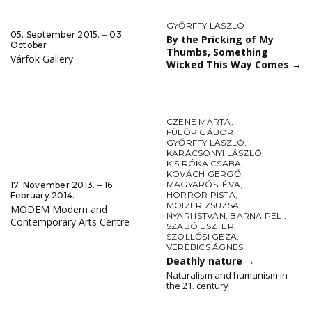
GYŐRFFY LÁSZLÓ
05. September 2015. ‒ 03.
By the Pricking of My
October
Thumbs, Something
Várfok Gallery
Wicked This Way Comes
→
CZENE MÁRTA
,
FÜLÖP GÁBOR
,
GYŐRFFY LÁSZLÓ
,
KARÁCSONYI LÁSZLÓ
,
KIS RÓKA CSABA
,
KOVÁCH GERGŐ
,
MAGYARÓSI ÉVA
,
17. November 2013. ‒ 16.
HORROR PISTA
,
February 2014.
MOIZER ZSUZSA
,
MODEM Modern and
NYÁRI ISTVÁN
,
BARNA PÉLI
,
Contemporary Arts Centre
SZABÓ ESZTER
,
SZÖLLŐSI GÉZA
,
VEREBICS ÁGNES
Deathly nature
→
Naturalism and humanism in
the 21. century