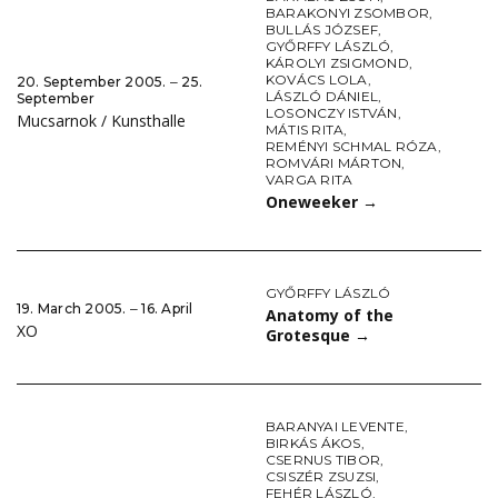
BARAKONYI ZSOMBOR
,
BULLÁS JÓZSEF
,
GYŐRFFY LÁSZLÓ
,
KÁROLYI ZSIGMOND
,
KOVÁCS LOLA
,
20. September 2005. ‒ 25.
LÁSZLÓ DÁNIEL
,
September
LOSONCZY ISTVÁN
,
Mucsarnok / Kunsthalle
MÁTIS RITA
,
REMÉNYI SCHMAL RÓZA
,
ROMVÁRI MÁRTON
,
VARGA RITA
Oneweeker
→
GYŐRFFY LÁSZLÓ
19. March 2005. ‒ 16. April
Anatomy of the
XO
Grotesque
→
BARANYAI LEVENTE
,
BIRKÁS ÁKOS
,
CSERNUS TIBOR
,
CSISZÉR ZSUZSI
,
FEHÉR LÁSZLÓ
,