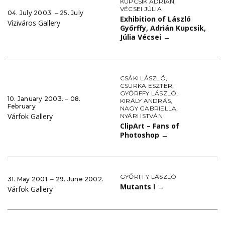
KUPCSIK ADRIÁN
,
VÉCSEI JÚLIA
04. July 2003. ‒ 25. July
Exhibition of László
Víziváros Gallery
Győrffy, Adrián Kupcsik,
Júlia Vécsei
→
CSÁKI LÁSZLÓ
,
CSURKA ESZTER
,
GYŐRFFY LÁSZLÓ
,
10. January 2003. ‒ 08.
KIRÁLY ANDRÁS
,
February
NAGY GABRIELLA
,
Várfok Gallery
NYÁRI ISTVÁN
ClipArt – Fans of
Photoshop
→
GYŐRFFY LÁSZLÓ
31. May 2001. ‒ 29. June 2002.
Mutants I
→
Várfok Gallery