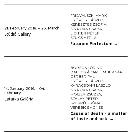
FRIDVALSZKI MÁRK
,
GYŐRFFY LÁSZLÓ
,
KERESZTES ZSÓFIA
,
21. February 2018. ‒ 23. March
KIS RÓKA CSABA
,
LICHTER PÉTER
,
Stúdió Gallery
SZŰCS ATTILA
Futurum Perfectum
→
BORSOS LŐRINC
,
DALLOS ÁDÁM
,
EMBER SÁRI
,
GERBER PÁL
,
GYŐRFFY LÁSZLÓ
,
KARÁCSONYI LÁSZLÓ
,
14. January 2016. ‒ 04.
KIS RÓKA CSABA
,
February
MOIZER ZSUZSA
,
Latarka Galéria
SZALAY PÉTER
,
SZEMZŐ ZSÓFIA
,
VEREBICS ÁGNES
Cause of death – a matter
of taste and luck.
→