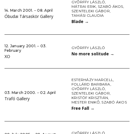
GYŐRFFY LÁSZLÓ
,
MÁTRAI ERIK
,
SZABÓ ÁKOS
,
14. March 2001. ‒ 08. April
SZENTELEKI GÁBOR
,
TAMÁSI CLAUDIA
Óbudai Társaskör Gallery
Blade
→
12. January 2001. ‒ 03.
GYŐRFFY LÁSZLÓ
February
No more solitude
→
XO
ESTERHÁZY MARCELL
,
FOLLÁRD BARBARA
,
GYŐRFFY LÁSZLÓ
,
03. March 2000. ‒ 02. April
SZENTELEKI GÁBOR
,
KRISTÓF KRISZTIÁN
,
Trafó Gallery
MESTER ENIKŐ
,
SZABÓ ÁKOS
Free Fall
→
GYŐRFFY LÁSZLÓ