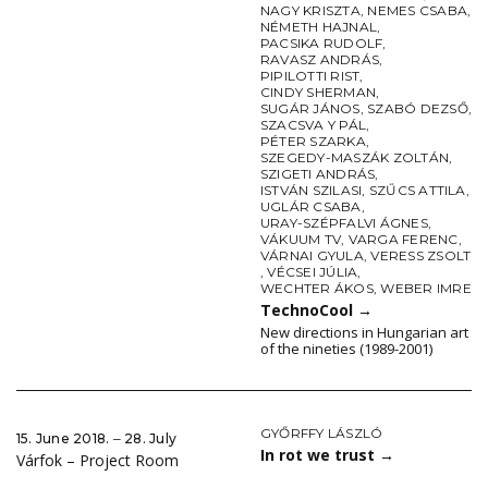
NAGY KRISZTA
,
NEMES CSABA
,
NÉMETH HAJNAL
,
PACSIKA RUDOLF
,
RAVASZ ANDRÁS
,
PIPILOTTI RIST
,
CINDY SHERMAN
,
SUGÁR JÁNOS
,
SZABÓ DEZSŐ
,
SZACSVA Y PÁL
,
PÉTER SZARKA
,
SZEGEDY-MASZÁK ZOLTÁN
,
SZIGETI ANDRÁS
,
ISTVÁN SZILASI
,
SZŰCS ATTILA
,
UGLÁR CSABA
,
URAY-SZÉPFALVI ÁGNES
,
VÁKUUM TV
,
VARGA FERENC
,
VÁRNAI GYULA
,
VERESS ZSOLT
,
VÉCSEI JÚLIA
,
WECHTER ÁKOS
,
WEBER IMRE
TechnoCool
→
New directions in Hungarian art
of the nineties (1989-2001)
GYŐRFFY LÁSZLÓ
15. June 2018. ‒ 28. July
In rot we trust
→
Várfok – Project Room