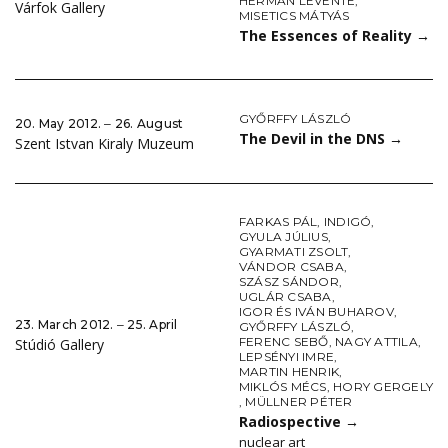
HERMAN LEVENTE
,
Várfok Gallery
MISETICS MÁTYÁS
The Essences of Reality
→
GYŐRFFY LÁSZLÓ
20. May 2012. ‒ 26. August
The Devil in the DNS
→
Szent Istvan Kiraly Muzeum
FARKAS PÁL
,
INDIGÓ
,
GYULA JÚLIUS
,
GYARMATI ZSOLT
,
VÁNDOR CSABA
,
SZÁSZ SÁNDOR
,
UGLÁR CSABA
,
IGOR ÉS IVÁN BUHAROV
,
23. March 2012. ‒ 25. April
GYŐRFFY LÁSZLÓ
,
FERENC SEBŐ
,
NAGY ATTILA
,
Stúdió Gallery
LEPSÉNYI IMRE
,
MARTIN HENRIK
,
MIKLÓS MÉCS
,
HORY GERGELY
,
MÜLLNER PÉTER
Radiospective
→
nuclear art