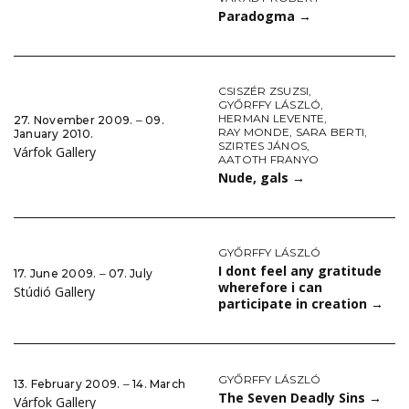
Paradogma
→
CSISZÉR ZSUZSI
,
GYŐRFFY LÁSZLÓ
,
HERMAN LEVENTE
,
27. November 2009. ‒ 09.
RAY MONDE
,
SARA BERTI
,
January 2010.
SZIRTES JÁNOS
,
Várfok Gallery
AATOTH FRANYO
Nude, gals
→
GYŐRFFY LÁSZLÓ
I dont feel any gratitude
17. June 2009. ‒ 07. July
wherefore i can
Stúdió Gallery
participate in creation
→
GYŐRFFY LÁSZLÓ
13. February 2009. ‒ 14. March
The Seven Deadly Sins
→
Várfok Gallery