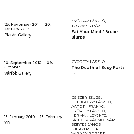
GYŐRFFY LÁSZLÓ
,
25. November 2011. ‒ 20.
TOMASZ MRÓZ
January 2012.
Eat Your Mind / Bruins
Platán Gallery
Blurps
→
GYŐRFFY LÁSZLÓ
10. September 2010. ‒ 09.
The Death of Body Parts
October
→
Várfok Gallery
CSISZÉR ZSUZSI
,
FE LUGOSSY LÁSZLÓ
,
AATOTH FRANYO
,
GYŐRFFY LÁSZLÓ
,
HERMAN LEVENTE
,
15. January 2010. ‒ 13. February
SÁNDOR RÁCMOLNÁR
,
XO
SZIRTES JÁNOS
,
UJHÁZI PÉTER
,
VÁRADY RÓBERT