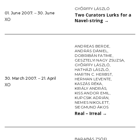
GYŐRFFY LÁSZLÓ
01. June 2007. ‒ 30. June
Two Curators Lurks for a
XO
Navel-string
→
ANDREAS BERDE
,
ANDRÁS DÁNIEL
,
DOBRIBÁN FATIME
,
GESZTELYI NAGY ZSUZSA
,
GYŐRFFY LÁSZLÓ
,
HATHÁZI LÁSZLÓ
,
MARTIN C. HERBST
,
30. March 2007. ‒ 21. April
HERMAN LEVENTE
,
KASZÁS RÉKA
,
XO
KIRÁLY ANDRÁS
,
KISS ANDOR EMIL
,
KUPCSIK ADRIÁN
,
NEMES NIKOLETT
,
SIEGMUND ÁKOS
Real – Irreal
→
BARABÁS ZSÓFI
,