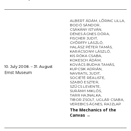
ALBERT ÁDÁM
,
LŐRINC LILLA
,
BODÓ SÁNDOR
,
CSÁKÁNY ISTVÁN
,
DÉNES ÁGNES DÓRA
,
FISCHER JUDIT
,
GYŐRFFY LÁSZLÓ
,
HALÁSZ PÉTER TAMÁS
,
KARÁCSONYI LÁSZLÓ
,
KIS RÓKA CSABA
,
KOKESCH ÁDÁM
,
KOVÁCS BUDHA TAMÁS
,
10. July 2008. ‒ 31. August
KUPCSIK ADRIÁN
,
Ernst Museum
NAVRATIL JUDIT
,
SOCIÉTÉ RÉALISTE
,
SZABÓ ESZTER
,
SZŰCS LEVENTE
,
SURÁNYI MIKLÓS
,
TARR HAJNALKA
,
TIBOR ZSOLT
,
UGLÁR CSABA
,
VEREBICS ÁGNES
,
RAJZLAP
The Mechanics of the
Canvas
→