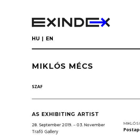
Skip
to
main
content
HU
EN
MIKLÓS MÉCS
SZAF
AS EXHIBITING ARTIST
MIKLÓS
28. September 2019. ‒ 03. November
Postap
Trafó Gallery