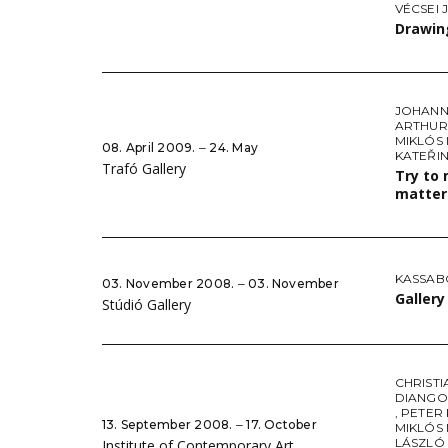
VÉCSEI 
Drawin
JOHANN
ARTHUR
MIKLÓS
08. April 2009. ‒ 24. May
KATEŘI
Trafó Gallery
Try to 
matter
KASSAB
03. November 2008. ‒ 03. November
Gallery
Stúdió Gallery
CHRIST
DIANGO
,
PETER 
13. September 2008. ‒ 17. October
MIKLÓS
LÁSZLÓ
Institute of Contemporary Art,