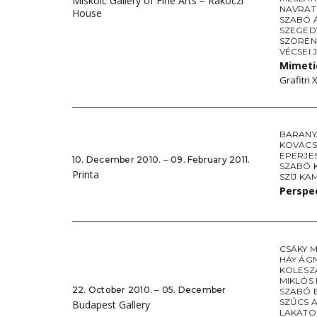
Miskolc Gallery of Fine Arts – Rákóczi
NAVRATI
House
SZABÓ 
SZEGED
SZÖRÉNY
VÉCSEI 
Mimeti
Grafitri 
BARANY
KOVÁCS
EPERJE
10. December 2010. ‒ 09. February 2011.
SZABÓ 
Printa
SZÍJ KA
Perspe
CSÁKY 
HÁY ÁG
KOLESZ
MIKLÓS
22. October 2010. ‒ 05. December
SZABÓ 
SZŰCS A
Budapest Gallery
LAKATO