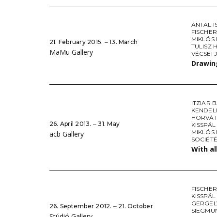
ANTAL I
FISCHER
MIKLÓS
21. February 2015. ‒ 13. March
TULISZ 
MaMu Gallery
VÉCSEI 
Drawin
ITZIAR 
KENDEL
HORVÁT
26. April 2013. ‒ 31. May
KISSPÁ
MIKLÓS
acb Gallery
SOCIÉTÉ
With a
FISCHER
KISSPÁ
GERGEL
26. September 2012. ‒ 21. October
SIEGMU
Stúdió Gallery