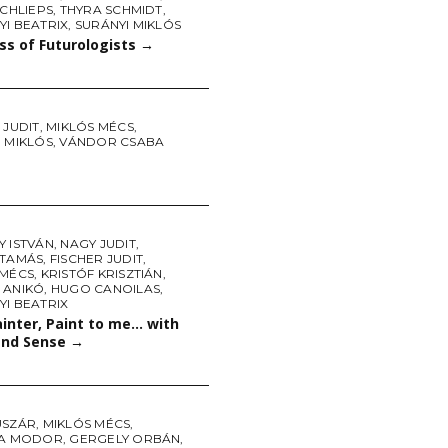
SCHLIEPS
,
THYRA SCHMIDT
,
I BEATRIX
,
SURÁNYI MIKLÓS
ss of Futurologists
→
 JUDIT
,
MIKLÓS MÉCS
,
 MIKLÓS
,
VÁNDOR CSABA
Y ISTVÁN
,
NAGY JUDIT
,
 TAMÁS
,
FISCHER JUDIT
,
 MÉCS
,
KRISTÓF KRISZTIÁN
,
 ANIKÓ
,
HUGO CANOILAS
,
I BEATRIX
inter, Paint to me… with
and Sense
→
USZÁR
,
MIKLÓS MÉCS
,
IA MODOR
,
GERGELY ORBÁN
,