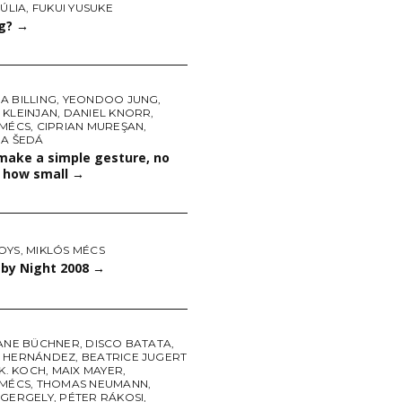
JÚLIA
,
FUKUI YUSUKE
g?
→
A BILLING
,
YEONDOO JUNG
,
 KLEINJAN
,
DANIEL KNORR
,
 MÉCS
,
CIPRIAN MUREŞAN
,
NA ŠEDÁ
make a simple gesture, no
 how small
→
OYS
,
MIKLÓS MÉCS
 by Night 2008
→
IANE BÜCHNER
,
DISCO BATATA
,
 HERNÁNDEZ
,
BEATRICE JUGERT
K. KOCH
,
MAIX MAYER
,
 MÉCS
,
THOMAS NEUMANN
,
 GERGELY
,
PÉTER RÁKOSI
,