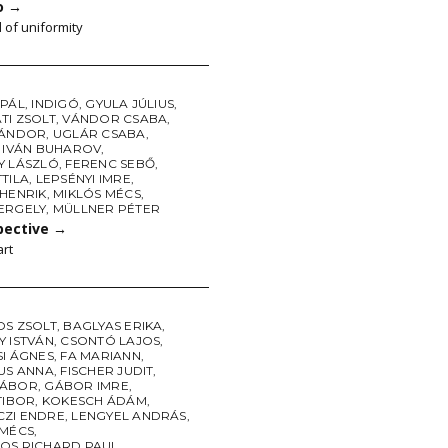
o
→
 of uniformity
 PÁL
,
INDIGÓ
,
GYULA JÚLIUS
,
TI ZSOLT
,
VÁNDOR CSABA
,
SÁNDOR
,
UGLÁR CSABA
,
S IVÁN BUHAROV
,
Y LÁSZLÓ
,
FERENC SEBŐ
,
TILA
,
LEPSÉNYI IMRE
,
 HENRIK
,
MIKLÓS MÉCS
,
ERGELY
,
MÜLLNER PÉTER
pective
→
art
OS ZSOLT
,
BAGLYAS ERIKA
,
Y ISTVÁN
,
CSONTÓ LAJOS
,
SI ÁGNES
,
FA MARIANN
,
IUS ANNA
,
FISCHER JUDIT
,
GÁBOR
,
GÁBOR IMRE
,
TIBOR
,
KOKESCH ÁDÁM
,
ZI ENDRE
,
LENGYEL ANDRÁS
,
 MÉCS
,
OS RICHARD PAUL
,