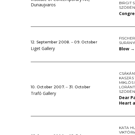
BIRGIT 
Dunaujvaros
SZÖRÉNY
Congre
FISCHER
12. September 2008. ‒ 09. October
SURÁNYI
Liget Gallery
Blow
→
CSÁKÁN
KASZÁS
MIKLÓS
10. October 2007. ‒ 31. October
LORÁNT
SZÖRÉNY
Trafó Gallery
Dear Pa
Heart 
KATA H
VIKTÓR