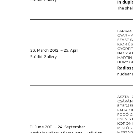
In dupl
The shell
FARKAS
GYARMA
SZÁSZ 
IGOR É
GYŐRFF
23. March 2012. ‒ 25. April
NAGY AT
Stúdió Gallery
MARTIN
HORY G
Radios
nuclear 
ASZTAL
CSÁKÁN
EPERJE
FABRIC
FÖDŐ 
GYENIS 
KORONC
11. June 2011. ‒ 24. September
MIKLÓS
MÉSZÁR