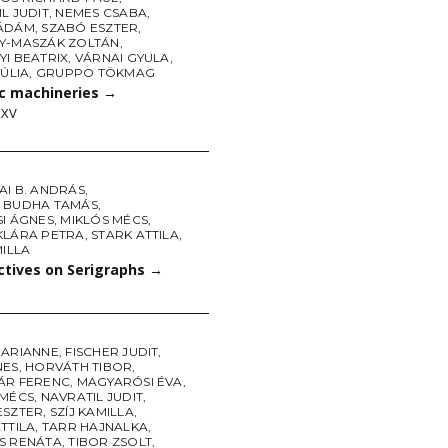
L JUDIT
,
NEMES CSABA
,
ÁDÁM
,
SZABÓ ESZTER
,
Y-MASZÁK ZOLTÁN
,
I BEATRIX
,
VÁRNAI GYULA
,
JÚLIA
,
GRUPPO TÖKMAG
c machineries
→
XXV
AI B. ANDRÁS
,
 BUDHA TAMÁS
,
SI ÁGNES
,
MIKLÓS MÉCS
,
KLÁRA PETRA
,
STARK ATTILA
,
MILLA
ctives on Serigraphs
→
MARIANNE
,
FISCHER JUDIT
,
NES
,
HORVÁTH TIBOR
,
ÁR FERENC
,
MAGYARÓSI ÉVA
,
 MÉCS
,
NAVRATIL JUDIT
,
ESZTER
,
SZÍJ KAMILLA
,
TTILA
,
TARR HAJNALKA
,
S RENÁTA
,
TIBOR ZSOLT
,