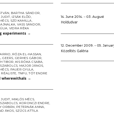
STVÁN
,
BARTHA SÁNDOR
,
14. June 2014. ‒ 03. August
 JUDIT
,
IZSÁK ELŐD
,
 MÉCS
,
SZÍJ KAMILLA
,
Holdudvar
HAJNALKA
,
VASS SÁNDOR
,
JÚLIA
,
VIDRA RÉKA
g experiments
→
12. December 2009. ‒ 05. Januar
Közelítés Galéria
BARRIO
,
RÓZA EL-HASSAN
,
L GEERS
,
GERHES GÁBOR
,
H TIBOR
,
KIS RÓKA CSABA
,
L SZABOLCS
,
MAJOR JÁNOS
,
 MÉCS
,
PAUER GYULA
,
 RÉALISTE
,
TNPU
,
TÓT ENDRE
ll wherewithals
→
 JUDIT
,
MIKLÓS MÉCS
,
L SZABOLCS
,
KORONCZI ENDRE
,
Y ORBÁN
,
PETERNÁK ANNA
,
ND ÁKOS
,
SZŰCS ATTILA