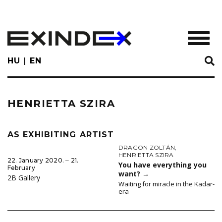
Skip
to
main
TOGGL
content
HU
EN
HENRIETTA SZIRA
AS EXHIBITING ARTIST
DRAGON ZOLTÁN
,
HENRIETTA SZIRA
22. January 2020. ‒ 21.
You have everything you
February
want?
→
2B Gallery
Waiting for miracle in the Kadar-
era