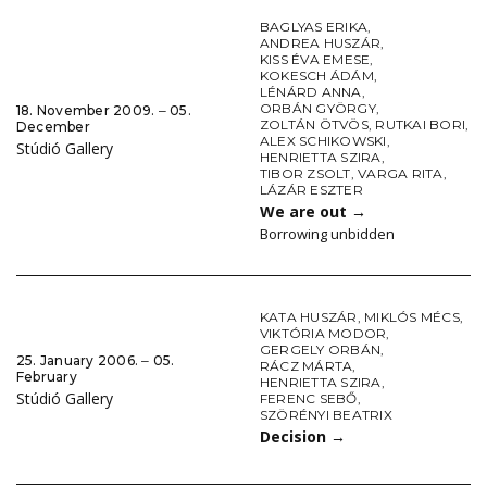
BAGLYAS ERIKA
,
ANDREA HUSZÁR
,
KISS ÉVA EMESE
,
KOKESCH ÁDÁM
,
LÉNÁRD ANNA
,
ORBÁN GYÖRGY
,
18. November 2009. ‒ 05.
ZOLTÁN ÖTVÖS
,
RUTKAI BORI
,
December
ALEX SCHIKOWSKI
,
Stúdió Gallery
HENRIETTA SZIRA
,
TIBOR ZSOLT
,
VARGA RITA
,
LÁZÁR ESZTER
We are out
→
Borrowing unbidden
KATA HUSZÁR
,
MIKLÓS MÉCS
,
VIKTÓRIA MODOR
,
GERGELY ORBÁN
,
25. January 2006. ‒ 05.
RÁCZ MÁRTA
,
February
HENRIETTA SZIRA
,
Stúdió Gallery
FERENC SEBŐ
,
SZÖRÉNYI BEATRIX
Decision
→