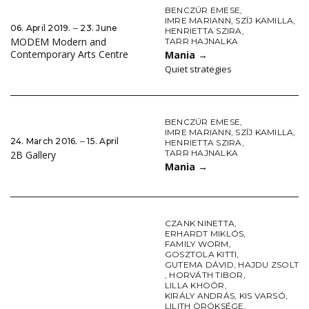
BENCZÚR EMESE
,
IMRE MARIANN
,
SZÍJ KAMILLA
,
06. April 2019. ‒ 23. June
HENRIETTA SZIRA
,
MODEM Modern and
TARR HAJNALKA
Contemporary Arts Centre
Mania
→
Quiet strategies
BENCZÚR EMESE
,
IMRE MARIANN
,
SZÍJ KAMILLA
,
24. March 2016. ‒ 15. April
HENRIETTA SZIRA
,
TARR HAJNALKA
2B Gallery
Mania
→
CZANK NINETTA
,
ERHARDT MIKLÓS
,
FAMILY WORM
,
GOSZTOLA KITTI
,
GUTEMA DÁVID
,
HAJDU ZSOLT
,
HORVÁTH TIBOR
,
LILLA KHOÓR
,
KIRÁLY ANDRÁS
,
KIS VARSÓ
,
LILITH ÖRÖKSÉGE
,