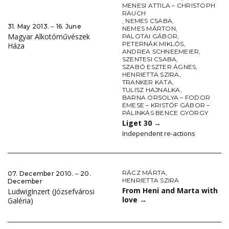
MENESI ATTILA – CHRISTOPH
RAUCH
,
NEMES CSABA
,
31. May 2013. ‒ 16. June
NEMES MÁRTON
,
Magyar Alkotóművészek
PALOTAI GÁBOR
,
PETERNÁK MIKLÓS
,
Háza
ANDREA SCHNEEMEIER
,
SZENTESI CSABA
,
SZABÓ ESZTER ÁGNES
,
HENRIETTA SZIRA
,
TRANKER KATA
,
TULISZ HAJNALKA
,
BARNA ORSOLYA – FODOR
EMESE – KRISTÓF GÁBOR –
PÁLINKÁS BENCE GYÖRGY
Liget 30
→
Independent re-actions
RÁCZ MÁRTA
,
07. December 2010. ‒ 20.
HENRIETTA SZIRA
December
From Heni and Marta with
LudwigInzert (Józsefvárosi
love
→
Galéria)