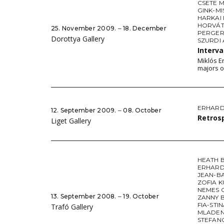
CSETE 
GINK-MI
HARKAI
HORVÁT
25. November 2009. ‒ 18. December
PERGER
Dorottya Gallery
SZURDI
Interva
Miklós E
majors 
ERHARD
12. September 2009. ‒ 08. October
Retros
Liget Gallery
HEATH 
ERHARD
JEAN-B
ZOFIA K
NEMES 
13. September 2008. ‒ 19. October
ZANNY 
FIA-STI
Trafó Gallery
MLADEN 
STEFAN