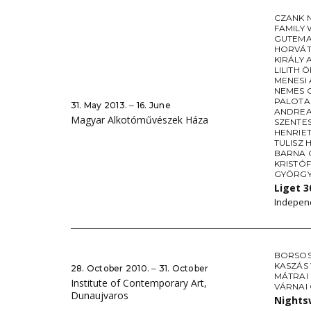
CZANK 
FAMILY
GUTEMA
HORVÁT
KIRÁLY
LILITH 
MENESI 
NEMES 
PALOTA
31. May 2013. ‒ 16. June
ANDREA
Magyar Alkotóművészek Háza
SZENTES
HENRIET
TULISZ 
BARNA 
KRISTÓF
GYÖRG
Liget 
Independ
BORSOS
KASZÁS
28. October 2010. ‒ 31. October
MÁTRAI 
Institute of Contemporary Art,
VÁRNAI
Dunaujvaros
Nightsw