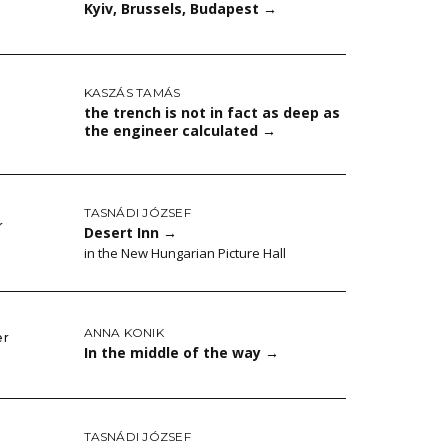
Kyiv, Brussels, Budapest
→
KASZÁS TAMÁS
the trench is not in fact as deep as
the engineer calculated
→
TASNÁDI JÓZSEF
r
Desert Inn
→
in the New Hungarian Picture Hall
ANNA KONIK
er
In the middle of the way
→
TASNÁDI JÓZSEF