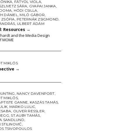
MÓNIKA
,
FÁTYOL VIOLA
,
SZLIVETZ SÁRA
,
GYAPAI JANKA
,
 DOMA
,
HÓDI CSILLA
,
H DÁNIEL
,
MILÓ GÁBOR
,
 ZSÓFIA
,
PETERNÁK ZSIGMOND
,
 ANDRÁS
,
ULBERT ÁDÁM
l: Resources
→
rhardt and the Media Design
of MOME
T MIKLÓS
pective
→
BUNTING
,
NANCY DAVENPORT
,
T MIKLÓS
,
APTISTE GANNE
,
KASZÁS TAMÁS
,
ULIK
,
MARKO LULIC
,
CSABA
,
OLIVER RESSLER
,
BEGG
,
ST.AUBY TAMÁS
,
NA SANDLUND
,
STILINOVIĆ
,
OS TSIVOPOULOS