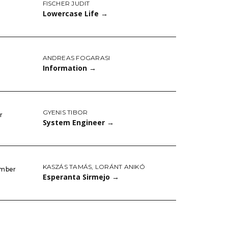
FISCHER JUDIT
Lowercase Life
→
ANDREAS FOGARASI
Information
→
GYENIS TIBOR
r
System Engineer
→
KASZÁS TAMÁS
,
LORÁNT ANIKÓ
ember
Esperanta Sirmejo
→