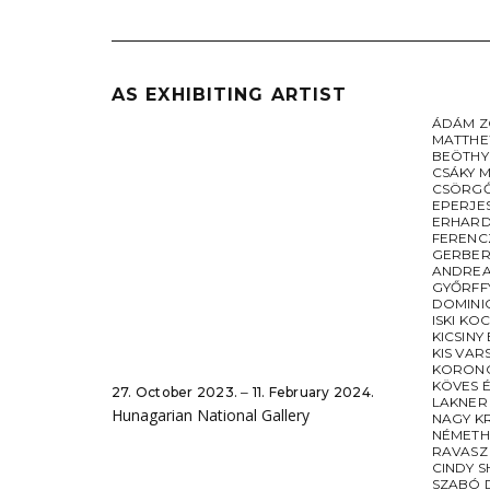
AS EXHIBITING ARTIST
ÁDÁM Z
MATTHE
BEÖTHY
CSÁKY 
CSÖRGŐ
EPERJE
ERHARD
FERENC
GERBER
ANDREA
GYŐRFF
DOMINI
ISKI KO
KICSINY
KIS VAR
KORONC
KÖVES 
27. October 2023. ‒ 11. February 2024.
LAKNER
Hunagarian National Gallery
NAGY K
NÉMETH
RAVASZ
CINDY 
SZABÓ 