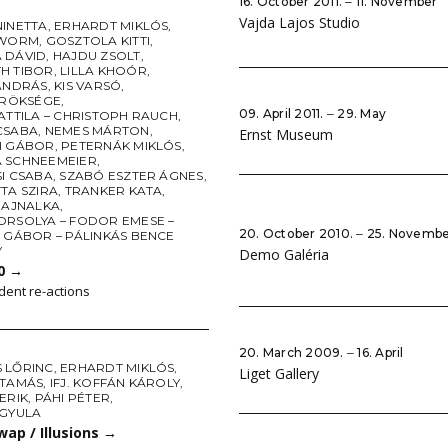
16. October 2011. ‒ 11. November
Vajda Lajos Studio
NINETTA
,
ERHARDT MIKLÓS
,
 WORM
,
GOSZTOLA KITTI
,
 DÁVID
,
HAJDU ZSOLT
,
H TIBOR
,
LILLA KHOÓR
,
 ANDRÁS
,
KIS VARSÓ
,
ÖRÖKSÉGE
,
09. April 2011. ‒ 29. May
ATTILA – CHRISTOPH RAUCH
,
CSABA
,
NEMES MÁRTON
,
Ernst Museum
I GÁBOR
,
PETERNÁK MIKLÓS
,
 SCHNEEMEIER
,
I CSABA
,
SZABÓ ESZTER ÁGNES
,
TA SZIRA
,
TRANKER KATA
,
HAJNALKA
,
ORSOLYA – FODOR EMESE –
20. October 2010. ‒ 25. Novemb
 GÁBOR – PÁLINKÁS BENCE
Y
Demo Galéria
30
→
ent re-actions
20. March 2009. ‒ 16. April
 LŐRINC
,
ERHARDT MIKLÓS
,
Liget Gallery
 TAMÁS
,
IFJ. KOFFÁN KÁROLY
,
ERIK
,
PÁHI PÉTER
,
 GYULA
ap / Illusions
→