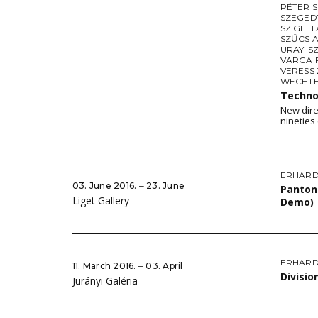
PÉTER 
SZEGED
SZIGETI
SZŰCS A
URAY-S
VARGA 
VERESS
WECHTE
Techno
New dire
nineties
ERHARD
03. June 2016. ‒ 23. June
Pantone
Liget Gallery
Demo)
ERHARD
11. March 2016. ‒ 03. April
Divisio
Jurányi Galéria