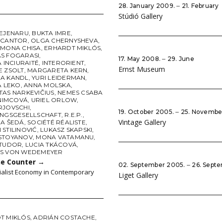
28. January 2009. ‒ 21. February
Stúdió Gallery
BEJENARU
,
BUKTA IMRE
,
 CANTOR
,
OLGA CHERNYSHEVA
,
 MONA CHISA
,
ERHARDT MIKLÓS
,
S FOGARASI
,
17. May 2008. ‒ 29. June
A INCIURAITÉ
,
INTERORIENT
,
Ernst Museum
E ZSOLT
,
MARGARETA KERN
,
A KANDL
,
YURI LEIDERMAN
,
A LEKO
,
ANNA MOLSKA
,
TAS NARKEVIČIUS
,
NEMES CSABA
 NIMCOVÁ
,
URIEL ORLOW
,
RJOVSCHI
,
19. October 2005. ‒ 25. Novembe
UNGSGESELLSCHAFT
,
R.E.P.
,
Vintage Gallery
NA ŠEDÁ
,
SOCIÉTÉ RÉALISTE
,
STILINOVIĆ
,
LUKASZ SKAPSKI
,
STOYANOV
,
MONA VATAMANU
,
 TUDOR
,
LUCIA TKÁCOVÁ
,
S VON WEDEMEYER
he Counter
→
02. September 2005. ‒ 26. Sept
ialist Economy in Contemporary
Liget Gallery
T MIKLÓS
,
ADRIÁN COSTACHE
,