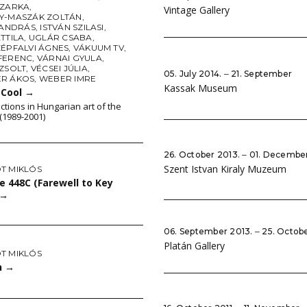
SZARKA
,
Vintage Gallery
Y-MASZÁK ZOLTÁN
,
 ANDRÁS
,
ISTVÁN SZILASI
,
TTILA
,
UGLÁR CSABA
,
ZÉPFALVI ÁGNES
,
VÁKUUM TV
,
FERENC
,
VÁRNAI GYULA
,
 ZSOLT
,
VÉCSEI JÚLIA
,
05. July 2014. ‒ 21. September
R ÁKOS
,
WEBER IMRE
Kassak Museum
Cool
→
ctions in Hungarian art of the
 (1989-2001)
26. October 2013. ‒ 01. Decembe
Szent Istvan Kiraly Muzeum
T MIKLÓS
 448C (Farewell to Key
→
06. September 2013. ‒ 25. Octob
Platán Gallery
T MIKLÓS
n
→