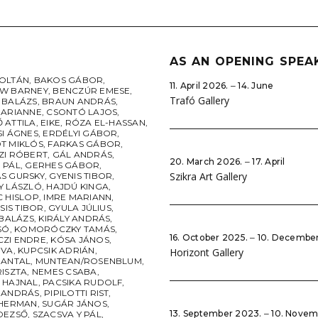
AS AN OPENING SPEA
OLTÁN
,
BAKOS GÁBOR
,
11. April 2026. ‒ 14. June
W BARNEY
,
BENCZÚR EMESE
,
Trafó Gallery
 BALÁZS
,
BRAUN ANDRÁS
,
MARIANNE
,
CSONTÓ LAJOS
,
 ATTILA
,
EIKE
,
RÓZA EL-HASSAN
,
SI ÁGNES
,
ERDÉLYI GÁBOR
,
T MIKLÓS
,
FARKAS GÁBOR
,
ZI RÓBERT
,
GÁL ANDRÁS
,
20. March 2026. ‒ 17. April
 PÁL
,
GERHES GÁBOR
,
Szikra Art Gallery
S GURSKY
,
GYENIS TIBOR
,
Y LÁSZLÓ
,
HAJDÚ KINGA
,
C HISLOP
,
IMRE MARIANN
,
CSIS TIBOR
,
GYULA JÚLIUS
,
 BALÁZS
,
KIRÁLY ANDRÁS
,
SÓ
,
KOMORÓCZKY TAMÁS
,
16. October 2025. ‒ 10. Decembe
ZI ENDRE
,
KÓSA JÁNOS
,
ÉVA
,
KUPCSIK ADRIÁN
,
Horizont Gallery
 ANTAL
,
MUNTEAN/ROSENBLUM
,
RISZTA
,
NEMES CSABA
,
 HAJNAL
,
PACSIKA RUDOLF
,
 ANDRÁS
,
PIPILOTTI RIST
,
SHERMAN
,
SUGÁR JÁNOS
,
13. September 2023. ‒ 10. Nove
DEZSŐ
,
SZACSVA Y PÁL
,