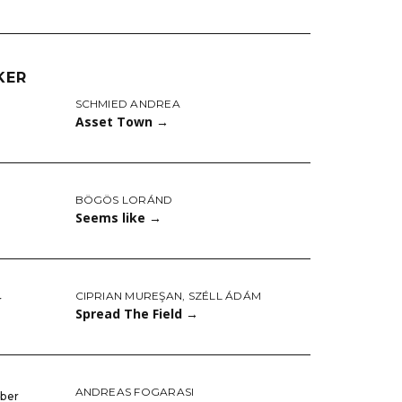
KER
SCHMIED ANDREA
Asset Town
→
BÖGÖS LORÁND
Seems like
→
CIPRIAN MUREŞAN
,
SZÉLL ÁDÁM
r
Spread The Field
→
ANDREAS FOGARASI
mber