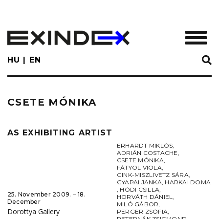
Skip
to
main
TOGGL
content
HU
EN
CSETE MÓNIKA
AS EXHIBITING ARTIST
ERHARDT MIKLÓS
,
ADRIÁN COSTACHE
,
CSETE MÓNIKA
,
FÁTYOL VIOLA
,
GINK-MISZLIVETZ SÁRA
,
GYAPAI JANKA
,
HARKAI DOMA
,
HÓDI CSILLA
,
25. November 2009. ‒ 18.
HORVÁTH DÁNIEL
,
December
MILÓ GÁBOR
,
Dorottya Gallery
PERGER ZSÓFIA
,
PETERNÁK ZSIGMOND
,