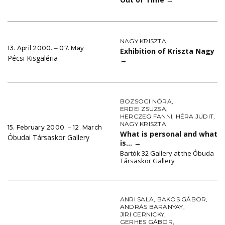
NAGY KRISZTA
13. April 2000. ‒ 07. May
Exhibition of Kriszta Nagy
Pécsi Kisgaléria
→
BOZSOGI NÓRA
,
ERDEI ZSUZSA
,
HERCZEG FANNI
,
HÉRA JUDIT
,
NAGY KRISZTA
15. February 2000. ‒ 12. March
What is personal and what
Óbudai Társaskör Gallery
is…
→
Bartók 32 Gallery at the Óbuda
Társaskör Gallery
ANRI SALA
,
BAKOS GÁBOR
,
ANDRÁS BARANYAY
,
JIRI CERNICKY
,
GERHES GÁBOR
,