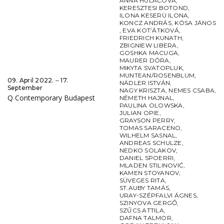
ANNA HULAČOVÁ
,
KERESZTESI BOTOND
,
ILONA KESERÜ ILONA
,
KONCZ ANDRÁS
,
KÓSA JÁNOS
,
EVA KOT’ÁTKOVÁ
,
FRIEDRICH KUNATH
,
ZBIGNIEW LIBERA
,
GOSHKA MACUGA
,
MAURER DÓRA
,
MIKYTA SVATOPLUK
,
MUNTEAN/ROSENBLUM
,
09. April 2022. ‒ 17.
NÁDLER ISTVÁN
,
September
NAGY KRISZTA
,
NEMES CSABA
,
Q Contemporary Budapest
NÉMETH HAJNAL
,
PAULINA OLOWSKA
,
JULIAN OPIE
,
GRAYSON PERRY
,
TOMAS SARACENO
,
WILHELM SASNAL
,
ANDREAS SCHULZE
,
NEDKO SOLAKOV
,
DANIEL SPOERRI
,
MLADEN STILINOVIĆ
,
KAMEN STOYANOV
,
SÜVEGES RITA
,
ST.AUBY TAMÁS
,
URAY-SZÉPFALVI ÁGNES
,
SZINYOVA GERGŐ
,
SZŰCS ATTILA
,
DAFNA TALMOR
,