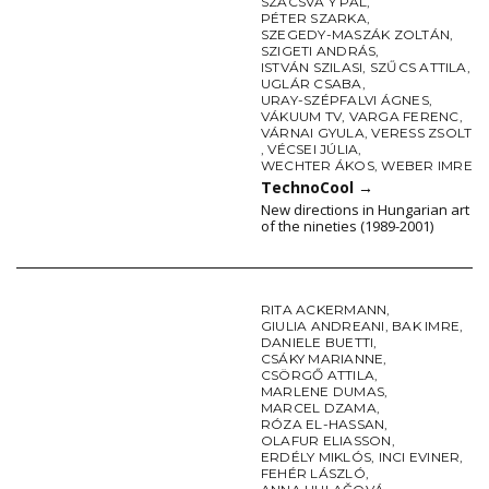
SZACSVA Y PÁL
,
PÉTER SZARKA
,
SZEGEDY-MASZÁK ZOLTÁN
,
SZIGETI ANDRÁS
,
ISTVÁN SZILASI
,
SZŰCS ATTILA
,
UGLÁR CSABA
,
URAY-SZÉPFALVI ÁGNES
,
VÁKUUM TV
,
VARGA FERENC
,
VÁRNAI GYULA
,
VERESS ZSOLT
,
VÉCSEI JÚLIA
,
WECHTER ÁKOS
,
WEBER IMRE
TechnoCool
→
New directions in Hungarian art
of the nineties (1989-2001)
RITA ACKERMANN
,
GIULIA ANDREANI
,
BAK IMRE
,
DANIELE BUETTI
,
CSÁKY MARIANNE
,
CSÖRGŐ ATTILA
,
MARLENE DUMAS
,
MARCEL DZAMA
,
RÓZA EL-HASSAN
,
OLAFUR ELIASSON
,
ERDÉLY MIKLÓS
,
INCI EVINER
,
FEHÉR LÁSZLÓ
,