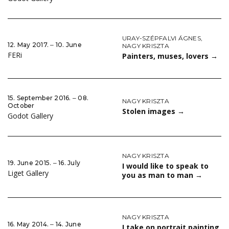
URAY-SZÉPFALVI ÁGNES
,
12. May 2017. ‒ 10. June
NAGY KRISZTA
FERi
Painters, muses, lovers
→
15. September 2016. ‒ 08.
NAGY KRISZTA
October
Stolen images
→
Godot Gallery
NAGY KRISZTA
19. June 2015. ‒ 16. July
I would like to speak to
Liget Gallery
you as man to man
→
NAGY KRISZTA
16. May 2014. ‒ 14. June
I take on portrait painting