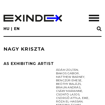
Skip
to
main
TOGGL
content
HU
EN
NAGY KRISZTA
AS EXHIBITING ARTIST
ÁDÁM ZOLTÁN
,
BAKOS GÁBOR
,
MATTHEW BARNEY
,
BENCZÚR EMESE
,
BEÖTHY BALÁZS
,
BRAUN ANDRÁS
,
CSÁKY MARIANNE
,
CSONTÓ LAJOS
,
CSÖRGŐ ATTILA
,
EIKE
,
RÓZA EL-HASSAN
,
EPERJESI ÁGNES
,