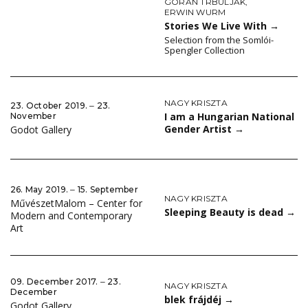
GORAN TRBULJAK
,
ERWIN WURM
Stories We Live With
→
Selection from the Somlói-
Spengler Collection
NAGY KRISZTA
23. October 2019. ‒ 23.
I am a Hungarian National
November
Gender Artist
→
Godot Gallery
26. May 2019. ‒ 15. September
NAGY KRISZTA
MűvészetMalom – Center for
Sleeping Beauty is dead
→
Modern and Contemporary
Art
09. December 2017. ‒ 23.
NAGY KRISZTA
December
blek frájdéj
→
Godot Gallery