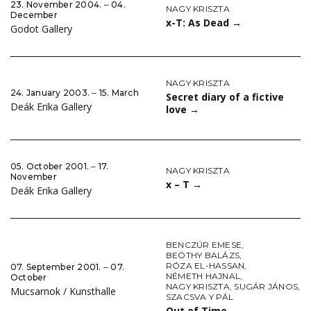
23. November 2004. ‒ 04.
NAGY KRISZTA
December
x-T: As Dead
→
Godot Gallery
NAGY KRISZTA
24. January 2003. ‒ 15. March
Secret diary of a fictive
Deák Erika Gallery
love
→
05. October 2001. ‒ 17.
NAGY KRISZTA
November
x – T
→
Deák Erika Gallery
BENCZÚR EMESE
,
BEÖTHY BALÁZS
,
RÓZA EL-HASSAN
,
07. September 2001. ‒ 07.
NÉMETH HAJNAL
,
October
NAGY KRISZTA
,
SUGÁR JÁNOS
,
Mucsarnok / Kunsthalle
SZACSVA Y PÁL
Out of Time
→