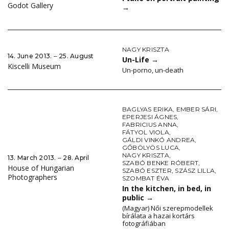
Godot Gallery
→
NAGY KRISZTA
14. June 2013. ‒ 25. August
Un-Life
→
Kiscelli Museum
Un-porno, un-death
BAGLYAS ERIKA
,
EMBER SÁRI
,
EPERJESI ÁGNES
,
FABRICIUS ANNA
,
FÁTYOL VIOLA
,
GÁLDI VINKÓ ANDREA
,
GŐBÖLYÖS LUCA
,
NAGY KRISZTA
,
13. March 2013. ‒ 28. April
SZABÓ BENKE RÓBERT
,
House of Hungarian
SZABÓ ESZTER
,
SZÁSZ LILLA
,
Photographers
SZOMBAT ÉVA
In the kitchen, in bed, in
public
→
(Magyar) Női szerepmodellek
bírálata a hazai kortárs
fotográfiában