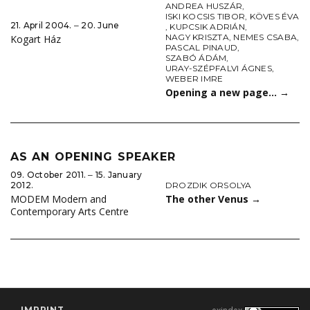
ANDREA HUSZÁR
,
ISKI KOCSIS TIBOR
,
KÖVES ÉVA
21. April 2004. ‒ 20. June
,
KUPCSIK ADRIÁN
,
NAGY KRISZTA
,
NEMES CSABA
,
Kogart Ház
PASCAL PINAUD
,
SZABÓ ÁDÁM
,
URAY-SZÉPFALVI ÁGNES
,
WEBER IMRE
Opening a new page…
→
AS AN OPENING SPEAKER
09. October 2011. ‒ 15. January
DROZDIK ORSOLYA
2012.
The other Venus
→
MODEM Modern and
Contemporary Arts Centre
IMPRINT