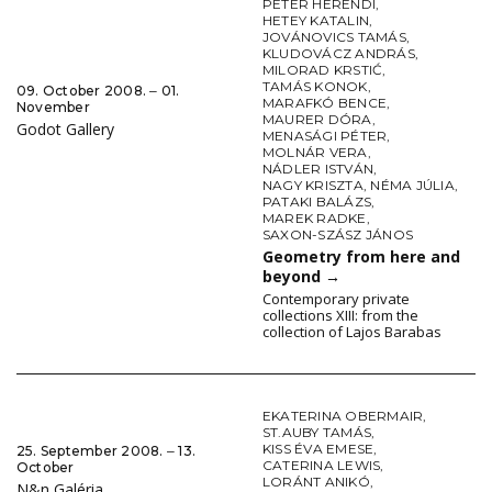
PÉTER HERENDI
,
HETEY KATALIN
,
JOVÁNOVICS TAMÁS
,
KLUDOVÁCZ ANDRÁS
,
MILORAD KRSTIĆ
,
TAMÁS KONOK
,
09. October 2008. ‒ 01.
MARAFKÓ BENCE
,
November
MAURER DÓRA
,
Godot Gallery
MENASÁGI PÉTER
,
MOLNÁR VERA
,
NÁDLER ISTVÁN
,
NAGY KRISZTA
,
NÉMA JÚLIA
,
PATAKI BALÁZS
,
MAREK RADKE
,
SAXON-SZÁSZ JÁNOS
Geometry from here and
beyond
→
Contemporary private
collections XIII: from the
collection of Lajos Barabas
EKATERINA OBERMAIR
,
ST.AUBY TAMÁS
,
KISS ÉVA EMESE
,
25. September 2008. ‒ 13.
CATERINA LEWIS
,
October
LORÁNT ANIKÓ
,
N&n Galéria