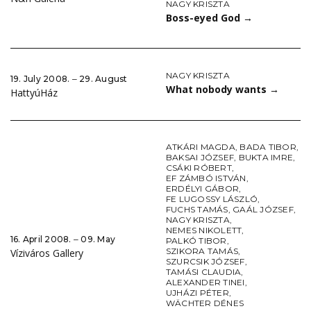
NAGY KRISZTA
Boss-eyed God
→
NAGY KRISZTA
19. July 2008. ‒ 29. August
What nobody wants
→
HattyúHáz
ATKÁRI MAGDA
,
BADA TIBOR
,
BAKSAI JÓZSEF
,
BUKTA IMRE
,
CSÁKI RÓBERT
,
EF ZÁMBÓ ISTVÁN
,
ERDÉLYI GÁBOR
,
FE LUGOSSY LÁSZLÓ
,
FUCHS TAMÁS
,
GAÁL JÓZSEF
,
NAGY KRISZTA
,
NEMES NIKOLETT
,
16. April 2008. ‒ 09. May
PALKÓ TIBOR
,
SZIKORA TAMÁS
,
Víziváros Gallery
SZURCSIK JÓZSEF
,
TAMÁSI CLAUDIA
,
ALEXANDER TINEI
,
UJHÁZI PÉTER
,
WÄCHTER DÉNES