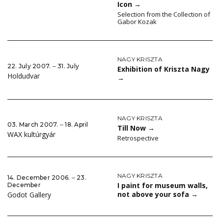
Icon
→
Selection from the Collection of
Gabor Kozak
NAGY KRISZTA
22. July 2007. ‒ 31. July
Exhibition of Kriszta Nagy
Holdudvar
→
NAGY KRISZTA
03. March 2007. ‒ 18. April
Till Now
→
WAX kultúrgyár
Retrospective
NAGY KRISZTA
14. December 2006. ‒ 23.
I paint for museum walls,
December
not above your sofa
→
Godot Gallery