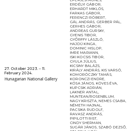
ERDÉLYI GÁBOR
,
ERHARDT MIKLÓS
,
FARKAS GÁBOR
,
FERENCZI RÓBERT
,
GÁL ANDRÁS
,
GERBER PÁL
,
GERHES GÁBOR
,
ANDREAS GURSKY
,
GYENIS TIBOR
,
GYŐRFFY LÁSZLÓ
,
HAJDÚ KINGA
,
DOMINIC HISLOP
,
IMRE MARIANN
,
ISKI KOCSIS TIBOR
,
GYULA JÚLIUS
,
KICSINY BALÁZS
,
27. October 2023. ‒ 11.
KIRÁLY ANDRÁS
,
KIS VARSÓ
,
February 2024.
KOMORÓCZKY TAMÁS
,
Hunagarian National Gallery
KORONCZI ENDRE
,
KÓSA JÁNOS
,
KÖVES ÉVA
,
KUPCSIK ADRIÁN
,
LAKNER ANTAL
,
MUNTEAN/ROSENBLUM
,
NAGY KRISZTA
,
NEMES CSABA
,
NÉMETH HAJNAL
,
PACSIKA RUDOLF
,
RAVASZ ANDRÁS
,
PIPILOTTI RIST
,
CINDY SHERMAN
,
SUGÁR JÁNOS
,
SZABÓ DEZSŐ
,