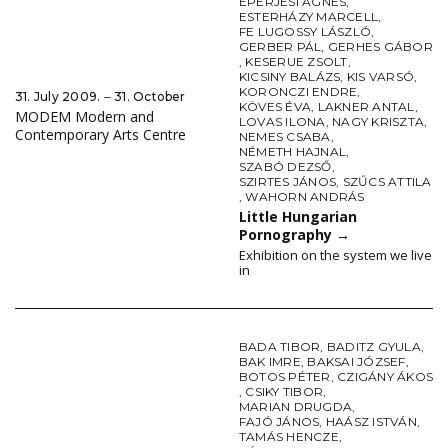
EPERJESI ÁGNES
,
ESTERHÁZY MARCELL
,
FE LUGOSSY LÁSZLÓ
,
GERBER PÁL
,
GERHES GÁBOR
,
KESERUE ZSOLT
,
KICSINY BALÁZS
,
KIS VARSÓ
,
KORONCZI ENDRE
,
31. July 2009. ‒ 31. October
KÖVES ÉVA
,
LAKNER ANTAL
,
MODEM Modern and
LOVAS ILONA
,
NAGY KRISZTA
,
Contemporary Arts Centre
NEMES CSABA
,
NÉMETH HAJNAL
,
SZABÓ DEZSŐ
,
SZIRTES JÁNOS
,
SZŰCS ATTILA
,
WAHORN ANDRÁS
Little Hungarian
Pornography
→
Exhibition on the system we live
in
BADA TIBOR
,
BADITZ GYULA
,
BAK IMRE
,
BAKSAI JÓZSEF
,
BOTOS PÉTER
,
CZIGÁNY ÁKOS
,
CSIKY TIBOR
,
MARIAN DRUGDA
,
FAJÓ JÁNOS
,
HAÁSZ ISTVÁN
,
TAMÁS HENCZE
,