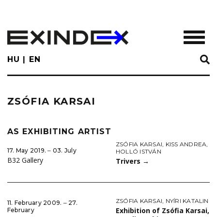
Skip
to
main
TOGGL
content
HU
EN
ZSÓFIA KARSAI
AS EXHIBITING ARTIST
ZSÓFIA KARSAI
,
KISS ANDREA
,
17. May 2019. ‒ 03. July
HOLLÓ ISTVÁN
B32 Gallery
Trivers
→
ZSÓFIA KARSAI
,
NYÍRI KATALIN
11. February 2009. ‒ 27.
Exhibition of Zsófia Karsai,
February