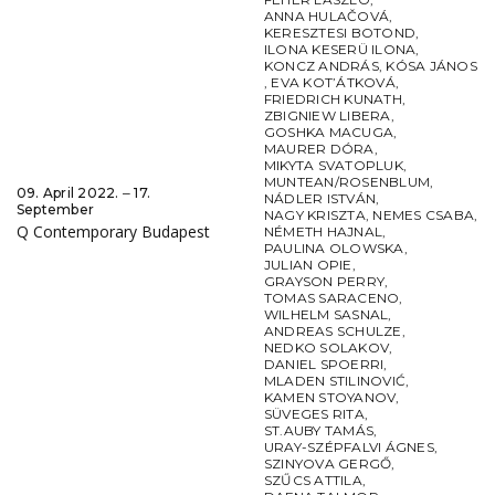
ANNA HULAČOVÁ
,
KERESZTESI BOTOND
,
ILONA KESERÜ ILONA
,
KONCZ ANDRÁS
,
KÓSA JÁNOS
,
EVA KOT’ÁTKOVÁ
,
FRIEDRICH KUNATH
,
ZBIGNIEW LIBERA
,
GOSHKA MACUGA
,
MAURER DÓRA
,
MIKYTA SVATOPLUK
,
MUNTEAN/ROSENBLUM
,
09. April 2022. ‒ 17.
NÁDLER ISTVÁN
,
September
NAGY KRISZTA
,
NEMES CSABA
,
Q Contemporary Budapest
NÉMETH HAJNAL
,
PAULINA OLOWSKA
,
JULIAN OPIE
,
GRAYSON PERRY
,
TOMAS SARACENO
,
WILHELM SASNAL
,
ANDREAS SCHULZE
,
NEDKO SOLAKOV
,
DANIEL SPOERRI
,
MLADEN STILINOVIĆ
,
KAMEN STOYANOV
,
SÜVEGES RITA
,
ST.AUBY TAMÁS
,
URAY-SZÉPFALVI ÁGNES
,
SZINYOVA GERGŐ
,
SZŰCS ATTILA
,