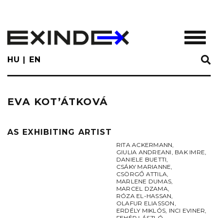
Skip
to
main
TOGGL
content
HU
EN
EVA KOT’ÁTKOVÁ
AS EXHIBITING ARTIST
RITA ACKERMANN
,
GIULIA ANDREANI
,
BAK IMRE
,
DANIELE BUETTI
,
CSÁKY MARIANNE
,
CSÖRGŐ ATTILA
,
MARLENE DUMAS
,
MARCEL DZAMA
,
RÓZA EL-HASSAN
,
OLAFUR ELIASSON
,
ERDÉLY MIKLÓS
,
INCI EVINER
,
FEHÉR LÁSZLÓ
,