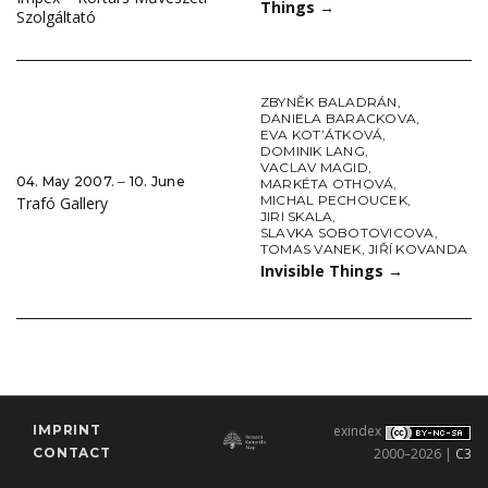
Things
→
Szolgáltató
ZBYNĚK BALADRÁN
,
DANIELA BARACKOVA
,
EVA KOT’ÁTKOVÁ
,
DOMINIK LANG
,
VACLAV MAGID
,
04. May 2007. ‒ 10. June
MARKÉTA OTHOVÁ
,
MICHAL PECHOUCEK
,
Trafó Gallery
JIRI SKALA
,
SLAVKA SOBOTOVICOVA
,
TOMAS VANEK
,
JIŘÍ KOVANDA
Invisible Things
→
IMPRINT
exindex
CONTACT
2000–2026 |
C3