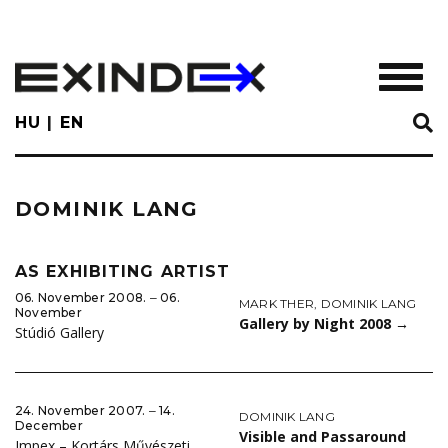
Skip
to
main
TOGGL
content
HU
EN
DOMINIK LANG
AS EXHIBITING ARTIST
06. November 2008. ‒ 06.
MARK THER
,
DOMINIK LANG
November
Gallery by Night 2008
→
Stúdió Gallery
24. November 2007. ‒ 14.
DOMINIK LANG
December
Visible and Passaround
Impex – Kortárs Művészeti