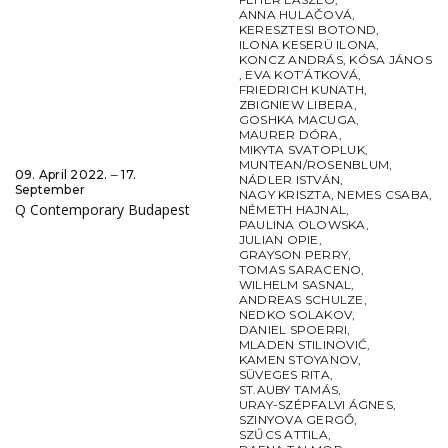
ANNA HULAČOVÁ
,
KERESZTESI BOTOND
,
ILONA KESERÜ ILONA
,
KONCZ ANDRÁS
,
KÓSA JÁNOS
,
EVA KOT’ÁTKOVÁ
,
FRIEDRICH KUNATH
,
ZBIGNIEW LIBERA
,
GOSHKA MACUGA
,
MAURER DÓRA
,
MIKYTA SVATOPLUK
,
MUNTEAN/ROSENBLUM
,
09. April 2022. ‒ 17.
NÁDLER ISTVÁN
,
September
NAGY KRISZTA
,
NEMES CSABA
,
Q Contemporary Budapest
NÉMETH HAJNAL
,
PAULINA OLOWSKA
,
JULIAN OPIE
,
GRAYSON PERRY
,
TOMAS SARACENO
,
WILHELM SASNAL
,
ANDREAS SCHULZE
,
NEDKO SOLAKOV
,
DANIEL SPOERRI
,
MLADEN STILINOVIĆ
,
KAMEN STOYANOV
,
SÜVEGES RITA
,
ST.AUBY TAMÁS
,
URAY-SZÉPFALVI ÁGNES
,
SZINYOVA GERGŐ
,
SZŰCS ATTILA
,