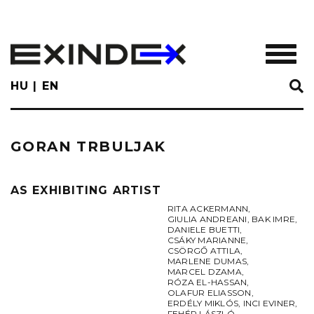
Skip
to
main
TOGGL
content
HU
EN
GORAN TRBULJAK
AS EXHIBITING ARTIST
RITA ACKERMANN
,
GIULIA ANDREANI
,
BAK IMRE
,
DANIELE BUETTI
,
CSÁKY MARIANNE
,
CSÖRGŐ ATTILA
,
MARLENE DUMAS
,
MARCEL DZAMA
,
RÓZA EL-HASSAN
,
OLAFUR ELIASSON
,
ERDÉLY MIKLÓS
,
INCI EVINER
,
FEHÉR LÁSZLÓ
,