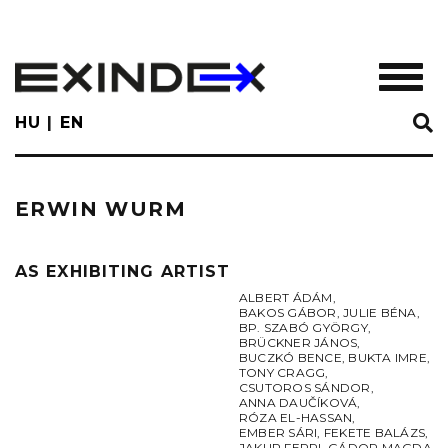
Skip
to
main
TOGGL
content
HU
EN
ERWIN WURM
AS EXHIBITING ARTIST
ALBERT ÁDÁM
,
BAKOS GÁBOR
,
JULIE BÉNA
,
BP. SZABÓ GYÖRGY
,
BRÜCKNER JÁNOS
,
BUCZKÓ BENCE
,
BUKTA IMRE
,
TONY CRAGG
,
CSUTOROS SÁNDOR
,
ANNA DAUČÍKOVÁ
,
RÓZA EL-HASSAN
,
EMBER SÁRI
,
FEKETE BALÁZS
,
JAKUP FERRI
,
GÁDOR MAGDA