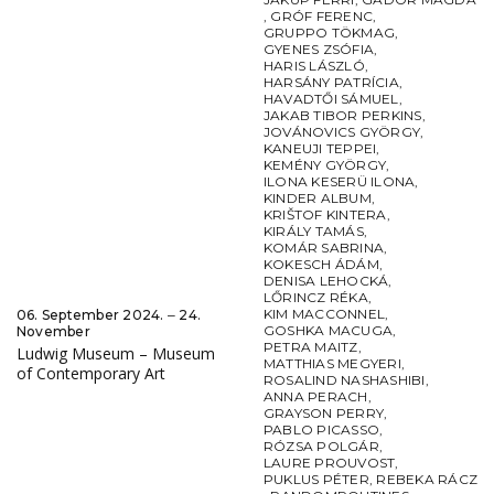
,
GRÓF FERENC
,
GRUPPO TÖKMAG
,
GYENES ZSÓFIA
,
HARIS LÁSZLÓ
,
HARSÁNY PATRÍCIA
,
HAVADTŐI SÁMUEL
,
JAKAB TIBOR PERKINS
,
JOVÁNOVICS GYÖRGY
,
KANEUJI TEPPEI
,
KEMÉNY GYÖRGY
,
ILONA KESERÜ ILONA
,
KINDER ALBUM
,
KRIŠTOF KINTERA
,
KIRÁLY TAMÁS
,
KOMÁR SABRINA
,
KOKESCH ÁDÁM
,
DENISA LEHOCKÁ
,
LŐRINCZ RÉKA
,
KIM MACCONNEL
,
06. September 2024. ‒ 24.
GOSHKA MACUGA
,
November
PETRA MAITZ
,
Ludwig Museum – Museum
MATTHIAS MEGYERI
,
of Contemporary Art
ROSALIND NASHASHIBI
,
ANNA PERACH
,
GRAYSON PERRY
,
PABLO PICASSO
,
RÓZSA POLGÁR
,
LAURE PROUVOST
,
PUKLUS PÉTER
,
REBEKA RÁCZ