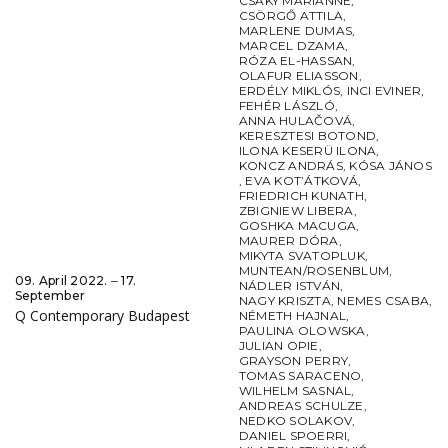
CSÁKY MARIANNE
,
CSÖRGŐ ATTILA
,
MARLENE DUMAS
,
MARCEL DZAMA
,
RÓZA EL-HASSAN
,
OLAFUR ELIASSON
,
ERDÉLY MIKLÓS
,
INCI EVINER
,
FEHÉR LÁSZLÓ
,
ANNA HULAČOVÁ
,
KERESZTESI BOTOND
,
ILONA KESERÜ ILONA
,
KONCZ ANDRÁS
,
KÓSA JÁNOS
,
EVA KOT’ÁTKOVÁ
,
FRIEDRICH KUNATH
,
ZBIGNIEW LIBERA
,
GOSHKA MACUGA
,
MAURER DÓRA
,
MIKYTA SVATOPLUK
,
MUNTEAN/ROSENBLUM
,
09. April 2022. ‒ 17.
NÁDLER ISTVÁN
,
September
NAGY KRISZTA
,
NEMES CSABA
,
Q Contemporary Budapest
NÉMETH HAJNAL
,
PAULINA OLOWSKA
,
JULIAN OPIE
,
GRAYSON PERRY
,
TOMAS SARACENO
,
WILHELM SASNAL
,
ANDREAS SCHULZE
,
NEDKO SOLAKOV
,
DANIEL SPOERRI
,