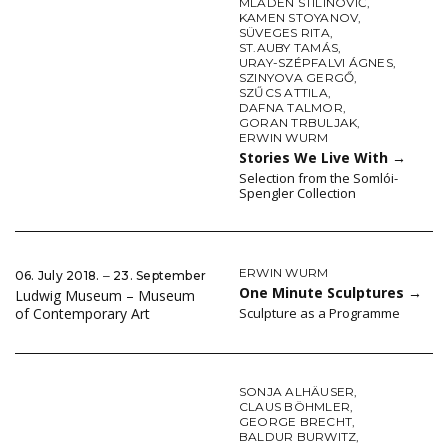
MLADEN STILINOVIĆ
,
KAMEN STOYANOV
,
SÜVEGES RITA
,
ST.AUBY TAMÁS
,
URAY-SZÉPFALVI ÁGNES
,
SZINYOVA GERGŐ
,
SZŰCS ATTILA
,
DAFNA TALMOR
,
GORAN TRBULJAK
,
ERWIN WURM
Stories We Live With
→
Selection from the Somlói-
Spengler Collection
ERWIN WURM
06. July 2018. ‒ 23. September
One Minute Sculptures
→
Ludwig Museum – Museum
Sculpture as a Programme
of Contemporary Art
SONJA ALHÄUSER
,
CLAUS BÖHMLER
,
GEORGE BRECHT
,
BALDUR BURWITZ
,