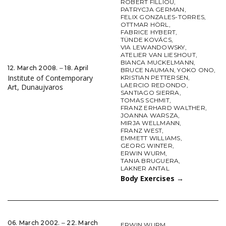
ROBERT FILLIOU
,
PATRYCJA GERMAN
,
FELIX GONZALES-TORRES
,
OTTMAR HÖRL
,
FABRICE HYBERT
,
TÜNDE KOVÁCS
,
VIA LEWANDOWSKY
,
ATELIER VAN LIESHOUT
,
BIANCA MUCKELMANN
,
12. March 2008. ‒ 18. April
BRUCE NAUMAN
,
YOKO ONO
,
Institute of Contemporary
KRISTIAN PETTERSEN
,
LAERCIO REDONDO
,
Art, Dunaujvaros
SANTIAGO SIERRA
,
TOMAS SCHMIT
,
FRANZ ERHARD WALTHER
,
JOANNA WARSZA
,
MIRJA WELLMANN
,
FRANZ WEST
,
EMMETT WILLIAMS
,
GEORG WINTER
,
ERWIN WURM
,
TANIA BRUGUERA
,
LAKNER ANTAL
Body Exercises
→
06. March 2002. ‒ 22. March
ERWIN WURM