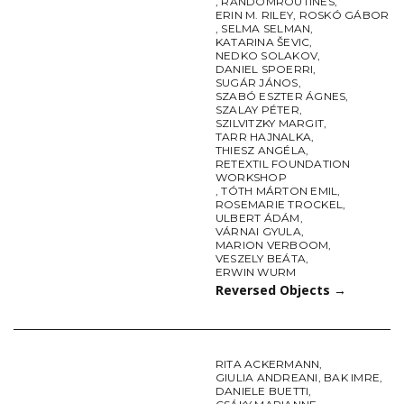
,
RANDOMROUTINES
,
ERIN M. RILEY
,
ROSKÓ GÁBOR
,
SELMA SELMAN
,
KATARINA ŠEVIC
,
NEDKO SOLAKOV
,
DANIEL SPOERRI
,
SUGÁR JÁNOS
,
SZABÓ ESZTER ÁGNES
,
SZALAY PÉTER
,
SZILVITZKY MARGIT
,
TARR HAJNALKA
,
THIESZ ANGÉLA
,
RETEXTIL FOUNDATION
WORKSHOP
,
TÓTH MÁRTON EMIL
,
ROSEMARIE TROCKEL
,
ULBERT ÁDÁM
,
VÁRNAI GYULA
,
MARION VERBOOM
,
VESZELY BEÁTA
,
ERWIN WURM
Reversed Objects
→
RITA ACKERMANN
,
GIULIA ANDREANI
,
BAK IMRE
,
DANIELE BUETTI
,