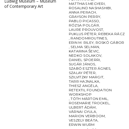
Ludwig Museum – Museum
MATTHIAS MEGYERI
,
of Contemporary Art
ROSALIND NASHASHIBI
,
ANNA PERACH
,
GRAYSON PERRY
,
PABLO PICASSO
,
RÓZSA POLGÁR
,
LAURE PROUVOST
,
PUKLUS PÉTER
,
REBEKA RÁCZ
,
RANDOMROUTINES
,
ERIN M. RILEY
,
ROSKÓ GÁBOR
,
SELMA SELMAN
,
KATARINA ŠEVIC
,
NEDKO SOLAKOV
,
DANIEL SPOERRI
,
SUGÁR JÁNOS
,
SZABÓ ESZTER ÁGNES
,
SZALAY PÉTER
,
SZILVITZKY MARGIT
,
TARR HAJNALKA
,
THIESZ ANGÉLA
,
RETEXTIL FOUNDATION
WORKSHOP
,
TÓTH MÁRTON EMIL
,
ROSEMARIE TROCKEL
,
ULBERT ÁDÁM
,
VÁRNAI GYULA
,
MARION VERBOOM
,
VESZELY BEÁTA
,
ERWIN WURM