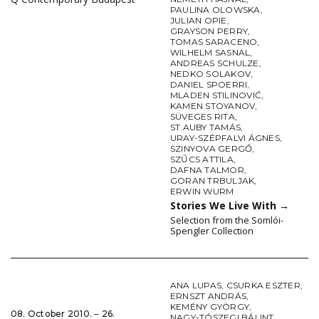
PAULINA OLOWSKA
,
JULIAN OPIE
,
GRAYSON PERRY
,
TOMAS SARACENO
,
WILHELM SASNAL
,
ANDREAS SCHULZE
,
NEDKO SOLAKOV
,
DANIEL SPOERRI
,
MLADEN STILINOVIĆ
,
KAMEN STOYANOV
,
SÜVEGES RITA
,
ST.AUBY TAMÁS
,
URAY-SZÉPFALVI ÁGNES
,
SZINYOVA GERGŐ
,
SZŰCS ATTILA
,
DAFNA TALMOR
,
GORAN TRBULJAK
,
ERWIN WURM
Stories We Live With
→
Selection from the Somlói-
Spengler Collection
ANA LUPAS
,
CSURKA ESZTER
,
ERNSZT ANDRÁS
,
KEMÉNY GYÖRGY
,
08. October 2010. ‒ 26.
NAGY-TÓSZEGI BÁLINT
,