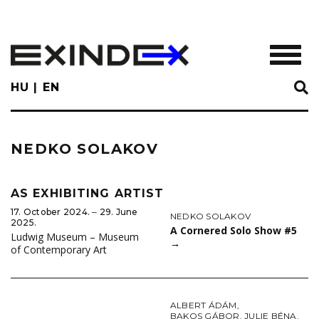
Skip
to
main
TOGGL
content
HU
EN
NEDKO SOLAKOV
AS EXHIBITING ARTIST
17. October 2024. ‒ 29. June
NEDKO SOLAKOV
2025.
A Cornered Solo Show #5
Ludwig Museum – Museum
→
of Contemporary Art
ALBERT ÁDÁM
,
BAKOS GÁBOR
,
JULIE BÉNA
,