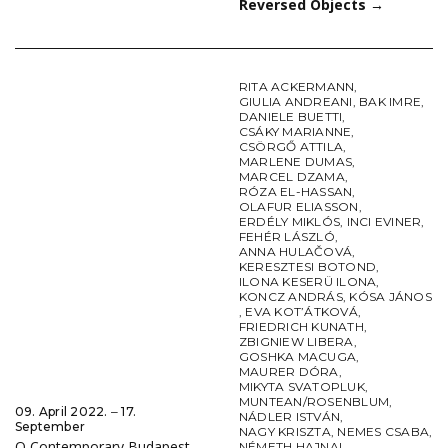
Reversed Objects
→
RITA ACKERMANN
,
GIULIA ANDREANI
,
BAK IMRE
,
DANIELE BUETTI
,
CSÁKY MARIANNE
,
CSÖRGŐ ATTILA
,
MARLENE DUMAS
,
MARCEL DZAMA
,
RÓZA EL-HASSAN
,
OLAFUR ELIASSON
,
ERDÉLY MIKLÓS
,
INCI EVINER
,
FEHÉR LÁSZLÓ
,
ANNA HULAČOVÁ
,
KERESZTESI BOTOND
,
ILONA KESERÜ ILONA
,
KONCZ ANDRÁS
,
KÓSA JÁNOS
,
EVA KOT’ÁTKOVÁ
,
FRIEDRICH KUNATH
,
ZBIGNIEW LIBERA
,
GOSHKA MACUGA
,
MAURER DÓRA
,
MIKYTA SVATOPLUK
,
MUNTEAN/ROSENBLUM
,
09. April 2022. ‒ 17.
NÁDLER ISTVÁN
,
September
NAGY KRISZTA
,
NEMES CSABA
,
Q Contemporary Budapest
NÉMETH HAJNAL
,