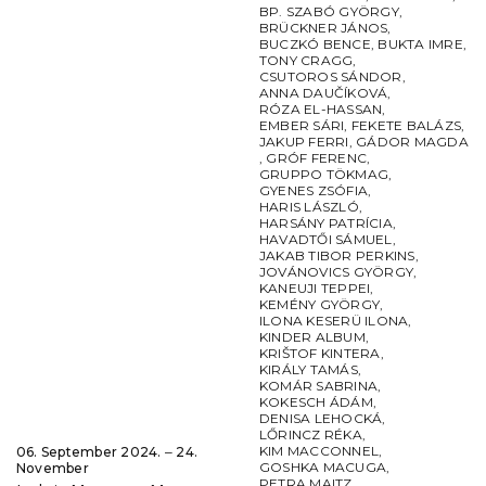
BP. SZABÓ GYÖRGY
,
BRÜCKNER JÁNOS
,
BUCZKÓ BENCE
,
BUKTA IMRE
,
TONY CRAGG
,
CSUTOROS SÁNDOR
,
ANNA DAUČÍKOVÁ
,
RÓZA EL-HASSAN
,
EMBER SÁRI
,
FEKETE BALÁZS
,
JAKUP FERRI
,
GÁDOR MAGDA
,
GRÓF FERENC
,
GRUPPO TÖKMAG
,
GYENES ZSÓFIA
,
HARIS LÁSZLÓ
,
HARSÁNY PATRÍCIA
,
HAVADTŐI SÁMUEL
,
JAKAB TIBOR PERKINS
,
JOVÁNOVICS GYÖRGY
,
KANEUJI TEPPEI
,
KEMÉNY GYÖRGY
,
ILONA KESERÜ ILONA
,
KINDER ALBUM
,
KRIŠTOF KINTERA
,
KIRÁLY TAMÁS
,
KOMÁR SABRINA
,
KOKESCH ÁDÁM
,
DENISA LEHOCKÁ
,
LŐRINCZ RÉKA
,
KIM MACCONNEL
,
06. September 2024. ‒ 24.
GOSHKA MACUGA
,
November
PETRA MAITZ
,