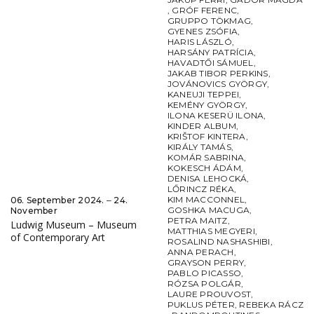
,
GRÓF FERENC
,
GRUPPO TÖKMAG
,
GYENES ZSÓFIA
,
HARIS LÁSZLÓ
,
HARSÁNY PATRÍCIA
,
HAVADTŐI SÁMUEL
,
JAKAB TIBOR PERKINS
,
JOVÁNOVICS GYÖRGY
,
KANEUJI TEPPEI
,
KEMÉNY GYÖRGY
,
ILONA KESERÜ ILONA
,
KINDER ALBUM
,
KRIŠTOF KINTERA
,
KIRÁLY TAMÁS
,
KOMÁR SABRINA
,
KOKESCH ÁDÁM
,
DENISA LEHOCKÁ
,
LŐRINCZ RÉKA
,
KIM MACCONNEL
,
06. September 2024. ‒ 24.
GOSHKA MACUGA
,
November
PETRA MAITZ
,
Ludwig Museum – Museum
MATTHIAS MEGYERI
,
of Contemporary Art
ROSALIND NASHASHIBI
,
ANNA PERACH
,
GRAYSON PERRY
,
PABLO PICASSO
,
RÓZSA POLGÁR
,
LAURE PROUVOST
,
PUKLUS PÉTER
,
REBEKA RÁCZ