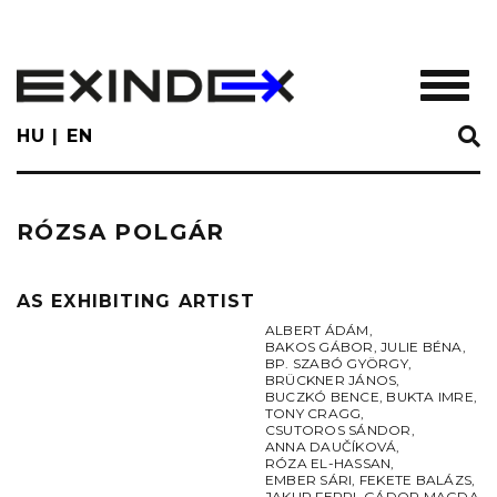
Skip
to
main
TOGGL
content
HU
EN
RÓZSA POLGÁR
AS EXHIBITING ARTIST
ALBERT ÁDÁM
,
BAKOS GÁBOR
,
JULIE BÉNA
,
BP. SZABÓ GYÖRGY
,
BRÜCKNER JÁNOS
,
BUCZKÓ BENCE
,
BUKTA IMRE
,
TONY CRAGG
,
CSUTOROS SÁNDOR
,
ANNA DAUČÍKOVÁ
,
RÓZA EL-HASSAN
,
EMBER SÁRI
,
FEKETE BALÁZS
,
JAKUP FERRI
,
GÁDOR MAGDA