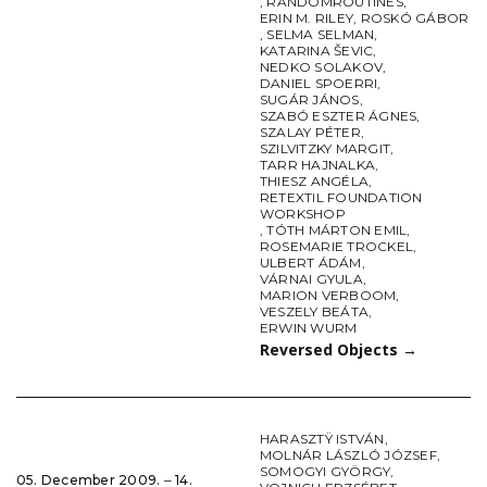
,
RANDOMROUTINES
,
ERIN M. RILEY
,
ROSKÓ GÁBOR
,
SELMA SELMAN
,
KATARINA ŠEVIC
,
NEDKO SOLAKOV
,
DANIEL SPOERRI
,
SUGÁR JÁNOS
,
SZABÓ ESZTER ÁGNES
,
SZALAY PÉTER
,
SZILVITZKY MARGIT
,
TARR HAJNALKA
,
THIESZ ANGÉLA
,
RETEXTIL FOUNDATION
WORKSHOP
,
TÓTH MÁRTON EMIL
,
ROSEMARIE TROCKEL
,
ULBERT ÁDÁM
,
VÁRNAI GYULA
,
MARION VERBOOM
,
VESZELY BEÁTA
,
ERWIN WURM
Reversed Objects
→
HARASZTŸ ISTVÁN
,
MOLNÁR LÁSZLÓ JÓZSEF
,
SOMOGYI GYÖRGY
,
05. December 2009. ‒ 14.