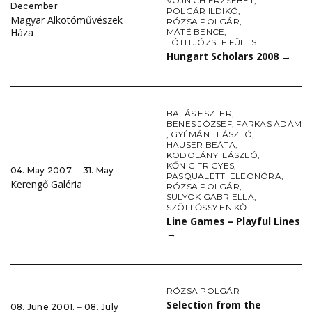
VOJNICH ERZSÉBET
,
December
POLGÁR ILDIKÓ
,
Magyar Alkotóművészek
RÓZSA POLGÁR
,
Háza
MÁTÉ BENCE
,
TÓTH JÓZSEF FÜLES
Hungart Scholars 2008
→
BALÁS ESZTER
,
BENES JÓZSEF
,
FARKAS ÁDÁM
,
GYÉMÁNT LÁSZLÓ
,
HAUSER BEÁTA
,
KODOLÁNYI LÁSZLÓ
,
KŐNIG FRIGYES
,
04. May 2007. ‒ 31. May
PASQUALETTI ELEONÓRA
,
Kerengő Galéria
RÓZSA POLGÁR
,
SULYOK GABRIELLA
,
SZÖLLŐSSY ENIKŐ
Line Games – Playful Lines
→
RÓZSA POLGÁR
Selection from the
08. June 2001. ‒ 08. July