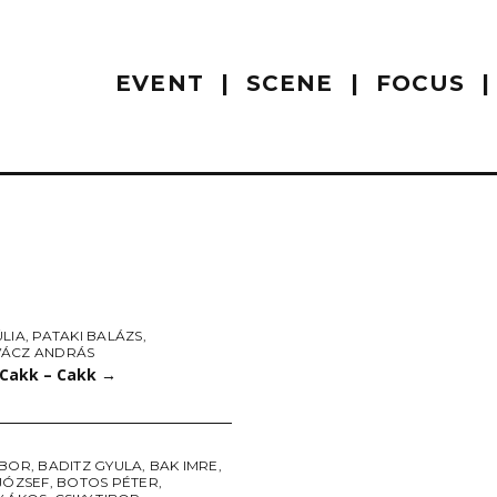
EVENT
SCENE
FOCUS
LIA
,
PATAKI BALÁZS
,
ÁCZ ANDRÁS
 Cakk – Cakk
→
IBOR
,
BADITZ GYULA
,
BAK IMRE
,
JÓZSEF
,
BOTOS PÉTER
,