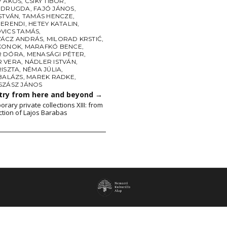
Y ÁKOS
,
CSIKY TIBOR
,
 DRUGDA
,
FAJÓ JÁNOS
,
STVÁN
,
TAMÁS HENCZE
,
HERENDI
,
HETEY KATALIN
,
VICS TAMÁS
,
ÁCZ ANDRÁS
,
MILORAD KRSTIĆ
,
KONOK
,
MARAFKÓ BENCE
,
R DÓRA
,
MENASÁGI PÉTER
,
 VERA
,
NÁDLER ISTVÁN
,
RISZTA
,
NÉMA JÚLIA
,
BALÁZS
,
MAREK RADKE
,
SZÁSZ JÁNOS
ry from here and beyond
→
rary private collections XIII: from
ection of Lajos Barabas