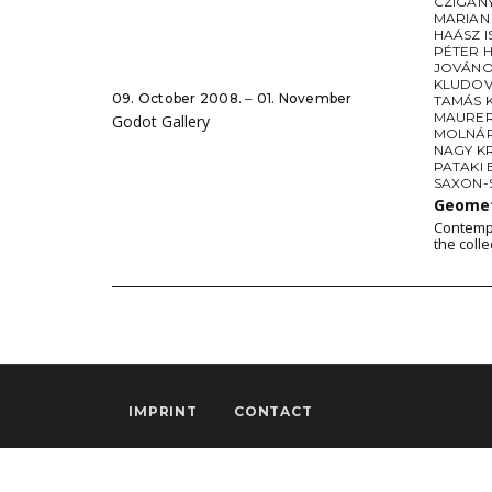
CZIGÁN
MARIAN
HAÁSZ I
PÉTER 
JOVÁNO
KLUDOV
09. October 2008. ‒ 01. November
TAMÁS 
MAURE
Godot Gallery
MOLNÁR
NAGY K
PATAKI 
SAXON-
Geomet
Contempo
the coll
IMPRINT
CONTACT