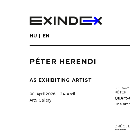
Skip
to
main
content
HU
EN
PÉTER HERENDI
AS EXHIBITING ARTIST
DETVAY
PÉTER 
08. April 2026. ‒ 24. April
QuArt-
Art9 Gallery
Fine art
DRÉGEL