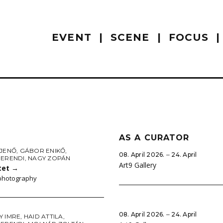
EVENT
SCENE
FOCUS
AS A CURATOR
 JENŐ
,
GÁBOR ENIKŐ
,
08. April 2026. ‒ 24. April
HERENDI
,
NAGY ZOPÁN
Art9 Gallery
tet
→
 photography
08. April 2026. ‒ 24. April
Y IMRE
,
HAID ATTILA
,