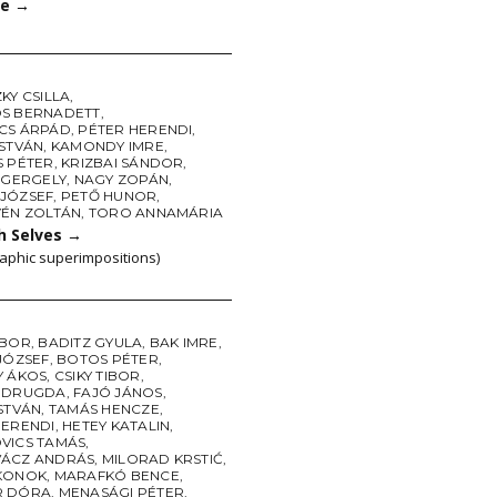
ce
→
KY CSILLA
,
S BERNADETT
,
CS ÁRPÁD
,
PÉTER HERENDI
,
ISTVÁN
,
KAMONDY IMRE
,
S PÉTER
,
KRIZBAI SÁNDOR
,
 GERGELY
,
NAGY ZOPÁN
,
JÓZSEF
,
PETŐ HUNOR
,
YÉN ZOLTÁN
,
TORO ANNAMÁRIA
 Selves
→
aphic superimpositions)
IBOR
,
BADITZ GYULA
,
BAK IMRE
,
JÓZSEF
,
BOTOS PÉTER
,
Y ÁKOS
,
CSIKY TIBOR
,
 DRUGDA
,
FAJÓ JÁNOS
,
STVÁN
,
TAMÁS HENCZE
,
HERENDI
,
HETEY KATALIN
,
VICS TAMÁS
,
ÁCZ ANDRÁS
,
MILORAD KRSTIĆ
,
KONOK
,
MARAFKÓ BENCE
,
R DÓRA
,
MENASÁGI PÉTER
,