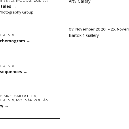
Art9 Gallery
HERENDI
,
MOLNÁR ZOLTÁN
tales
→
 Photography Group
07. November 2020. ‒ 25. Nove
Bartók 1 Gallery
HERENDI
l chemogram
→
HERENDI
l sequences
→
Y IMRE
,
HAID ATTILA
,
HERENDI
,
MOLNÁR ZOLTÁN
ory
→