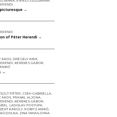
SUZSANNA
,
ENYEDI ZSUZSANNA
,
HERENDI
 picturesque
→
HERENDI
ion of Péter Herendi
→
Y ÁKOS
,
DRÉGELY IMRE
,
HERENDI
,
KEREKES GÁBOR
,
 ANIKÓ
s
→
ZSOLT PÉTER
,
CSEH GABRIELLA
,
Y ÁKOS
,
FRANKL ALJONA
,
HERENDI
,
KEREKES GÁBOR
,
ÁBEL
,
LADISLAV POSTUPA
,
SZERT KÁROLY
,
ROBITZ ANIKÓ
,
MAGDOLNA
,
ZINA MIHAILOVNA