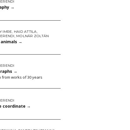
HERENDI
aphy
→
Y IMRE
,
HAID ATTILA
,
HERENDI
,
MOLNÁR ZOLTÁN
 animals
→
HERENDI
graphs
→
n from works of 30 years
HERENDI
e coordinate
→