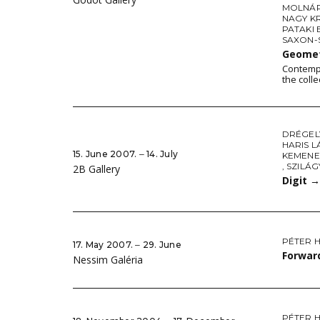
MOLNÁR
NAGY K
PATAKI 
SAXON-
Geomet
Contempo
the coll
DRÉGEL
HARIS 
15. June 2007. ‒ 14. July
KEMENE
,
SZILÁG
2B Gallery
Digit
→
PÉTER 
17. May 2007. ‒ 29. June
Forwar
Nessim Galéria
PÉTER 