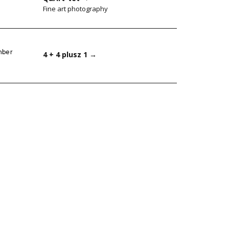
Fine art photography
mber
4 + 4 plusz 1
→