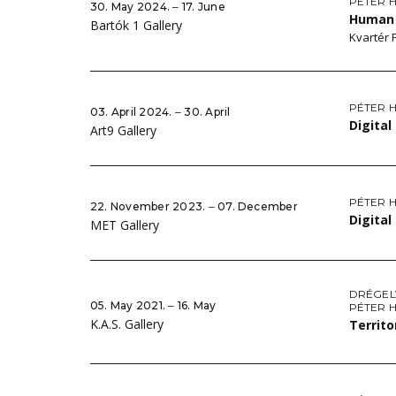
PÉTER 
30. May 2024. ‒ 17. June
Human 
Bartók 1 Gallery
Kvartér
PÉTER 
03. April 2024. ‒ 30. April
Digita
Art9 Gallery
PÉTER 
22. November 2023. ‒ 07. December
Digita
MET Gallery
DRÉGEL
05. May 2021. ‒ 16. May
PÉTER 
K.A.S. Gallery
Territ