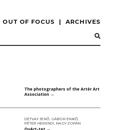
OUT OF FOCUS
ARCHIVES
The photographers of the Artér Art
Association
→
DETVAY JENŐ
,
GÁBOR ENIKŐ
,
PÉTER HERENDI
,
NAGY ZOPÁN
QuArt-tet
→