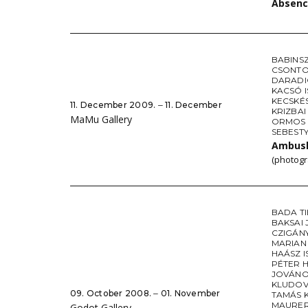
Absen
BABINSZ
CSONTO
DARADI
KACSÓ 
KECSKÉ
11. December 2009. ‒ 11. December
KRIZBAI
MaMu Gallery
ORMOS 
SEBEST
Ambush
(photogr
BADA T
BAKSAI 
CZIGÁN
MARIAN
HAÁSZ I
PÉTER 
JOVÁNO
KLUDOV
09. October 2008. ‒ 01. November
TAMÁS 
MAURE
Godot Gallery