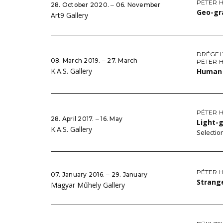
PÉTER 
28. October 2020. ‒ 06. November
Geo-gr
Art9 Gallery
DRÉGEL
08. March 2019. ‒ 27. March
PÉTER 
K.A.S. Gallery
Human
PÉTER 
28. April 2017. ‒ 16. May
Light-
K.A.S. Gallery
Selectio
PÉTER 
07. January 2016. ‒ 29. January
Strang
Magyar Műhely Gallery