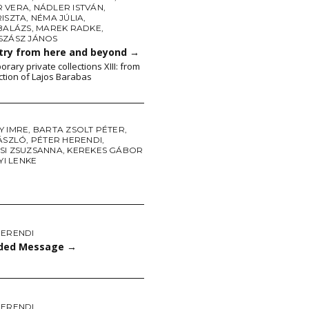
 VERA
,
NÁDLER ISTVÁN
,
RISZTA
,
NÉMA JÚLIA
,
BALÁZS
,
MAREK RADKE
,
SZÁSZ JÁNOS
ry from here and beyond
→
rary private collections XIII: from
ection of Lajos Barabas
Y IMRE
,
BARTA ZSOLT PÉTER
,
LÁSZLÓ
,
PÉTER HERENDI
,
SI ZSUZSANNA
,
KEREKES GÁBOR
YI LENKE
HERENDI
ded Message
→
HERENDI