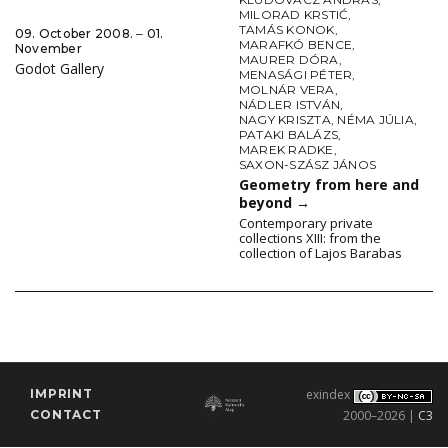
MILORAD KRSTIĆ
,
TAMÁS KONOK
,
09. October 2008. ‒ 01.
MARAFKÓ BENCE
,
November
MAURER DÓRA
,
Godot Gallery
MENASÁGI PÉTER
,
MOLNÁR VERA
,
NÁDLER ISTVÁN
,
NAGY KRISZTA
,
NÉMA JÚLIA
,
PATAKI BALÁZS
,
MAREK RADKE
,
SAXON-SZÁSZ JÁNOS
Geometry from here and
beyond
→
Contemporary private
collections XIII: from the
collection of Lajos Barabas
IMPRINT
exindex
CONTACT
2000–2026 |
C3