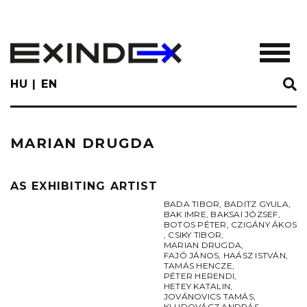
Skip
to
main
TOGGL
content
HU
EN
MARIAN DRUGDA
AS EXHIBITING ARTIST
BADA TIBOR
,
BADITZ GYULA
,
BAK IMRE
,
BAKSAI JÓZSEF
,
BOTOS PÉTER
,
CZIGÁNY ÁKOS
,
CSIKY TIBOR
,
MARIAN DRUGDA
,
FAJÓ JÁNOS
,
HAÁSZ ISTVÁN
,
TAMÁS HENCZE
,
PÉTER HERENDI
,
HETEY KATALIN
,
JOVÁNOVICS TAMÁS
,
KLUDOVÁCZ ANDRÁS
,