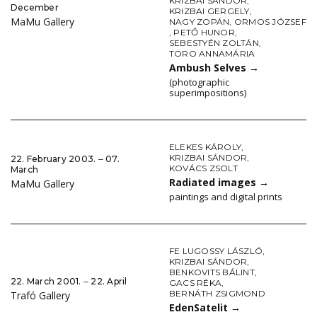
KRIZBAI SÁNDOR
,
December
KRIZBAI GERGELY
,
MaMu Gallery
NAGY ZOPÁN
,
ORMOS JÓZSEF
,
PETŐ HUNOR
,
SEBESTYÉN ZOLTÁN
,
TORO ANNAMÁRIA
Ambush Selves
→
(photographic
superimpositions)
ELEKES KÁROLY
,
KRIZBAI SÁNDOR
,
22. February 2003. ‒ 07.
KOVÁCS ZSOLT
March
Radiated images
→
MaMu Gallery
paintings and digital prints
FE LUGOSSY LÁSZLÓ
,
KRIZBAI SÁNDOR
,
BENKOVITS BÁLINT
,
22. March 2001. ‒ 22. April
GACS RÉKA
,
BERNÁTH ZSIGMOND
Trafó Gallery
EdenSatelit
→