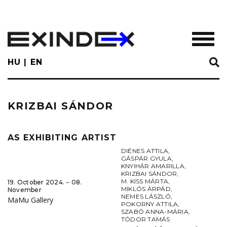
Skip
to
main
TOGGL
content
HU
EN
KRIZBAI SÁNDOR
AS EXHIBITING ARTIST
DIÉNES ATTILA
,
GÁSPÁR GYULA
,
KNYIHÁR AMARILLA
,
KRIZBAI SÁNDOR
,
M. KISS MÁRTA
,
19. October 2024. ‒ 08.
MIKLÓS ÁRPÁD
,
November
NEMES LÁSZLÓ
,
MaMu Gallery
POKORNY ATTILA
,
SZABÓ ANNA-MÁRIA
,
TÓDOR TAMÁS