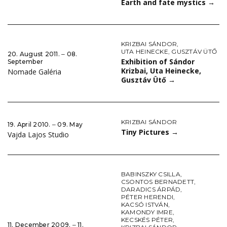
Earth and fate mystics
→
KRIZBAI SÁNDOR
,
UTA HEINECKE
,
GUSZTÁV ÜTŐ
20. August 2011. ‒ 08.
Exhibition of Sándor
September
Krizbai, Uta Heinecke,
Nomade Galéria
Gusztáv Ütő
→
KRIZBAI SÁNDOR
19. April 2010. ‒ 09. May
Tiny Pictures
→
Vajda Lajos Studio
BABINSZKY CSILLA
,
CSONTOS BERNADETT
,
DARADICS ÁRPÁD
,
PÉTER HERENDI
,
KACSÓ ISTVÁN
,
KAMONDY IMRE
,
KECSKÉS PÉTER
,
11. December 2009. ‒ 11.