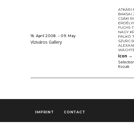
ATKÁRI
BAKSAI 
CSÁKI 
ERDÉLY
FUCHS 
NAGY K
16. April 2008. ‒ 09. May
PALKÓ 
SZURCSI
Víziváros Gallery
ALEXAND
WÄCHTE
Icon
→
Selectio
Kozak
IMPRINT
CONTACT