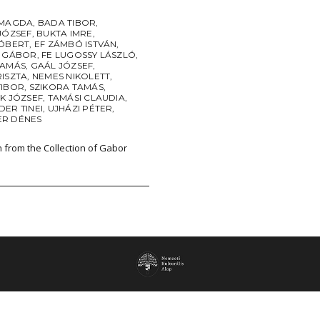
 MAGDA
,
BADA TIBOR
,
JÓZSEF
,
BUKTA IMRE
,
RÓBERT
,
EF ZÁMBÓ ISTVÁN
,
I GÁBOR
,
FE LUGOSSY LÁSZLÓ
,
TAMÁS
,
GAÁL JÓZSEF
,
RISZTA
,
NEMES NIKOLETT
,
TIBOR
,
SZIKORA TAMÁS
,
K JÓZSEF
,
TAMÁSI CLAUDIA
,
ER TINEI
,
UJHÁZI PÉTER
,
R DÉNES
n from the Collection of Gabor