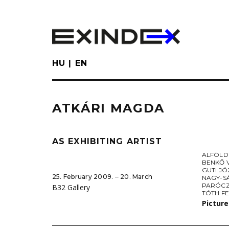
Skip
to
main
content
HU
EN
ATKÁRI MAGDA
AS EXHIBITING ARTIST
ALFÖLD
BENKŐ 
GUTI J
25. February 2009. ‒ 20. March
NAGY-S
PARÓCZ
B32 Gallery
TÓTH F
Picture