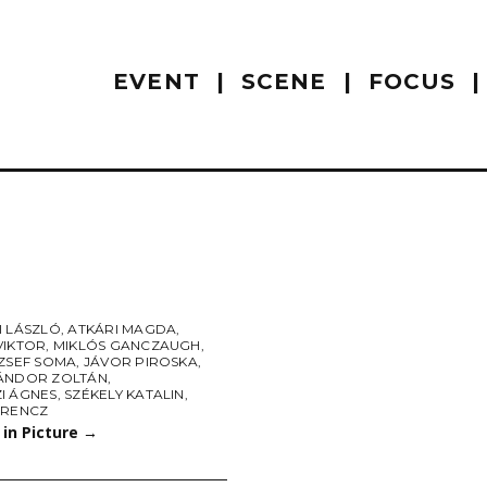
EVENT
SCENE
FOCUS
I LÁSZLÓ
,
ATKÁRI MAGDA
,
VIKTOR
,
MIKLÓS GANCZAUGH
,
ÓZSEF SOMA
,
JÁVOR PIROSKA
,
ÁNDOR ZOLTÁN
,
I ÁGNES
,
SZÉKELY KATALIN
,
ERENCZ
 in Picture
→