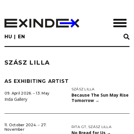
Skip
to
main
TOGGL
content
HU
EN
SZÁSZ LILLA
AS EXHIBITING ARTIST
SZÁSZ LILLA
09. April 2026. ‒ 13. May
Because The Sun May Rise
Inda Gallery
Tomorrow
→
11. October 2024. ‒ 27.
RITA GT
,
SZÁSZ LILLA
November
No Bread for Us
→