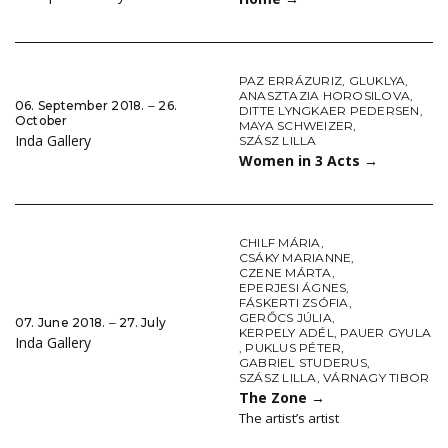
PAZ ERRÁZURIZ
,
GLUKLYA
,
ANASZTAZIA HOROSILOVA
,
06. September 2018. ‒ 26.
DITTE LYNGKAER PEDERSEN
,
October
MAYA SCHWEIZER
,
Inda Gallery
SZÁSZ LILLA
Women in 3 Acts
→
CHILF MÁRIA
,
CSÁKY MARIANNE
,
CZENE MÁRTA
,
EPERJESI ÁGNES
,
FÁSKERTI ZSÓFIA
,
GERŐCS JÚLIA
,
07. June 2018. ‒ 27. July
KERPELY ADÉL
,
PAUER GYULA
Inda Gallery
,
PUKLUS PÉTER
,
GABRIEL STUDERUS
,
SZÁSZ LILLA
,
VÁRNAGY TIBOR
The Zone
→
The artist’s artist