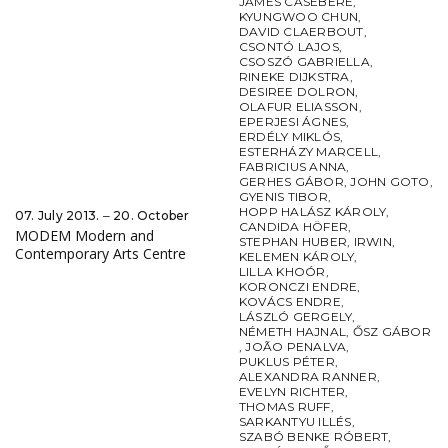
JAMES CASEBERE
,
KYUNGWOO CHUN
,
DAVID CLAERBOUT
,
CSONTÓ LAJOS
,
CSOSZÓ GABRIELLA
,
RINEKE DIJKSTRA
,
DESIREE DOLRON
,
OLAFUR ELIASSON
,
EPERJESI ÁGNES
,
ERDÉLY MIKLÓS
,
ESTERHÁZY MARCELL
,
FABRICIUS ANNA
,
GERHES GÁBOR
,
JOHN GOTO
,
GYENIS TIBOR
,
HOPP HALÁSZ KÁROLY
,
07. July 2013. ‒ 20. October
CANDIDA HÖFER
,
MODEM Modern and
STEPHAN HUBER
,
IRWIN
,
Contemporary Arts Centre
KELEMEN KÁROLY
,
LILLA KHOÓR
,
KORONCZI ENDRE
,
KOVÁCS ENDRE
,
LÁSZLÓ GERGELY
,
NÉMETH HAJNAL
,
ŐSZ GÁBOR
,
JOÃO PENALVA
,
PUKLUS PÉTER
,
ALEXANDRA RANNER
,
EVELYN RICHTER
,
THOMAS RUFF
,
SARKANTYU ILLÉS
,
SZABÓ BENKE RÓBERT
,