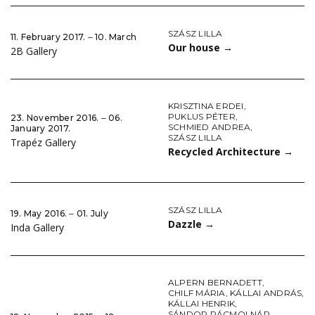
SZÁSZ LILLA
11. February 2017. ‒ 10. March
Our house
→
2B Gallery
KRISZTINA ERDEI
,
PUKLUS PÉTER
,
23. November 2016. ‒ 06.
SCHMIED ANDREA
,
January 2017.
SZÁSZ LILLA
Trapéz Gallery
Recycled Architecture
→
SZÁSZ LILLA
19. May 2016. ‒ 01. July
Dazzle
→
Inda Gallery
ALPERN BERNADETT
,
CHILF MÁRIA
,
KÁLLAI ANDRÁS
,
KÁLLAI HENRIK
,
SÁNDOR RÁCMOLNÁR
,