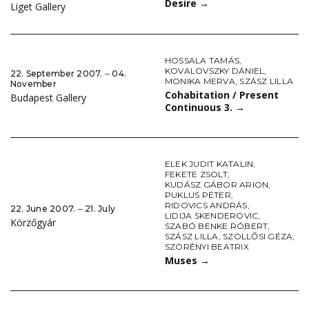
Desire
→
Liget Gallery
HOSSALA TAMÁS
,
KOVALOVSZKY DÁNIEL
,
22. September 2007. ‒ 04.
MONIKA MERVA
,
SZÁSZ LILLA
November
Cohabitation / Present
Budapest Gallery
Continuous 3.
→
ELEK JUDIT KATALIN
,
FEKETE ZSOLT
,
KUDÁSZ GÁBOR ARION
,
PUKLUS PÉTER
,
RIDOVICS ANDRÁS
,
22. June 2007. ‒ 21. July
LIDIJA SKENDEROVIC
,
Körzőgyár
SZABÓ BENKE RÓBERT
,
SZÁSZ LILLA
,
SZÖLLŐSI GÉZA
,
SZÖRÉNYI BEATRIX
Muses
→