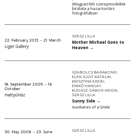
(Magyar) Női szerepmodellek
bírálata a hazai kortárs
fotográfiában
SZÁSZ LILLA
22. February 2013. ‒ 21. March
Mother Michael Goes to
Liget Gallery
Heaven
→
SZABOLCS BARAKONYI
,
ELEK JUDIT KATALIN
,
KRISZTINA ERDEI
,
18. September 2009. ‒ 16.
ENIKŐ HANGAY
,
October
KUDÁSZ GÁBOR ARION
,
HattyúHáz
SZÁSZ LILLA
Sunny Side
→
Auxiliaries of a Smile
SZÁSZ LILLA
30. May 2008. ‒ 23. June