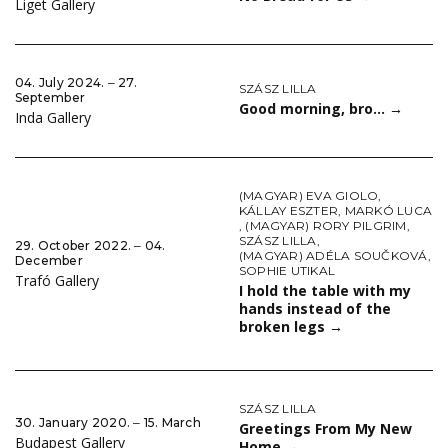
Liget Gallery
04. July 2024. ‒ 27.
SZÁSZ LILLA
September
Good morning, bro…
→
Inda Gallery
(MAGYAR) EVA GIOLO
,
KÁLLAY ESZTER
,
MARKÓ LUCA
,
(MAGYAR) RORY PILGRIM
,
SZÁSZ LILLA
,
29. October 2022. ‒ 04.
(MAGYAR) ADÉLA SOUČKOVÁ
,
December
SOPHIE UTIKAL
Trafó Gallery
I hold the table with my
hands instead of the
broken legs
→
SZÁSZ LILLA
30. January 2020. ‒ 15. March
Greetings From My New
Budapest Gallery
Home
→