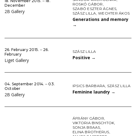
18. November 2015. ‒ 18.
ROSKÓ GÁBOR
,
December
SZABÓ ESZTER ÁGNES
,
2B Gallery
SZÁSZ LILLA
,
WECHTER ÁKOS
Generations and memory
→
26. February 2015. ‒ 26.
SZÁSZ LILLA
February
Positive
→
Liget Gallery
04. September 2014. ‒ 03.
IPSICS BARBARA
,
SZÁSZ LILLA
October
Feminine laundry
→
2B Gallery
ÁFRÁNY GÁBOR
,
VIKTORIA BINSCHTOK
,
SONJA BRAAS
,
ELINA BROTHERUS
,