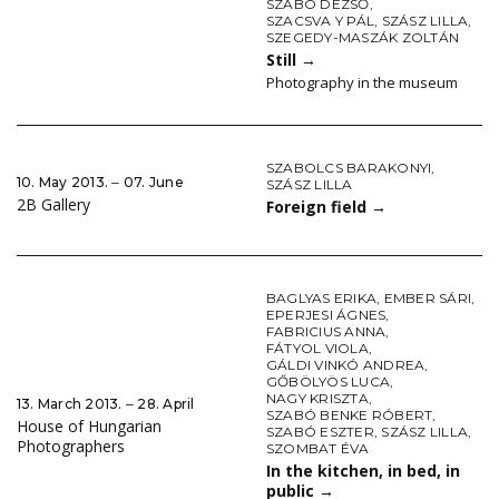
SZABÓ DEZSŐ
,
SZACSVA Y PÁL
,
SZÁSZ LILLA
,
SZEGEDY-MASZÁK ZOLTÁN
Still
→
Photography in the museum
SZABOLCS BARAKONYI
,
10. May 2013. ‒ 07. June
SZÁSZ LILLA
2B Gallery
Foreign field
→
BAGLYAS ERIKA
,
EMBER SÁRI
,
EPERJESI ÁGNES
,
FABRICIUS ANNA
,
FÁTYOL VIOLA
,
GÁLDI VINKÓ ANDREA
,
GŐBÖLYÖS LUCA
,
NAGY KRISZTA
,
13. March 2013. ‒ 28. April
SZABÓ BENKE RÓBERT
,
House of Hungarian
SZABÓ ESZTER
,
SZÁSZ LILLA
,
Photographers
SZOMBAT ÉVA
In the kitchen, in bed, in
public
→