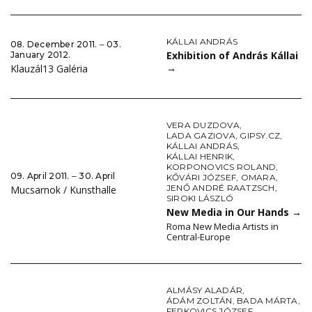
KÁLLAI ANDRÁS
08. December 2011. ‒ 03.
Exhibition of András Kállai
January 2012.
→
Klauzál13 Galéria
VERA DUZDOVA
,
LADA GAZIOVA
,
GIPSY.CZ
,
KÁLLAI ANDRÁS
,
KÁLLAI HENRIK
,
KORPONOVICS ROLAND
,
09. April 2011. ‒ 30. April
KŐVÁRI JÓZSEF
,
OMARA
,
JENŐ ANDRÉ RAATZSCH
,
Mucsarnok / Kunsthalle
SIROKI LÁSZLÓ
New Media in Our Hands
→
Roma New Media Artists in
Central-Europe
ALMÁSY ALADÁR
,
ÁDÁM ZOLTÁN
,
BADA MÁRTA
,
FERKOVICS JÓZSEF
,