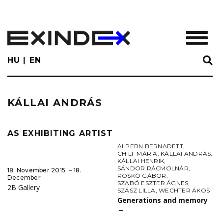
Skip
to
main
TOGGL
content
HU
EN
KÁLLAI ANDRÁS
AS EXHIBITING ARTIST
ALPERN BERNADETT
,
CHILF MÁRIA
,
KÁLLAI ANDRÁS
,
KÁLLAI HENRIK
,
SÁNDOR RÁCMOLNÁR
,
18. November 2015. ‒ 18.
ROSKÓ GÁBOR
,
December
SZABÓ ESZTER ÁGNES
,
2B Gallery
SZÁSZ LILLA
,
WECHTER ÁKOS
Generations and memory
→