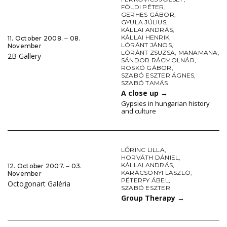
FÖLDI PÉTER
,
GERHES GÁBOR
,
GYULA JÚLIUS
,
KÁLLAI ANDRÁS
,
KÁLLAI HENRIK
,
11. October 2008. ‒ 08.
LÓRÁNT JÁNOS
,
November
LÓRÁNT ZSUZSA
,
MANAMANA
,
2B Gallery
SÁNDOR RÁCMOLNÁR
,
ROSKÓ GÁBOR
,
SZABÓ ESZTER ÁGNES
,
SZABÓ TAMÁS
A close up
→
Gypsies in hungarian history
and culture
LŐRINC LILLA
,
HORVÁTH DÁNIEL
,
KÁLLAI ANDRÁS
,
12. October 2007. ‒ 03.
KARÁCSONYI LÁSZLÓ
,
November
PÉTERFY ÁBEL
,
Octogonart Galéria
SZABÓ ESZTER
Group Therapy
→