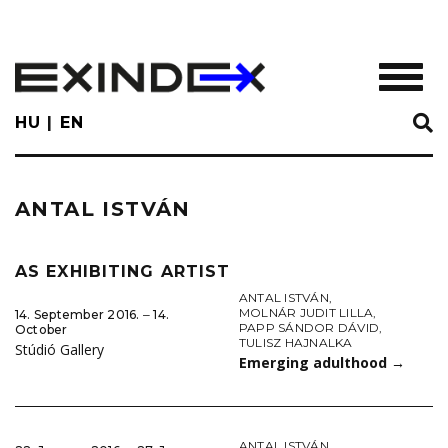
Skip
to
main
TOGGL
content
HU
EN
ANTAL ISTVÁN
AS EXHIBITING ARTIST
ANTAL ISTVÁN
,
MOLNÁR JUDIT LILLA
,
14. September 2016. ‒ 14.
PAPP SÁNDOR DÁVID
,
October
TULISZ HAJNALKA
Stúdió Gallery
Emerging adulthood
→
ANTAL ISTVÁN