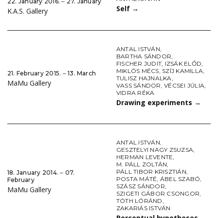
22. January 2016. ‒ 27. January
Self
→
K.A.S. Gallery
ANTAL ISTVÁN
,
BARTHA SÁNDOR
,
FISCHER JUDIT
,
IZSÁK ELŐD
,
MIKLÓS MÉCS
,
SZÍJ KAMILLA
,
21. February 2015. ‒ 13. March
TULISZ HAJNALKA
,
MaMu Gallery
VASS SÁNDOR
,
VÉCSEI JÚLIA
,
VIDRA RÉKA
Drawing experiments
→
ANTAL ISTVÁN
,
GESZTELYI NAGY ZSUZSA
,
HERMAN LEVENTE
,
M. PÁLL ZOLTÁN
,
PÁLL TIBOR KRISZTIÁN
,
18. January 2014. ‒ 07.
POSTA MÁTÉ
,
ÁBEL SZABÓ
,
February
SZÁSZ SÁNDOR
,
MaMu Gallery
SZIGETI GÁBOR CSONGOR
,
TÓTH LÓRÁND
,
ZAKARIÁS ISTVÁN
Perceptual hypotheses
→