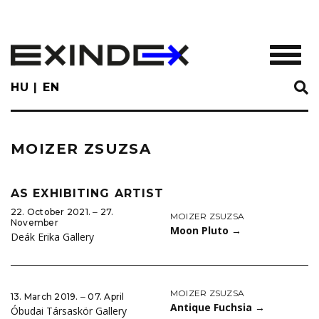
Skip
to
main
TOGGL
content
HU
EN
MOIZER ZSUZSA
AS EXHIBITING ARTIST
22. October 2021. ‒ 27.
MOIZER ZSUZSA
November
Moon Pluto
→
Deák Erika Gallery
MOIZER ZSUZSA
13. March 2019. ‒ 07. April
Antique Fuchsia
→
Óbudai Társaskör Gallery