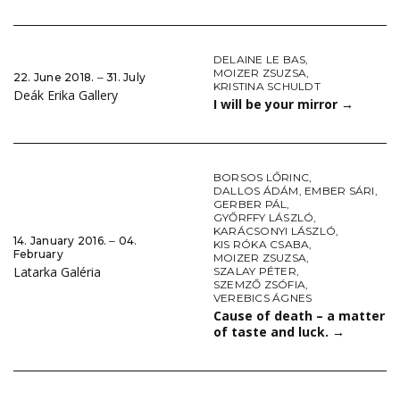
DELAINE LE BAS
,
MOIZER ZSUZSA
,
22. June 2018. ‒ 31. July
KRISTINA SCHULDT
Deák Erika Gallery
I will be your mirror
→
BORSOS LŐRINC
,
DALLOS ÁDÁM
,
EMBER SÁRI
,
GERBER PÁL
,
GYŐRFFY LÁSZLÓ
,
KARÁCSONYI LÁSZLÓ
,
14. January 2016. ‒ 04.
KIS RÓKA CSABA
,
February
MOIZER ZSUZSA
,
Latarka Galéria
SZALAY PÉTER
,
SZEMZŐ ZSÓFIA
,
VEREBICS ÁGNES
Cause of death – a matter
of taste and luck.
→