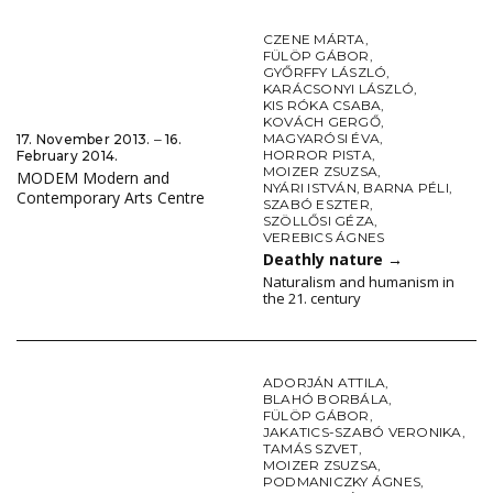
CZENE MÁRTA
,
FÜLÖP GÁBOR
,
GYŐRFFY LÁSZLÓ
,
KARÁCSONYI LÁSZLÓ
,
KIS RÓKA CSABA
,
KOVÁCH GERGŐ
,
MAGYARÓSI ÉVA
,
17. November 2013. ‒ 16.
HORROR PISTA
,
February 2014.
MOIZER ZSUZSA
,
MODEM Modern and
NYÁRI ISTVÁN
,
BARNA PÉLI
,
Contemporary Arts Centre
SZABÓ ESZTER
,
SZÖLLŐSI GÉZA
,
VEREBICS ÁGNES
Deathly nature
→
Naturalism and humanism in
the 21. century
ADORJÁN ATTILA
,
BLAHÓ BORBÁLA
,
FÜLÖP GÁBOR
,
JAKATICS-SZABÓ VERONIKA
,
TAMÁS SZVET
,
MOIZER ZSUZSA
,
PODMANICZKY ÁGNES
,