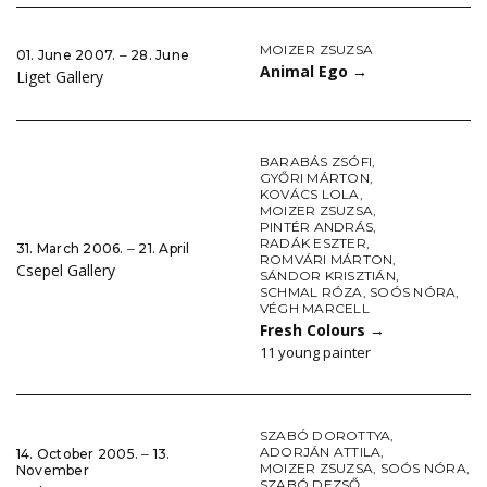
MOIZER ZSUZSA
01. June 2007. ‒ 28. June
Animal Ego
→
Liget Gallery
BARABÁS ZSÓFI
,
GYŐRI MÁRTON
,
KOVÁCS LOLA
,
MOIZER ZSUZSA
,
PINTÉR ANDRÁS
,
RADÁK ESZTER
,
31. March 2006. ‒ 21. April
ROMVÁRI MÁRTON
,
Csepel Gallery
SÁNDOR KRISZTIÁN
,
SCHMAL RÓZA
,
SOÓS NÓRA
,
VÉGH MARCELL
Fresh Colours
→
11 young painter
SZABÓ DOROTTYA
,
ADORJÁN ATTILA
,
14. October 2005. ‒ 13.
MOIZER ZSUZSA
,
SOÓS NÓRA
,
November
SZABÓ DEZSŐ