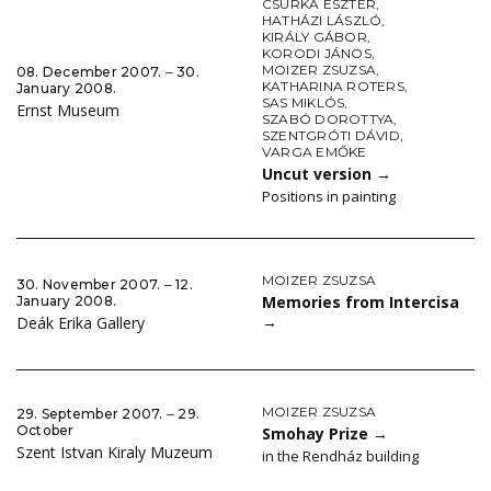
CSURKA ESZTER
,
HATHÁZI LÁSZLÓ
,
KIRÁLY GÁBOR
,
KORODI JÁNOS
,
MOIZER ZSUZSA
,
08. December 2007. ‒ 30.
KATHARINA ROTERS
,
January 2008.
SAS MIKLÓS
,
Ernst Museum
SZABÓ DOROTTYA
,
SZENTGRÓTI DÁVID
,
VARGA EMŐKE
Uncut version
→
Positions in painting
MOIZER ZSUZSA
30. November 2007. ‒ 12.
Memories from Intercisa
January 2008.
→
Deák Erika Gallery
MOIZER ZSUZSA
29. September 2007. ‒ 29.
October
Smohay Prize
→
Szent Istvan Kiraly Muzeum
in the Rendház building