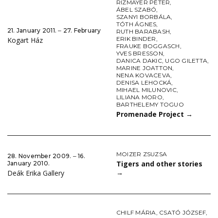
RIZMAYER PÉTER
,
ÁBEL SZABÓ
,
SZANYI BORBÁLA
,
TÓTH ÁGNES
,
21. January 2011. ‒ 27. February
RUTH BARABASH
,
ERIK BINDER
,
Kogart Ház
FRAUKE BOGGASCH
,
YVES BRESSON
,
DANICA DAKIC
,
UGO GILETTA
,
MARINE JOATTON
,
NENA KOVACEVA
,
DENISA LEHOCKÁ
,
MIHAEL MILUNOVIC
,
LILIANA MORO
,
BARTHELEMY TOGUO
Promenade Project
→
MOIZER ZSUZSA
28. November 2009. ‒ 16.
Tigers and other stories
January 2010.
→
Deák Erika Gallery
CHILF MÁRIA
,
CSATÓ JÓZSEF
,