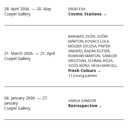
28. April 2006. — 20. May
ERDEI ÉVA
Cosmic Stations
→
Csepel Gallery
BARABÁS ZSÓFI
,
GYŐRI
MÁRTON
,
KOVÁCS LOLA
,
MOIZER ZSUZSA
,
PINTÉR
ANDRÁS
,
RADÁK ESZTER
,
31. March 2006. — 21. April
ROMVÁRI MÁRTON
,
SÁNDOR
Csepel Gallery
KRISZTIÁN
,
SCHMAL RÓZA
,
SOÓS NÓRA
,
VÉGH MARCELL
Fresh Colours
→
11 young painter
06. January 2006. — 27.
VARGA SÁNDOR
January
Retrospective
→
Csepel Gallery