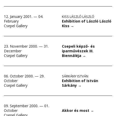
12. January 2001. — 04.
KISS LÁSZLÓ LÁSZLÓ
Exhibition of László László
February
Kiss
→
Csepel Gallery
23. November 2000. — 31.
Csepeli képző- és
December
iparművészek III.
Csepel Gallery
Biennáléja
→
06. October 2000. — 29.
SÁRKÁNY ISTVÁN
Exhibition of István
October
Sárkány
→
Csepel Gallery
09. September 2000. — 01.
October
Akkor és most
→
Csepel Gallery