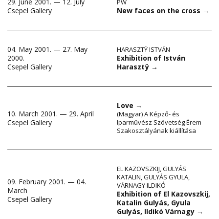
29. June 2001. — 12. July
PW
New faces on the cross
→
Csepel Gallery
04. May 2001. — 27. May
HARASZTŸ ISTVÁN
Exhibition of István
2000.
Harasztÿ
→
Csepel Gallery
Love
→
10. March 2001. — 29. April
(Magyar) A Képző- és
Csepel Gallery
Iparművész Szövetség Érem
Szakosztályának kiállítása
EL KAZOVSZKIJ
,
GULYÁS
KATALIN
,
GULYÁS GYULA
,
09. February 2001. — 04.
VÁRNAGY ILDIKÓ
March
Exhibition of El Kazovszkij,
Csepel Gallery
Katalin Gulyás, Gyula
Gulyás, Ildikó Várnagy
→