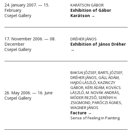
24. January 2007. — 15.
KARÁTSON GÁBOR
Exhibition of Gábor
February
Karátson
→
Csepel Gallery
17. November 2006. — 08.
DRÉHER JÁNOS
Exhibition of János Dréher
December
→
Csepel Gallery
BAKSAI JÓZSEF
,
BARTL JÓZSEF
,
DRÉHER JÁNOS
,
GÁLL ÁDÁM
,
HAJDÚ LÁSZLÓ
,
KAZINCZY
GÁBOR
,
KÉRI ÁDÁM
,
KOVÁCS
26. May 2006. — 16. June
LÁSZLÓ
,
M. NOVÁK ANDRÁS
,
MÓDER REZSŐ
,
SERÉNYI H.
Csepel Gallery
ZSIGMOND
,
PARÓCZI ÁGNES
,
WAGNER JÁNOS
Facture
→
Sense of Feeling in Painting