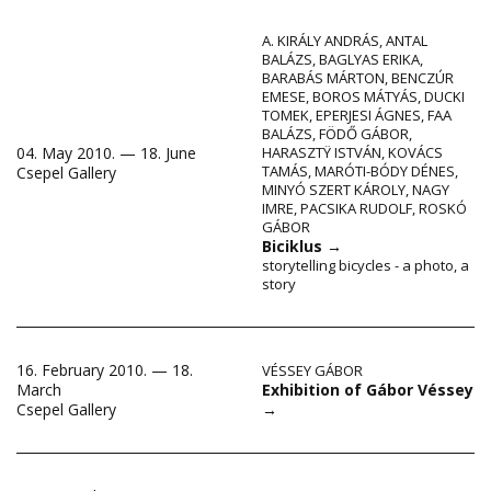
A. KIRÁLY ANDRÁS
,
ANTAL
BALÁZS
,
BAGLYAS ERIKA
,
BARABÁS MÁRTON
,
BENCZÚR
EMESE
,
BOROS MÁTYÁS
,
DUCKI
TOMEK
,
EPERJESI ÁGNES
,
FAA
BALÁZS
,
FÖDŐ GÁBOR
,
04. May 2010. — 18. June
HARASZTŸ ISTVÁN
,
KOVÁCS
TAMÁS
,
MARÓTI-BÓDY DÉNES
,
Csepel Gallery
MINYÓ SZERT KÁROLY
,
NAGY
IMRE
,
PACSIKA RUDOLF
,
ROSKÓ
GÁBOR
Biciklus
→
storytelling bicycles - a photo, a
story
16. February 2010. — 18.
VÉSSEY GÁBOR
Exhibition of Gábor Véssey
March
→
Csepel Gallery