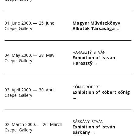
01. June 2000. — 25. June
Magyar Művészkönyv
Csepel Gallery
Alkotók Társasága
→
HARASZTŸ ISTVÁN
04. May 2000. — 28. May
Exhibition of István
Csepel Gallery
Harasztÿ
→
KŐNIG RÓBERT
03. April 2000. — 30. April
Exhibition of Róbert Kőnig
Csepel Gallery
→
SÁRKÁNY ISTVÁN
02. March 2000. — 26. March
Exhibition of István
Csepel Gallery
Sárkány
→