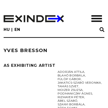
Skip
to
main
TOGGL
content
HU
EN
YVES BRESSON
AS EXHIBITING ARTIST
ADORJÁN ATTILA
,
BLAHÓ BORBÁLA
,
FÜLÖP GÁBOR
,
JAKATICS-SZABÓ VERONIKA
,
TAMÁS SZVET
,
MOIZER ZSUZSA
,
PODMANICZKY ÁGNES
,
RIZMAYER PÉTER
,
ÁBEL SZABÓ
,
SZANYI BORBÁLA
,
TÓTH ÁGNES
,