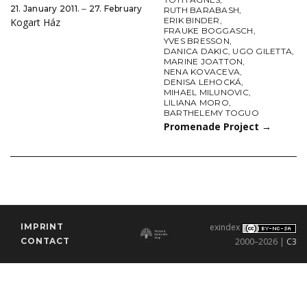
21. January 2011. ‒ 27. February
RUTH BARABASH
,
ERIK BINDER
,
Kogart Ház
FRAUKE BOGGASCH
,
YVES BRESSON
,
DANICA DAKIC
,
UGO GILETTA
,
MARINE JOATTON
,
NENA KOVACEVA
,
DENISA LEHOCKÁ
,
MIHAEL MILUNOVIC
,
LILIANA MORO
,
BARTHELEMY TOGUO
Promenade Project
→
IMPRINT
exindex
CONTACT
2000–2026 |
C3