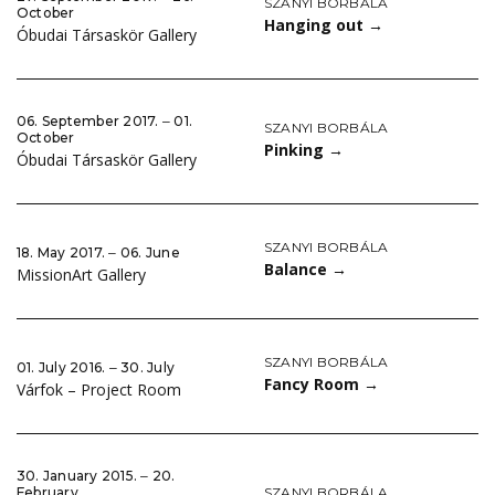
SZANYI BORBÁLA
October
Hanging out
→
Óbudai Társaskör Gallery
06. September 2017. ‒ 01.
SZANYI BORBÁLA
October
Pinking
→
Óbudai Társaskör Gallery
SZANYI BORBÁLA
18. May 2017. ‒ 06. June
Balance
→
MissionArt Gallery
SZANYI BORBÁLA
01. July 2016. ‒ 30. July
Fancy Room
→
Várfok – Project Room
30. January 2015. ‒ 20.
SZANYI BORBÁLA
February