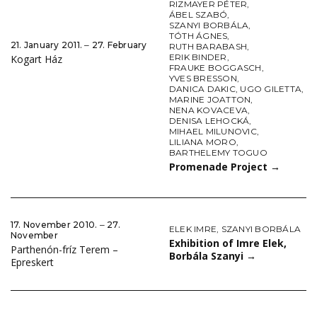
RIZMAYER PÉTER
,
ÁBEL SZABÓ
,
SZANYI BORBÁLA
,
TÓTH ÁGNES
,
21. January 2011. ‒ 27. February
RUTH BARABASH
,
ERIK BINDER
,
Kogart Ház
FRAUKE BOGGASCH
,
YVES BRESSON
,
DANICA DAKIC
,
UGO GILETTA
,
MARINE JOATTON
,
NENA KOVACEVA
,
DENISA LEHOCKÁ
,
MIHAEL MILUNOVIC
,
LILIANA MORO
,
BARTHELEMY TOGUO
Promenade Project
→
17. November 2010. ‒ 27.
ELEK IMRE
,
SZANYI BORBÁLA
November
Exhibition of Imre Elek,
Parthenón-fríz Terem –
Borbála Szanyi
→
Epreskert