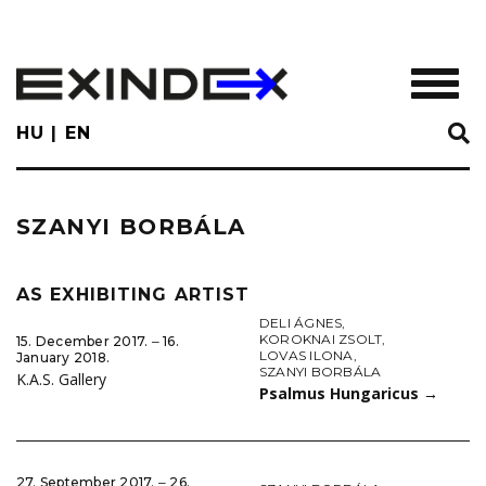
Skip
to
main
TOGGL
content
HU
EN
SZANYI BORBÁLA
AS EXHIBITING ARTIST
DELI ÁGNES
,
KOROKNAI ZSOLT
,
15. December 2017. ‒ 16.
LOVAS ILONA
,
January 2018.
SZANYI BORBÁLA
K.A.S. Gallery
Psalmus Hungaricus
→
27. September 2017. ‒ 26.