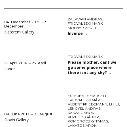
ZALAVÁRI ANDRÁS
,
04. December 2015. ‒ 31.
FRIDVALSZKI MÁRK
,
December
MOLNÁR ZSOLT
Kisterem Gallery
Inverse
→
FRIDVALSZKI MÁRK
Please mother, cant we
18. April 2014. ‒ 27. April
go some place where
Labor
there isnt any sky?
→
ESTERHÁZY MARCELL
,
FRIDVALSZKI MÁRK
,
ALBERT FRIEDEMANN
,
LI HUI
,
LENGYEL ANDRÁS
,
KASZA GÁBOR
,
08. June 2013. ‒ 31. August
KEREKES GÁBOR
,
Dovin Gallery
KOMORÓCZKY TAMÁS
,
LAKATOS ÁRON
,