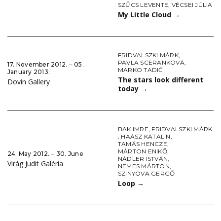
SZŰCS LEVENTE
,
VÉCSEI JÚLIA
My Little Cloud
→
FRIDVALSZKI MÁRK
,
PAVLA SCERANKOVÁ
,
17. November 2012. ‒ 05.
MARKO TADIĆ
January 2013.
The stars look different
Dovin Gallery
today
→
BAK IMRE
,
FRIDVALSZKI MÁRK
,
HAÁSZ KATALIN
,
TAMÁS HENCZE
,
MÁRTON ENIKŐ
,
24. May 2012. ‒ 30. June
NÁDLER ISTVÁN
,
Virág Judit Galéria
NEMES MÁRTON
,
SZINYOVA GERGŐ
Loop
→