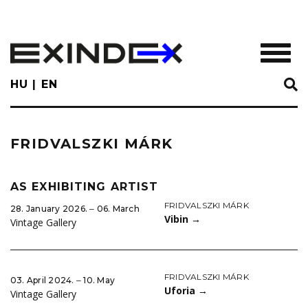
Skip
to
main
TOGGL
content
HU
EN
FRIDVALSZKI MÁRK
AS EXHIBITING ARTIST
FRIDVALSZKI MÁRK
28. January 2026. ‒ 06. March
Vibin
→
Vintage Gallery
FRIDVALSZKI MÁRK
03. April 2024. ‒ 10. May
Uforia
→
Vintage Gallery