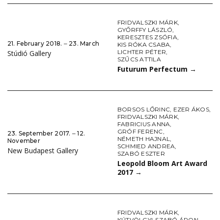
FRIDVALSZKI MÁRK
,
GYŐRFFY LÁSZLÓ
,
KERESZTES ZSÓFIA
,
21. February 2018. ‒ 23. March
KIS RÓKA CSABA
,
LICHTER PÉTER
,
Stúdió Gallery
SZŰCS ATTILA
Futurum Perfectum
→
BORSOS LŐRINC
,
EZER ÁKOS
,
FRIDVALSZKI MÁRK
,
FABRICIUS ANNA
,
GRÓF FERENC
,
23. September 2017. ‒ 12.
NÉMETH HAJNAL
,
November
SCHMIED ANDREA
,
New Budapest Gallery
SZABÓ ESZTER
Leopold Bloom Art Award
2017
→
FRIDVALSZKI MÁRK
,
KÚTVÖLGYI-SZABÓ ÁRON
,