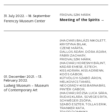
FRIDVALSZKI MÁRK
31. July 2022. ‒ 18. September
Meeting of the Spirits
→
Ferenczy Museum Center
(MAGYAR) BALÁZS NIKOLETT
,
KRYSTYNA BILAK
,
CZENE MÁRTA
,
DALLOS ÁDÁM
,
DÓRA ÁDÁM
,
FÁBRI ZACHARY
,
FRIDVALSZKI MÁRK
,
(MAGYAR) HORESNYI BÁLINT
,
KÁDÁR EMESE
,
EJTECH
,
KISS ADRIÁN
,
KISS ADRIENN
,
KOÓS GÁBOR
,
01. December 2021. ‒ 13.
KÚTVÖLGYI-SZABÓ ÁRON
,
February 2022.
MELKOVICS TAMÁS
,
Ludwig Museum – Museum
NEOGRÁDY-KISS BARNABÁS
,
PINTÉR GÁBOR
,
of Contemporary Art
(MAGYAR) RÓZSA LUCA SÁRA
,
RUDAS KLÁRA
,
SÜVEGES RITA
,
SCHWÉGER ZSÓFIA
,
SZABÓ ESZTER
,
TOLLAS ERIK
,
TRANKER KATA
,
TRAPP DOMINIKA
,