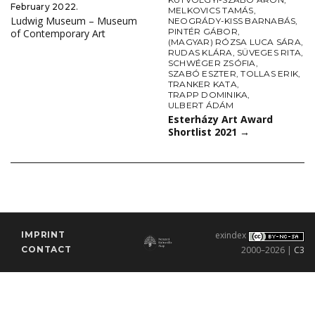
February 2022.
MELKOVICS TAMÁS
,
Ludwig Museum – Museum
NEOGRÁDY-KISS BARNABÁS
,
PINTÉR GÁBOR
,
of Contemporary Art
(MAGYAR) RÓZSA LUCA SÁRA
,
RUDAS KLÁRA
,
SÜVEGES RITA
,
SCHWÉGER ZSÓFIA
,
SZABÓ ESZTER
,
TOLLAS ERIK
,
TRANKER KATA
,
TRAPP DOMINIKA
,
ULBERT ÁDÁM
Esterházy Art Award
Shortlist 2021
→
IMPRINT
exindex
CONTACT
2000–2026 |
C3