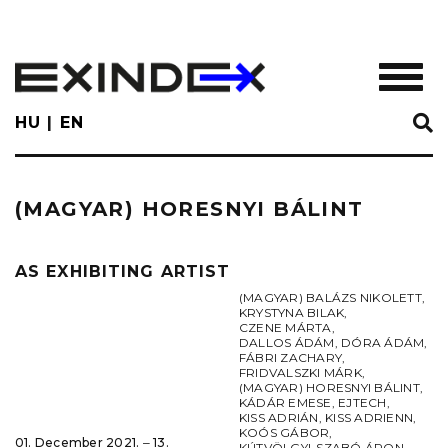
Skip
to
main
TOGGL
content
HU
EN
(MAGYAR) HORESNYI BÁLINT
AS EXHIBITING ARTIST
(MAGYAR) BALÁZS NIKOLETT
,
KRYSTYNA BILAK
,
CZENE MÁRTA
,
DALLOS ÁDÁM
,
DÓRA ÁDÁM
,
FÁBRI ZACHARY
,
FRIDVALSZKI MÁRK
,
(MAGYAR) HORESNYI BÁLINT
,
KÁDÁR EMESE
,
EJTECH
,
KISS ADRIÁN
,
KISS ADRIENN
,
KOÓS GÁBOR
,
01. December 2021. ‒ 13.
KÚTVÖLGYI-SZABÓ ÁRON
,