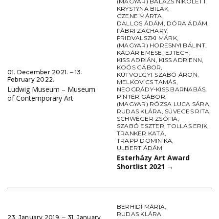
(MAGYAR) BALÁZS NIKOLETT
,
KRYSTYNA BILAK
,
CZENE MÁRTA
,
DALLOS ÁDÁM
,
DÓRA ÁDÁM
,
FÁBRI ZACHARY
,
FRIDVALSZKI MÁRK
,
(MAGYAR) HORESNYI BÁLINT
,
KÁDÁR EMESE
,
EJTECH
,
KISS ADRIÁN
,
KISS ADRIENN
,
KOÓS GÁBOR
,
01. December 2021. ‒ 13.
KÚTVÖLGYI-SZABÓ ÁRON
,
February 2022.
MELKOVICS TAMÁS
,
Ludwig Museum – Museum
NEOGRÁDY-KISS BARNABÁS
,
PINTÉR GÁBOR
,
of Contemporary Art
(MAGYAR) RÓZSA LUCA SÁRA
,
RUDAS KLÁRA
,
SÜVEGES RITA
,
SCHWÉGER ZSÓFIA
,
SZABÓ ESZTER
,
TOLLAS ERIK
,
TRANKER KATA
,
TRAPP DOMINIKA
,
ULBERT ÁDÁM
Esterházy Art Award
Shortlist 2021
→
BERHIDI MÁRIA
,
RUDAS KLÁRA
23. January 2019. ‒ 31. January