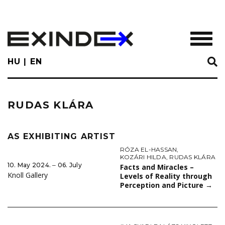
Skip
to
main
TOGGL
content
HU
EN
RUDAS KLÁRA
AS EXHIBITING ARTIST
RÓZA EL-HASSAN
,
KOZÁRI HILDA
,
RUDAS KLÁRA
10. May 2024. ‒ 06. July
Facts and Miracles –
Knoll Gallery
Levels of Reality through
Perception and Picture
→