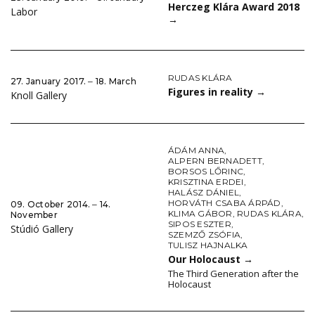
Herczeg Klára Award 2018
Labor
→
RUDAS KLÁRA
27. January 2017. ‒ 18. March
Figures in reality
→
Knoll Gallery
ÁDÁM ANNA
,
ALPERN BERNADETT
,
BORSOS LŐRINC
,
KRISZTINA ERDEI
,
HALÁSZ DÁNIEL
,
HORVÁTH CSABA ÁRPÁD
,
09. October 2014. ‒ 14.
KLIMA GÁBOR
,
RUDAS KLÁRA
,
November
SIPOS ESZTER
,
Stúdió Gallery
SZEMZŐ ZSÓFIA
,
TULISZ HAJNALKA
Our Holocaust
→
The Third Generation after the
Holocaust