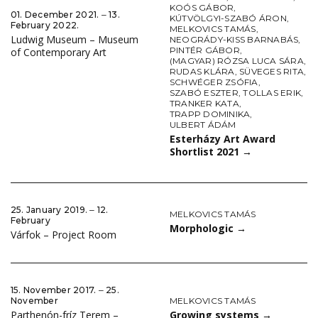
KOÓS GÁBOR
,
01. December 2021. ‒ 13.
KÚTVÖLGYI-SZABÓ ÁRON
,
February 2022.
MELKOVICS TAMÁS
,
Ludwig Museum – Museum
NEOGRÁDY-KISS BARNABÁS
,
PINTÉR GÁBOR
,
of Contemporary Art
(MAGYAR) RÓZSA LUCA SÁRA
,
RUDAS KLÁRA
,
SÜVEGES RITA
,
SCHWÉGER ZSÓFIA
,
SZABÓ ESZTER
,
TOLLAS ERIK
,
TRANKER KATA
,
TRAPP DOMINIKA
,
ULBERT ÁDÁM
Esterházy Art Award
Shortlist 2021
→
25. January 2019. ‒ 12.
MELKOVICS TAMÁS
February
Morphologic
→
Várfok – Project Room
15. November 2017. ‒ 25.
MELKOVICS TAMÁS
November
Growing systems
→
Parthenón-fríz Terem –