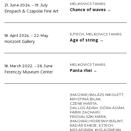
MELKOVICS TAMÁS
21. June 2024. ‒ 19. July
Chance of waves
→
Einspach & Czapolai Fine Art
EJTECH
,
MELKOVICS TAMÁS
18. April 2024. ‒ 22. May
Age of string
→
Horizont Gallery
MELKOVICS TAMÁS
18. March 2022. ‒ 26. June
Panta rhei
→
Ferenczy Museum Center
(MAGYAR) BALÁZS NIKOLETT
,
KRYSTYNA BILAK
,
CZENE MÁRTA
,
DALLOS ÁDÁM
,
DÓRA ÁDÁM
,
FÁBRI ZACHARY
,
FRIDVALSZKI MÁRK
,
(MAGYAR) HORESNYI BÁLINT
,
KÁDÁR EMESE
,
EJTECH
,
KISS ADRIÁN
,
KISS ADRIENN
,