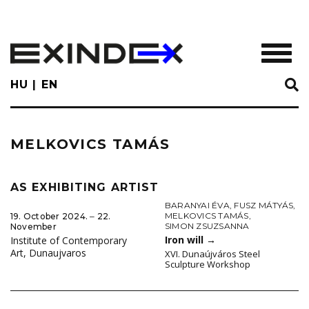
Skip
to
main
TOGGL
content
HU
EN
MELKOVICS TAMÁS
AS EXHIBITING ARTIST
BARANYAI ÉVA
,
FUSZ MÁTYÁS
,
MELKOVICS TAMÁS
,
19. October 2024. ‒ 22.
SIMON ZSUZSANNA
November
Iron will
→
Institute of Contemporary
Art, Dunaujvaros
XVI. Dunaújváros Steel
Sculpture Workshop