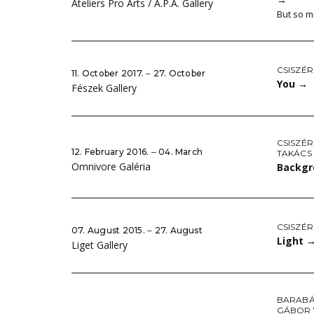
Ateliers Pro Arts / A.P.A. Gallery
But so m
CSISZÉR
11. October 2017. ‒ 27. October
You
→
Fészek Gallery
CSISZÉR
12. February 2016. ‒ 04. March
TAKÁCS
Omnivore Galéria
Backgr
CSISZÉR
07. August 2015. ‒ 27. August
Light
Liget Gallery
BARABÁ
GÁBOR 