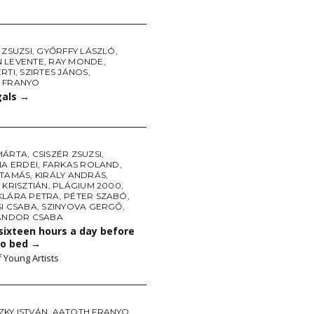
 ZSUZSI
,
GYŐRFFY LÁSZLÓ
,
 LEVENTE
,
RAY MONDE
,
RTI
,
SZIRTES JÁNOS
,
 FRANYO
gals
→
MÁRTA
,
CSISZÉR ZSUZSI
,
NA ERDEI
,
FARKAS ROLAND
,
 TAMÁS
,
KIRÁLY ANDRÁS
,
 KRISZTIÁN
,
PLÁGIUM 2000
,
KLÁRA PETRA
,
PÉTER SZABÓ
,
I CSABA
,
SZINYOVA GERGŐ
,
ÁNDOR CSABA
 sixteen hours a day before
to bed
→
f Young Artists
KY ISTVÁN
,
AATOTH FRANYO
,