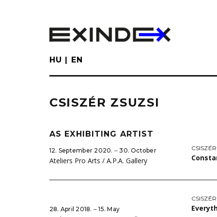
Skip
to
main
content
HU
EN
CSISZÉR ZSUZSI
AS EXHIBITING ARTIST
CSISZÉR
12. September 2020. ‒ 30. October
Consta
Ateliers Pro Arts / A.P.A. Gallery
CSISZÉR
Everyth
28. April 2018. ‒ 15. May
→