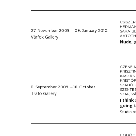
CSISZÉR
HERMAN
27. November 2009. ‒ 09. January 2010.
SARA BE
AATOTH
Várfok Gallery
Nude, 
CZENE 
KRISZTI
KASZÁS
KRISTÓF
SZABÓ 
11. September 2009. ‒ 18. October
SZENTES
Trafó Gallery
SZAF
,
V
I think
going 
Studio o
BODÓCZ