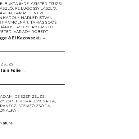
RE
,
BUKTA IMRE
,
CSISZÉR ZSUZSI
,
LÁSZLÓ
,
FE LUGOSSY LÁSZLÓ
,
 ÁRON
,
TAMÁS HENCZE
,
N KÁROLY
,
NÁDLER ISTVÁN
,
R RÁCMOLNÁR
,
TAMÁS SOÓS
,
 JÁNOS
,
SZOTYORY LÁSZLÓ
,
PÉTER
,
VÁRADY RÓBERT
e á El Kazovszkij
→
 ZSUZSI
rtain Folie
→
 ÁDÁM
,
CSISZÉR ZSUZSI
,
ZY ZSOLT
,
KORALEVICS RITA
,
ORAVECZ
,
SZEMZŐ ZSÓFIA
,
AJNALKA
 Nature