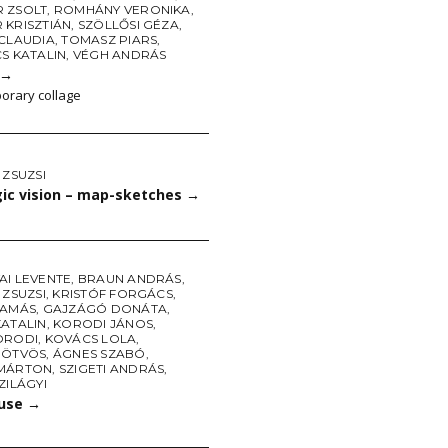
 ZSOLT
,
ROMHÁNY VERONIKA
,
 KRISZTIÁN
,
SZÖLLŐSI GÉZA
,
 CLAUDIA
,
TOMASZ PIARS
,
S KATALIN
,
VÉGH ANDRÁS
→
orary collage
 ZSUZSI
gic vision – map-sketches
→
AI LEVENTE
,
BRAUN ANDRÁS
,
 ZSUZSI
,
KRISTÓF FORGÁCS
,
TAMÁS
,
GAJZÁGÓ DONÁTA
,
KATALIN
,
KORODI JÁNOS
,
ORODI
,
KOVÁCS LOLA
,
 ÖTVÖS
,
ÁGNES SZABÓ
,
MÁRTON
,
SZIGETI ANDRÁS
,
ZILÁGYI
use
→