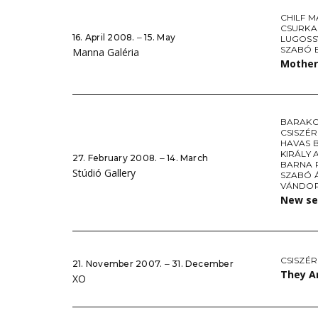
CHILF M
CSURKA
16. April 2008. ‒ 15. May
LUGOSS
SZABÓ 
Manna Galéria
Mothe
BARAKO
CSISZÉR
HAVAS 
KIRÁLY
27. February 2008. ‒ 14. March
BARNA 
Stúdió Gallery
SZABÓ 
VÁNDOR
New se
CSISZÉR
21. November 2007. ‒ 31. December
They A
XO