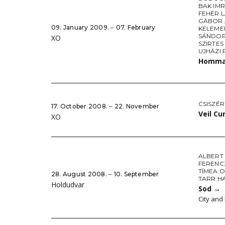
BAK IM
FEHÉR 
GÁBOR
09. January 2009. ‒ 07. February
KELEME
SÁNDO
XO
SZIRTES
UJHÁZI 
Hommag
CSISZÉR
17. October 2008. ‒ 22. November
Veil Cu
XO
ALBERT
FERENC
TÍMEA 
28. August 2008. ‒ 10. September
TARR H
Holdudvar
Sod
→
City and