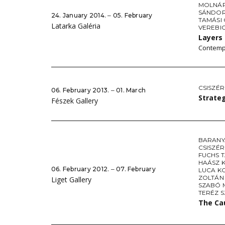
MOLNÁR
SÁNDOR
24. January 2014. ‒ 05. February
TAMÁSI
Latarka Galéria
VEREBIC
Layers
Contemp
CSISZÉR
06. February 2013. ‒ 01. March
Strate
Fészek Gallery
BARANY
CSISZÉR
FUCHS 
HAÁSZ 
06. February 2012. ‒ 07. February
LUCA K
ZOLTÁN
Liget Gallery
SZABÓ 
TERÉZ S
The Ca