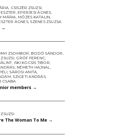
ÁRIA
,
CSISZÉR ZSUZSI
,
 ESZTER
,
EPERJESI ÁGNES
,
Y MÁRIA
,
MÓZES KATALIN
,
ESZTER ÁGNES
,
SZENES ZSUZSA
r
→
NYI ZSOMBOR
,
BODÓ SÁNDOR
,
 ZSUZSI
,
GRÓF FERENC
,
BÁLINT
,
ISKI KOCSIS TIBOR
,
 ANDRÁS
,
NÉMETH HAJNAL
,
PÉLI
,
SÁROSI ANITA
,
ÁDÁM
,
SZIGETI ANDRÁS
,
 CSABA
nior members
→
 ZSUZSI
re The Woman To Me
→