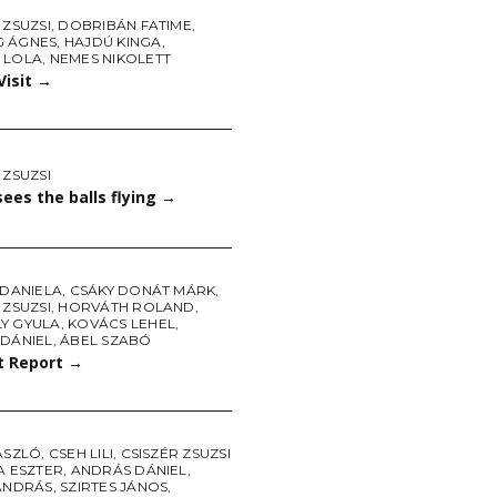
 ZSUZSI
,
DOBRIBÁN FATIME
,
 ÁGNES
,
HAJDÚ KINGA
,
 LOLA
,
NEMES NIKOLETT
Visit
→
 ZSUZSI
sees the balls flying
→
 DANIELA
,
CSÁKY DONÁT MÁRK
,
 ZSUZSI
,
HORVÁTH ROLAND
,
Y GYULA
,
KOVÁCS LEHEL
,
 DÁNIEL
,
ÁBEL SZABÓ
t Report
→
ÁSZLÓ
,
CSEH LILI
,
CSISZÉR ZSUZSI
A ESZTER
,
ANDRÁS DÁNIEL
,
 ANDRÁS
,
SZIRTES JÁNOS
,