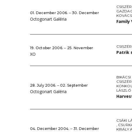
CSISZÉR
GAZDAG
01. December 2006. ‒ 30. December
KOVÁCS
Octogonart Galéria
Family 
CSISZÉR
19. October 2006. ‒ 25. November
Patrik 
XO
BIKÁCSI
CSISZÉR
28. July 2006. ‒ 02. September
KONKOL
LÁSZLÓ
Octogonart Galéria
Harves
CSÁKI L
,
CSURK
04. December 2004. ‒ 31. December
KIRÁLY