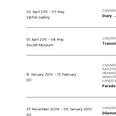
CSISZÉR
02. April 2011. ‒ 07. May
Diary
Várfok Gallery
CSISZÉR
01. April 2011. ‒ 08. May
Transi
Kiscelli Museum
CSISZÉR
AATOTH
HERMAN
15. January 2010. ‒ 13. February
SÁNDO
XO
UJHÁZI 
Parad
CSISZÉR
27. November 2009. ‒ 09. January 2010.
Dilem
XO