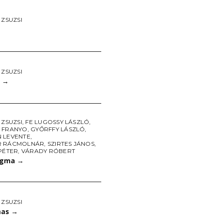
 ZSUZSI
→
 ZSUZSI
t
→
 ZSUZSI
,
FE LUGOSSY LÁSZLÓ
,
 FRANYO
,
GYŐRFFY LÁSZLÓ
,
 LEVENTE
,
R RÁCMOLNÁR
,
SZIRTES JÁNOS
,
PÉTER
,
VÁRADY RÓBERT
ogma
→
 ZSUZSI
mas
→