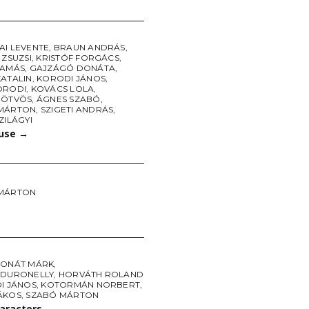
AI LEVENTE
,
BRAUN ANDRÁS
,
 ZSUZSI
,
KRISTÓF FORGÁCS
,
TAMÁS
,
GAJZÁGÓ DONÁTA
,
KATALIN
,
KORODI JÁNOS
,
ORODI
,
KOVÁCS LOLA
,
 ÖTVÖS
,
ÁGNES SZABÓ
,
MÁRTON
,
SZIGETI ANDRÁS
,
ZILÁGYI
use
→
MÁRTON
DONÁT MÁRK
,
 DURONELLY
,
HORVÁTH ROLAND
I JÁNOS
,
KOTORMÁN NORBERT
,
ÁKOS
,
SZABÓ MÁRTON
haracters
→