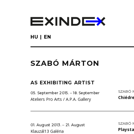
Skip
to
main
content
HU
EN
SZABÓ MÁRTON
AS EXHIBITING ARTIST
SZABÓ 
05. September 2015. ‒ 18. September
Chiédre
Ateliers Pro Arts / A.P.A. Gallery
SZABÓ 
01. August 2013. ‒ 21. August
Playst
Klauzál13 Galéria