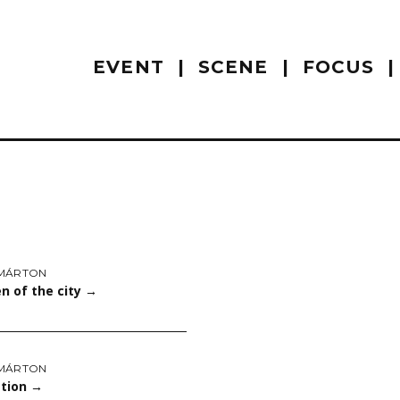
EVENT
SCENE
FOCUS
MÁRTON
n of the city
→
MÁRTON
ation
→