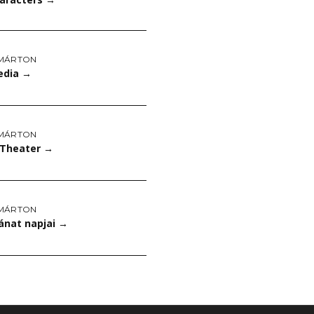
MÁRTON
edia
→
MÁRTON
Theater
→
MÁRTON
ánat napjai
→