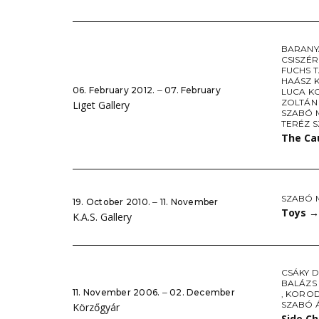
BARANY
CSISZÉR
FUCHS 
HAÁSZ 
06. February 2012. ‒ 07. February
LUCA K
ZOLTÁN
Liget Gallery
SZABÓ 
TERÉZ S
The Ca
SZABÓ 
19. October 2010. ‒ 11. November
Toys
→
K.A.S. Gallery
CSÁKY 
BALÁZS
11. November 2006. ‒ 02. December
,
KOROD
SZABÓ 
Körzőgyár
Side C