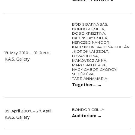
BÓDIS BARNABÁS
,
BONDOR CSILLA
,
DOBÓ KRISZTINA
,
BABINSZKY CSILLA
,
HERCZEG NÁNDOR
,
KACI SIMON
,
KATONA ZOLTÁN
,
KOROKNAI ZSOLT
,
19. May 2010. ‒ 01. June
LOVAS ILONA
,
K.A.S. Gallery
MAKOVECZ ANNA
,
MAROSÁN FERIKE
,
NAGY GÁBOR GYÖRGY
,
SEBŐK ÉVA
,
TARR ANNAMÁRIA
Together…
→
BONDOR CSILLA
05. April 2007. ‒ 27. April
Auditorium
→
K.A.S. Gallery