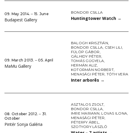
BONDOR CSILLA
09. May 2014. ‒ 15. June
Huntingtower Watch
→
Budapest Gallery
BALOGH KRISZTIÁN
,
BONDOR CSILLA
,
CSEH LILI
,
FÜLÖP GÁBOR
,
GÁLHIDY PÉTER
,
09. March 2013. ‒ 05. April
TOMÁS GÚGYELA
,
HERMÁN ALIZ
,
MaMu Gallery
KOTORMÁN NORBERT
,
MENASÁGI PÉTER
,
TÓTH VERA
Inter arborēs
→
ASZTALOS ZSOLT
,
BONDOR CSILLA
,
IMRE MARIANN
,
LOVAS ILONA
,
08. October 2012. ‒ 31.
MENASÁGI PÉTER
,
October
PÉTERFY ÁBEL
,
Pintér Sonja Galéria
SZOTYORY LÁSZLÓ
Water – 7 artists
→