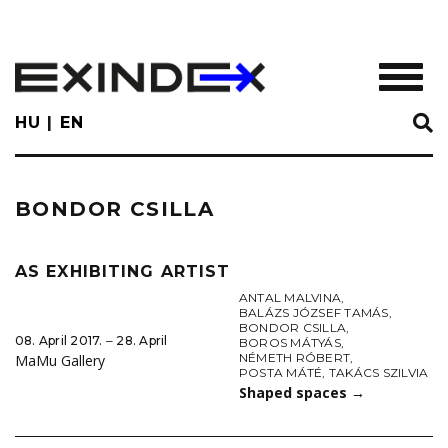
Skip
to
main
TOGGL
content
HU
EN
BONDOR CSILLA
AS EXHIBITING ARTIST
ANTAL MALVINA
,
BALÁZS JÓZSEF TAMÁS
,
BONDOR CSILLA
,
08. April 2017. ‒ 28. April
BOROS MÁTYÁS
,
NÉMETH RÓBERT
,
MaMu Gallery
POSTA MÁTÉ
,
TAKÁCS SZILVIA
Shaped spaces
→