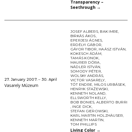
Transparency –
Seethrough
→
JOSEF ALBERS
,
BAK IMRE
,
BIRKÁS ÁKOS
,
EPERJESI ÁGNES
,
ERDÉLYI GÁBOR
,
GÁYOR TIBOR
,
HAÁSZ ISTVÁN
,
KOKESCH ÁDÁM
,
TAMÁS KONOK
,
MAURER DÓRA
,
NÁDLER ISTVÁN
,
SOMODY PÉTER
,
WOLSKY ANDRÁS
,
27. January 2007. ‒ 30. April
VICTOR VASARELY
,
TÓT ENDRE
,
MILOS URBÁSEK
,
Vasarely Múzeum
HENRYK STAŻEWSKI
,
KENNETH NOLAND
,
ELLSWORTH KELLY
,
BOB BONIES
,
ALBERTO BURRI
,
INGE DICK
,
STEFAN GIEROWSKI
,
KARL MARTIN HOLZHÄUSER
,
KENNETH MARTIN
,
TOM PHILLIPS
Living Color
→