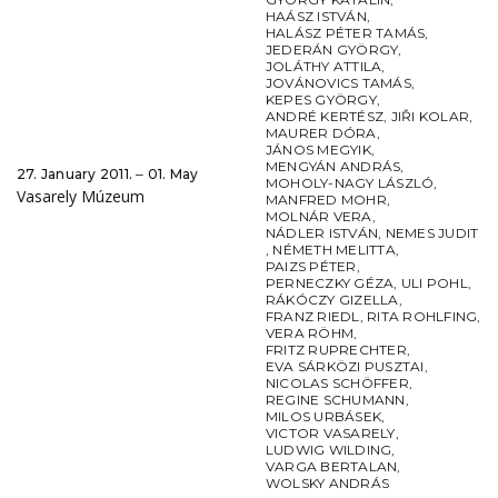
HAÁSZ ISTVÁN
,
HALÁSZ PÉTER TAMÁS
,
JEDERÁN GYÖRGY
,
JOLÁTHY ATTILA
,
JOVÁNOVICS TAMÁS
,
KEPES GYÖRGY
,
ANDRÉ KERTÉSZ
,
JIŘI KOLAR
,
MAURER DÓRA
,
JÁNOS MEGYIK
,
MENGYÁN ANDRÁS
,
27. January 2011. ‒ 01. May
MOHOLY-NAGY LÁSZLÓ
,
Vasarely Múzeum
MANFRED MOHR
,
MOLNÁR VERA
,
NÁDLER ISTVÁN
,
NEMES JUDIT
,
NÉMETH MELITTA
,
PAIZS PÉTER
,
PERNECZKY GÉZA
,
ULI POHL
,
RÁKÓCZY GIZELLA
,
FRANZ RIEDL
,
RITA ROHLFING
,
VERA RÖHM
,
FRITZ RUPRECHTER
,
EVA SÁRKÖZI PUSZTAI
,
NICOLAS SCHÖFFER
,
REGINE SCHUMANN
,
MILOS URBÁSEK
,
VICTOR VASARELY
,
LUDWIG WILDING
,
VARGA BERTALAN
,
WOLSKY ANDRÁS