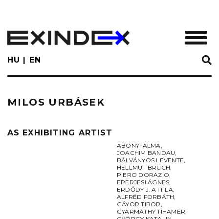
Skip
to
main
TOGGL
content
HU
EN
MILOS URBÁSEK
AS EXHIBITING ARTIST
ABONYI ALMA
,
JOACHIM BANDAU
,
BÁLVÁNYOS LEVENTE
,
HELLMUT BRUCH
,
PIERO DORAZIO
,
EPERJESI ÁGNES
,
ERDŐDY J. ATTILA
,
ALFRÉD FORBÁTH
,
GÁYOR TIBOR
,
GYARMATHY TIHAMÉR
,
GYÖRGY KATALIN
,