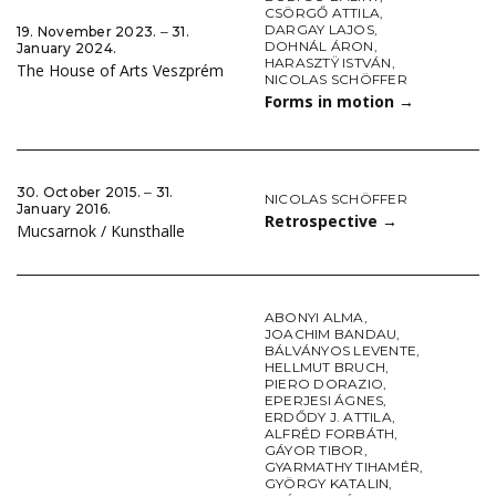
CSÖRGŐ ATTILA
,
DARGAY LAJOS
,
19. November 2023. ‒ 31.
DOHNÁL ÁRON
,
January 2024.
HARASZTŸ ISTVÁN
,
The House of Arts Veszprém
NICOLAS SCHÖFFER
Forms in motion
→
30. October 2015. ‒ 31.
NICOLAS SCHÖFFER
January 2016.
Retrospective
→
Mucsarnok / Kunsthalle
ABONYI ALMA
,
JOACHIM BANDAU
,
BÁLVÁNYOS LEVENTE
,
HELLMUT BRUCH
,
PIERO DORAZIO
,
EPERJESI ÁGNES
,
ERDŐDY J. ATTILA
,
ALFRÉD FORBÁTH
,
GÁYOR TIBOR
,
GYARMATHY TIHAMÉR
,
GYÖRGY KATALIN
,