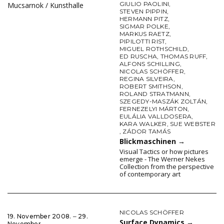
GIULIO PAOLINI
,
Mucsarnok / Kunsthalle
STEVEN PIPPIN
,
HERMANN PITZ
,
SIGMAR POLKE
,
MARKUS RAETZ
,
PIPILOTTI RIST
,
MIGUEL ROTHSCHILD
,
ED RUSCHA
,
THOMAS RUFF
,
ALFONS SCHILLING
,
NICOLAS SCHÖFFER
,
REGINA SILVEIRA
,
ROBERT SMITHSON
,
ROLAND STRATMANN
,
SZEGEDY-MASZÁK ZOLTÁN
,
FERNEZELYI MÁRTON
,
EULÁLIA VALLDOSERA
,
KARA WALKER
,
SUE WEBSTER
,
ZÁDOR TAMÁS
Blickmaschinen
→
Visual Tactics or how pictures
emerge - The Werner Nekes
Collection from the perspective
of contemporary art
NICOLAS SCHÖFFER
19. November 2008. ‒ 29.
Surface Dynamics
→
November