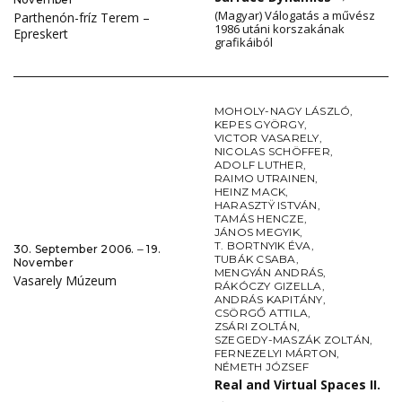
(Magyar) Válogatás a művész
Parthenón-fríz Terem –
1986 utáni korszakának
Epreskert
grafikáiból
MOHOLY-NAGY LÁSZLÓ
,
KEPES GYÖRGY
,
VICTOR VASARELY
,
NICOLAS SCHÖFFER
,
ADOLF LUTHER
,
RAIMO UTRAINEN
,
HEINZ MACK
,
HARASZTŸ ISTVÁN
,
TAMÁS HENCZE
,
JÁNOS MEGYIK
,
T. BORTNYIK ÉVA
,
30. September 2006. ‒ 19.
TUBÁK CSABA
,
November
MENGYÁN ANDRÁS
,
Vasarely Múzeum
RÁKÓCZY GIZELLA
,
ANDRÁS KAPITÁNY
,
CSÖRGŐ ATTILA
,
ZSÁRI ZOLTÁN
,
SZEGEDY-MASZÁK ZOLTÁN
,
FERNEZELYI MÁRTON
,
NÉMETH JÓZSEF
Real and Virtual Spaces II.
→