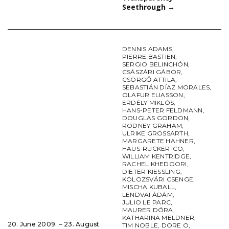
Seethrough
→
DENNIS ADAMS
,
PIERRE BASTIEN
,
SERGIO BELINCHÓN
,
CSÁSZÁRI GÁBOR
,
CSÖRGŐ ATTILA
,
SEBASTIÁN DÍAZ MORALES
,
OLAFUR ELIASSON
,
ERDÉLY MIKLÓS
,
HANS-PETER FELDMANN
,
DOUGLAS GORDON
,
RODNEY GRAHAM
,
ULRIKE GROSSARTH
,
MARGARETE HAHNER
,
HAUS-RUCKER-CO
,
WILLIAM KENTRIDGE
,
RACHEL KHEDOORI
,
DIETER KIESSLING
,
KOLOZSVÁRI CSENGE
,
MISCHA KUBALL
,
LENDVAI ÁDÁM
,
JULIO LE PARC
,
MAURER DÓRA
,
KATHARINA MELDNER
,
20. June 2009. ‒ 23. August
TIM NOBLE
,
DORE O
,