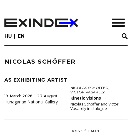
Skip
to
main
TOGGL
content
HU
EN
NICOLAS SCHÖFFER
AS EXHIBITING ARTIST
NICOLAS SCHÖFFER
,
VICTOR VASARELY
19. March 2026. ‒ 23. August
Kinetic visions
→
Hunagarian National Gallery
Nicolas Schöffer and Victor
Vasarely in dialogue
BOLYGÓ BÁLINT
,