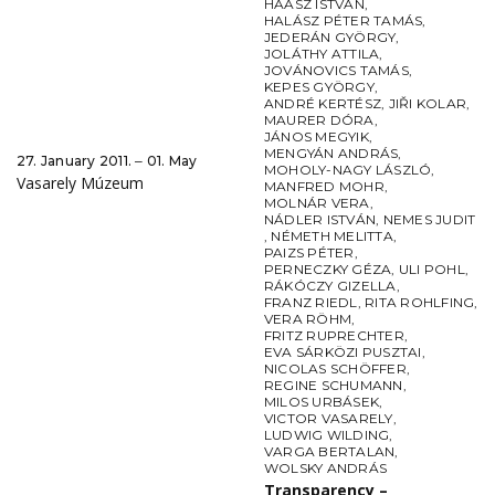
HAÁSZ ISTVÁN
,
HALÁSZ PÉTER TAMÁS
,
JEDERÁN GYÖRGY
,
JOLÁTHY ATTILA
,
JOVÁNOVICS TAMÁS
,
KEPES GYÖRGY
,
ANDRÉ KERTÉSZ
,
JIŘI KOLAR
,
MAURER DÓRA
,
JÁNOS MEGYIK
,
MENGYÁN ANDRÁS
,
27. January 2011. ‒ 01. May
MOHOLY-NAGY LÁSZLÓ
,
Vasarely Múzeum
MANFRED MOHR
,
MOLNÁR VERA
,
NÁDLER ISTVÁN
,
NEMES JUDIT
,
NÉMETH MELITTA
,
PAIZS PÉTER
,
PERNECZKY GÉZA
,
ULI POHL
,
RÁKÓCZY GIZELLA
,
FRANZ RIEDL
,
RITA ROHLFING
,
VERA RÖHM
,
FRITZ RUPRECHTER
,
EVA SÁRKÖZI PUSZTAI
,
NICOLAS SCHÖFFER
,
REGINE SCHUMANN
,
MILOS URBÁSEK
,
VICTOR VASARELY
,
LUDWIG WILDING
,
VARGA BERTALAN
,
WOLSKY ANDRÁS
Transparency –