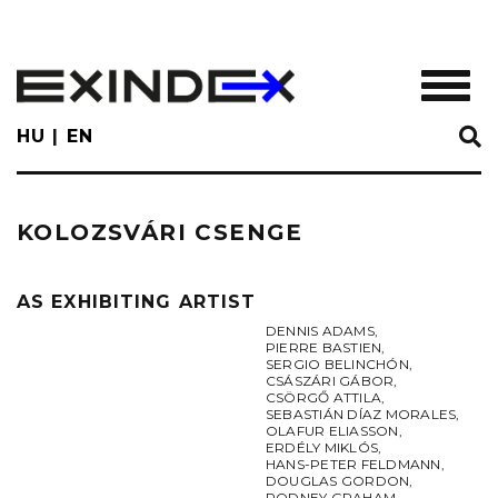
Skip
to
main
TOGGL
content
HU
EN
KOLOZSVÁRI CSENGE
AS EXHIBITING ARTIST
DENNIS ADAMS
,
PIERRE BASTIEN
,
SERGIO BELINCHÓN
,
CSÁSZÁRI GÁBOR
,
CSÖRGŐ ATTILA
,
SEBASTIÁN DÍAZ MORALES
,
OLAFUR ELIASSON
,
ERDÉLY MIKLÓS
,
HANS-PETER FELDMANN
,
DOUGLAS GORDON
,
RODNEY GRAHAM
,