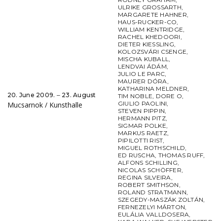
ULRIKE GROSSARTH
,
MARGARETE HAHNER
,
HAUS-RUCKER-CO
,
WILLIAM KENTRIDGE
,
RACHEL KHEDOORI
,
DIETER KIESSLING
,
KOLOZSVÁRI CSENGE
,
MISCHA KUBALL
,
LENDVAI ÁDÁM
,
JULIO LE PARC
,
MAURER DÓRA
,
KATHARINA MELDNER
,
20. June 2009. ‒ 23. August
TIM NOBLE
,
DORE O
,
GIULIO PAOLINI
,
Mucsarnok / Kunsthalle
STEVEN PIPPIN
,
HERMANN PITZ
,
SIGMAR POLKE
,
MARKUS RAETZ
,
PIPILOTTI RIST
,
MIGUEL ROTHSCHILD
,
ED RUSCHA
,
THOMAS RUFF
,
ALFONS SCHILLING
,
NICOLAS SCHÖFFER
,
REGINA SILVEIRA
,
ROBERT SMITHSON
,
ROLAND STRATMANN
,
SZEGEDY-MASZÁK ZOLTÁN
,
FERNEZELYI MÁRTON
,
EULÁLIA VALLDOSERA
,