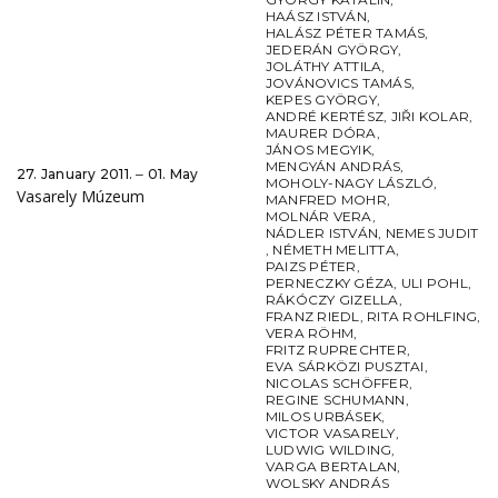
HAÁSZ ISTVÁN
,
HALÁSZ PÉTER TAMÁS
,
JEDERÁN GYÖRGY
,
JOLÁTHY ATTILA
,
JOVÁNOVICS TAMÁS
,
KEPES GYÖRGY
,
ANDRÉ KERTÉSZ
,
JIŘI KOLAR
,
MAURER DÓRA
,
JÁNOS MEGYIK
,
MENGYÁN ANDRÁS
,
27. January 2011. ‒ 01. May
MOHOLY-NAGY LÁSZLÓ
,
Vasarely Múzeum
MANFRED MOHR
,
MOLNÁR VERA
,
NÁDLER ISTVÁN
,
NEMES JUDIT
,
NÉMETH MELITTA
,
PAIZS PÉTER
,
PERNECZKY GÉZA
,
ULI POHL
,
RÁKÓCZY GIZELLA
,
FRANZ RIEDL
,
RITA ROHLFING
,
VERA RÖHM
,
FRITZ RUPRECHTER
,
EVA SÁRKÖZI PUSZTAI
,
NICOLAS SCHÖFFER
,
REGINE SCHUMANN
,
MILOS URBÁSEK
,
VICTOR VASARELY
,
LUDWIG WILDING
,
VARGA BERTALAN
,
WOLSKY ANDRÁS