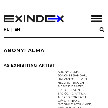
Skip
to
main
TOGGL
content
HU
EN
ABONYI ALMA
AS EXHIBITING ARTIST
ABONYI ALMA
,
JOACHIM BANDAU
,
BÁLVÁNYOS LEVENTE
,
HELLMUT BRUCH
,
PIERO DORAZIO
,
EPERJESI ÁGNES
,
ERDŐDY J. ATTILA
,
ALFRÉD FORBÁTH
,
GÁYOR TIBOR
,
GYARMATHY TIHAMÉR
,
GYÖRGY KATALIN
,