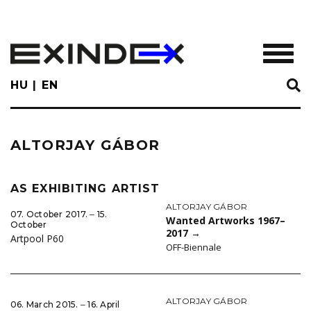
Skip
to
main
TOGGL
content
HU
EN
ALTORJAY GÁBOR
AS EXHIBITING ARTIST
ALTORJAY GÁBOR
07. October 2017. ‒ 15.
Wanted Artworks 1967–
October
2017
→
Artpool P60
OFF-Biennale
ALTORJAY GÁBOR
06. March 2015. ‒ 16. April