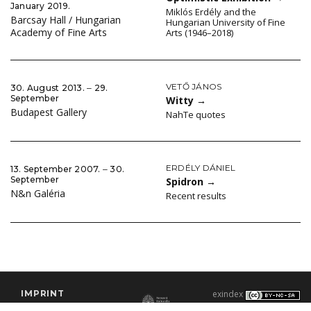
January 2019.
Miklós Erdély and the
Barcsay Hall / Hungarian
Hungarian University of Fine
Academy of Fine Arts
Arts (1946–2018)
VETŐ JÁNOS
30. August 2013. ‒ 29.
September
Witty
→
Budapest Gallery
NahTe quotes
ERDÉLY DÁNIEL
13. September 2007. ‒ 30.
September
Spidron
→
N&n Galéria
Recent results
IMPRINT
exindex
CONTACT
2000–2026 |
C3