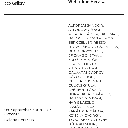
Welt ohne Herz
→
acb Gallery
ALTORJAI SÁNDOR
,
ALTORJAY GÁBOR
,
ATTALAI GÁBOR
,
BAK IMRE
,
BALOGH ISTVÁN VILMOS
,
BERCZELLER REZSŐ
,
BIRKÁS ÁKOS
,
CSÁJI ATTILA
,
DUCKI KRZYSZTOF
,
EF ZÁMBÓ ISTVÁN
,
ERDÉLY MIKLÓS
,
FERENC FICZEK
,
FREY KRISZTIÁN
,
GALÁNTAI GYÖRGY
,
GÁYOR TIBOR
,
GELLÉR B. ISTVÁN
,
GULYÁS GYULA
,
GYÉMÁNT LÁSZLÓ
,
HOPP HALÁSZ KÁROLY
,
HARASZTŸ ISTVÁN
,
HARIS LÁSZLÓ
,
TAMÁS HENCZE
,
09. September 2008. ‒ 05.
KARÁTSON GÁBOR
,
October
KEMÉNY GYÖRGY
,
Galeria Centralis
ILONA KESERÜ ILONA
,
BÉLA KONDOR
,