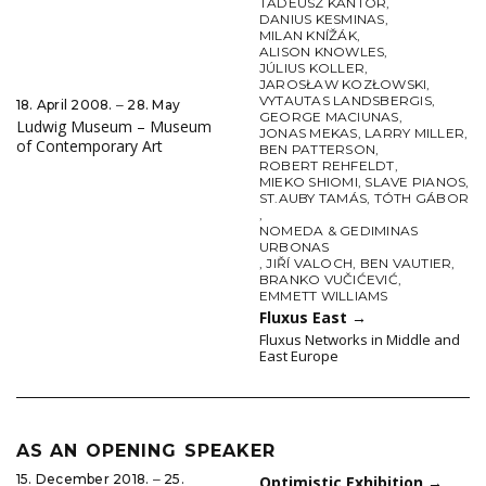
TADEUSZ KANTOR
,
DANIUS KESMINAS
,
MILAN KNÍŽÁK
,
ALISON KNOWLES
,
JÚLIUS KOLLER
,
JAROSŁAW KOZŁOWSKI
,
VYTAUTAS LANDSBERGIS
,
18. April 2008. ‒ 28. May
GEORGE MACIUNAS
,
Ludwig Museum – Museum
JONAS MEKAS
,
LARRY MILLER
,
of Contemporary Art
BEN PATTERSON
,
ROBERT REHFELDT
,
MIEKO SHIOMI
,
SLAVE PIANOS
,
ST.AUBY TAMÁS
,
TÓTH GÁBOR
,
NOMEDA & GEDIMINAS
URBONAS
,
JIŘÍ VALOCH
,
BEN VAUTIER
,
BRANKO VUČIĆEVIĆ
,
EMMETT WILLIAMS
Fluxus East
→
Fluxus Networks in Middle and
East Europe
AS AN OPENING SPEAKER
15. December 2018. ‒ 25.
Optimistic Exhibition
→