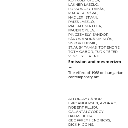
KONKOLY GYULA
,
LAKNER LÁSZLÓ
,
LOSSONCZY TAMÁS
,
MAURER DÓRA
,
NÁDLER ISTVÁN
,
PAIZS LÁSZLÓ
,
PÁLFALUSI ATTILA
,
PAUER GYULA
,
PINCZEHELYI SÁNDOR
,
SÁROS ANDRÁS MIKLÓS
,
SISKOV LUDMIL
,
ST.AUBY TAMÁS
,
TÓT ENDRE
,
TÓTH GÁBOR
,
TÜRK PÉTER
,
VESZELY FERENC
Emission and mesmerizm
→
The effect of 1968 on hungarian
contemporary art
ALTORJAY GÁBOR
,
ERIC ANDERSEN
,
AZORRO
,
ROBERT FILLIOU
,
GALÁNTAI GYÖRGY
,
HAJAS TIBOR
,
GEOFFREY HENDRICKS
,
DICK HIGGINS
,