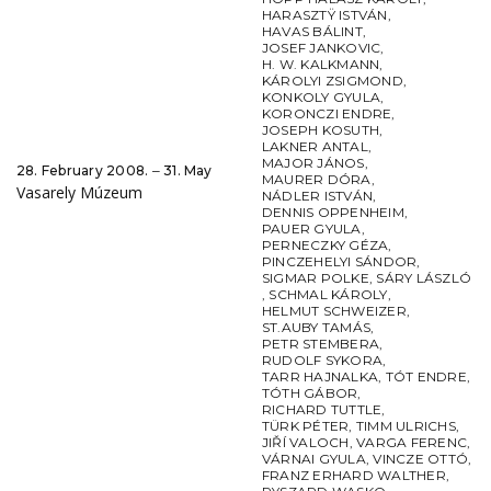
HARASZTŸ ISTVÁN
,
HAVAS BÁLINT
,
JOSEF JANKOVIC
,
H. W. KALKMANN
,
KÁROLYI ZSIGMOND
,
KONKOLY GYULA
,
KORONCZI ENDRE
,
JOSEPH KOSUTH
,
LAKNER ANTAL
,
MAJOR JÁNOS
,
28. February 2008. ‒ 31. May
MAURER DÓRA
,
Vasarely Múzeum
NÁDLER ISTVÁN
,
DENNIS OPPENHEIM
,
PAUER GYULA
,
PERNECZKY GÉZA
,
PINCZEHELYI SÁNDOR
,
SIGMAR POLKE
,
SÁRY LÁSZLÓ
,
SCHMAL KÁROLY
,
HELMUT SCHWEIZER
,
ST.AUBY TAMÁS
,
PETR STEMBERA
,
RUDOLF SYKORA
,
TARR HAJNALKA
,
TÓT ENDRE
,
TÓTH GÁBOR
,
RICHARD TUTTLE
,
TÜRK PÉTER
,
TIMM ULRICHS
,
JIŘÍ VALOCH
,
VARGA FERENC
,
VÁRNAI GYULA
,
VINCZE OTTÓ
,
FRANZ ERHARD WALTHER
,