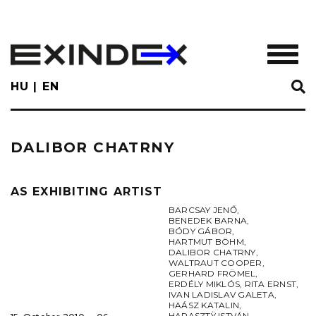
Skip
to
main
TOGGL
content
HU
EN
DALIBOR CHATRNY
AS EXHIBITING ARTIST
BARCSAY JENŐ
,
BENEDEK BARNA
,
BÓDY GÁBOR
,
HARTMUT BÖHM
,
DALIBOR CHATRNY
,
WALTRAUT COOPER
,
GERHARD FRÖMEL
,
ERDÉLY MIKLÓS
,
RITA ERNST
,
IVAN LADISLAV GALETA
,
HAÁSZ KATALIN
,
HARASZTŸ ISTVÁN
,