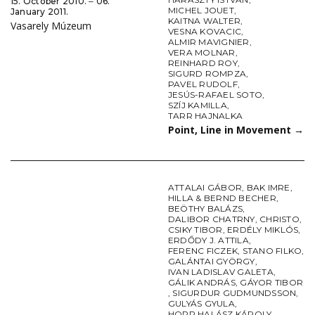
15. October 2010. ‒ 06.
MICHEL JOUET
,
January 2011.
KAITNA WALTER
,
Vasarely Múzeum
VESNA KOVACIC
,
ALMIR MAVIGNIER
,
VERA MOLNAR
,
REINHARD ROY
,
SIGURD ROMPZA
,
PAVEL RUDOLF
,
JESÚS-RAFAEL SOTO
,
SZÍJ KAMILLA
,
TARR HAJNALKA
Point, Line in Movement
→
ATTALAI GÁBOR
,
BAK IMRE
,
HILLA & BERND BECHER
,
BEÖTHY BALÁZS
,
DALIBOR CHATRNY
,
CHRISTO
,
CSIKY TIBOR
,
ERDÉLY MIKLÓS
,
ERDŐDY J. ATTILA
,
FERENC FICZEK
,
STANO FILKO
,
GALÁNTAI GYÖRGY
,
IVAN LADISLAV GALETA
,
GÁLIK ANDRÁS
,
GÁYOR TIBOR
,
SIGURDUR GUDMUNDSSON
,
GULYÁS GYULA
,
HOPP HALÁSZ KÁROLY
,