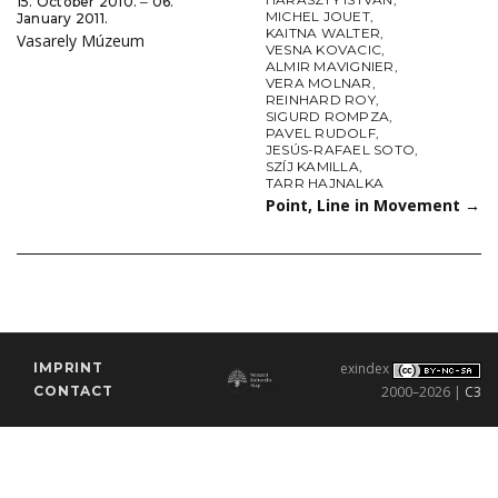
15. October 2010. ‒ 06.
MICHEL JOUET
,
January 2011.
KAITNA WALTER
,
Vasarely Múzeum
VESNA KOVACIC
,
ALMIR MAVIGNIER
,
VERA MOLNAR
,
REINHARD ROY
,
SIGURD ROMPZA
,
PAVEL RUDOLF
,
JESÚS-RAFAEL SOTO
,
SZÍJ KAMILLA
,
TARR HAJNALKA
Point, Line in Movement
→
IMPRINT
exindex
CONTACT
2000–2026 |
C3