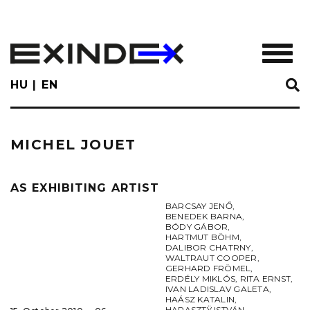
Skip
to
main
TOGGL
content
HU
EN
MICHEL JOUET
AS EXHIBITING ARTIST
BARCSAY JENŐ
,
BENEDEK BARNA
,
BÓDY GÁBOR
,
HARTMUT BÖHM
,
DALIBOR CHATRNY
,
WALTRAUT COOPER
,
GERHARD FRÖMEL
,
ERDÉLY MIKLÓS
,
RITA ERNST
,
IVAN LADISLAV GALETA
,
HAÁSZ KATALIN
,
HARASZTŸ ISTVÁN
,